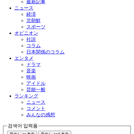
最新記事
ニュース
経済
北朝鮮
スポーツ
オピニオン
社説
コラム
日本関係のコラム
エンタメ
ドラマ
音楽
映画
アイドル
芸能一般
ランキング
ニュース
コメント
みんなの感想
검색어 입력폼