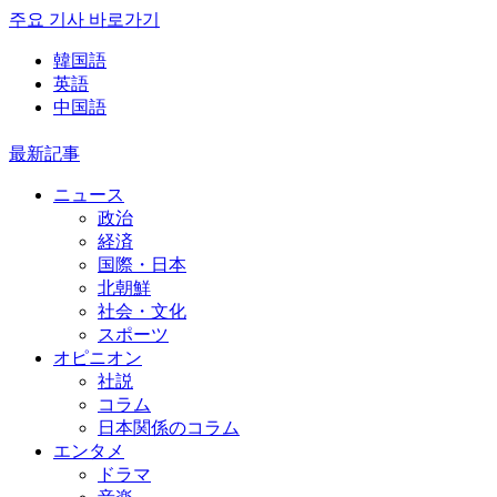
주요 기사 바로가기
韓国語
英語
中国語
最新記事
ニュース
政治
経済
国際・日本
北朝鮮
社会・文化
スポーツ
オピニオン
社説
コラム
日本関係のコラム
エンタメ
ドラマ