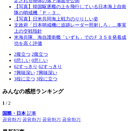
定される物体の落下場面を公開
【写真】韓国駆逐艦の上を飛行している日本海上自衛
隊の哨戒機「Ｐ－３」
【写真】日米共同海上戦力のりりしい姿
文政府「日本哨戒機に追跡レーダー照射しろ」…事実
上の交戦指針
米海兵隊、海自護衛艦「いずも」でのＦ３５Ｂ発着成
功を高く評価
2
腹立つ
2
腹立つ
0
悲しい
0
悲しい
62
すっきり
62
すっきり
7
興味深い
7
興味深い
3
役に立つ
3
役に立つ
みんなの感想ランキング
1
/ 2
国際・日本
記事
공유하기
공유하기
공유하기
공유하기