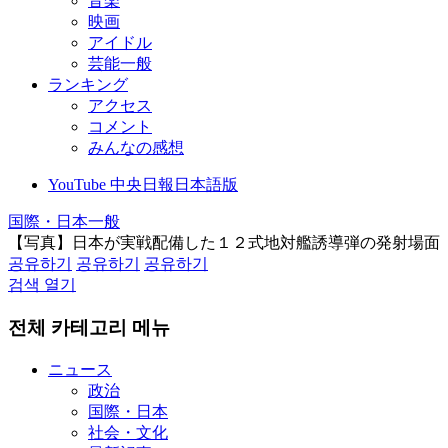
音楽
映画
アイドル
芸能一般
ランキング
アクセス
コメント
みんなの感想
YouTube 中央日報日本語版
国際・日本一般
【写真】日本が実戦配備した１２式地対艦誘導弾の発射場面
공유하기
공유하기
공유하기
검색 열기
전체 카테고리 메뉴
ニュース
政治
国際・日本
社会・文化