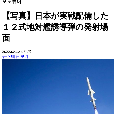
포토뷰어
【写真】日本が実戦配備した
１２式地対艦誘導弾の発射場
面
2022.08.23 07:23
뉴스 메뉴 보기