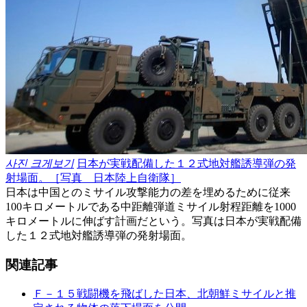
사진 크게보기
日本が実戦配備した１２式地対艦誘導弾の発
射場面。［写真 日本陸上自衛隊］
日本は中国とのミサイル攻撃能力の差を埋めるために従来
100キロメートルである中距離弾道ミサイル射程距離を1000
キロメートルに伸ばす計画だという。写真は日本が実戦配備
した１２式地対艦誘導弾の発射場面。
関連記事
Ｆ－１５戦闘機を飛ばした日本、北朝鮮ミサイルと推