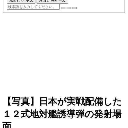
見出し or 本文
見出し and 本文
【写真】日本が実戦配備した
１２式地対艦誘導弾の発射場
面