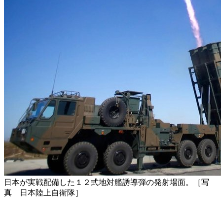
日本が実戦配備した１２式地対艦誘導弾の発射場面。［写
真 日本陸上自衛隊］