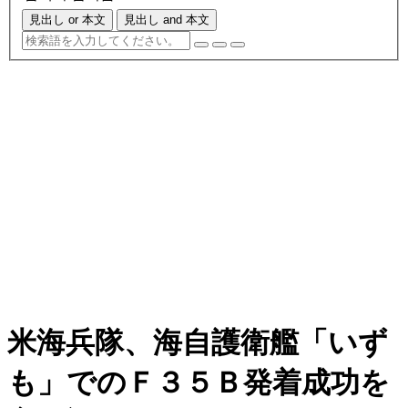
見出し or 本文
見出し and 本文
米海兵隊、海自護衛艦「いず
も」でのＦ３５Ｂ発着成功を