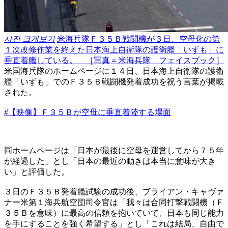
사진 크게보기
米海兵隊Ｆ３５Ｂ戦闘機が３日、空母化の第
１次改修作業を終えた日本海上自衛隊の護衛艦「いずも」に
垂直着艦している。 ［写真＝米海兵隊 フェイスブック］
米国海兵隊のホームページに１４日、日本海上自衛隊の護衛
艦「いずも」でのＦ３５Ｂ戦闘機発着成功を祝う言葉が掲載
された。
#【映像】Ｆ３５Ｂが空母に垂直着陸する場面
同ホームページは「日本が最後に空母を運営してから７５年
が経過した」とし「日本の最近の動きは本当に意味が大き
い」と評価した。
３日のＦ３５Ｂ発着艦試験の成功後、ブライアン・キャヴァ
ナー米第１海兵航空団司令官は「我々は合同打撃戦闘機（Ｆ
３５Ｂを意味）に最高の信頼を抱いていて、日本も同じ能力
を手にすることを強く希望する」とし「これは結局、自由で