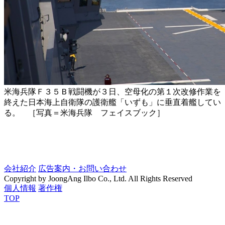
米海兵隊Ｆ３５Ｂ戦闘機が３日、空母化の第１次改修作業を
終えた日本海上自衛隊の護衛艦「いずも」に垂直着艦してい
る。 ［写真＝米海兵隊 フェイスブック］
会社紹介
広告案内・お問い合わせ
Copyright by JoongAng Ilbo Co., Ltd. All Rights Reserved
個人情報
著作権
TOP