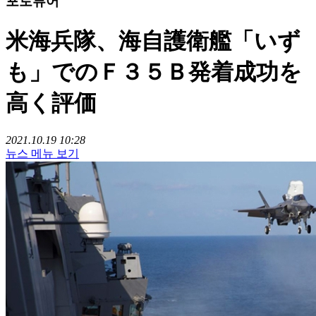
포토뷰어
米海兵隊、海自護衛艦「いず
も」でのＦ３５Ｂ発着成功を
高く評価
2021.10.19 10:28
뉴스 메뉴 보기