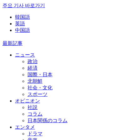
주요 기사 바로가기
韓国語
英語
中国語
最新記事
ニュース
政治
経済
国際・日本
北朝鮮
社会・文化
スポーツ
オピニオン
社説
コラム
日本関係のコラム
エンタメ
ドラマ