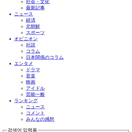
社会・文化
最新記事
ニュース
経済
北朝鮮
スポーツ
オピニオン
社説
コラム
日本関係のコラム
エンタメ
ドラマ
音楽
映画
アイドル
芸能一般
ランキング
ニュース
コメント
みんなの感想
검색어 입력폼