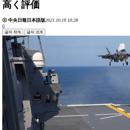
高く評価
ⓒ 中央日報日本語版
2021.10.19 10:28
0
글자 작게
글자 크게