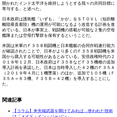
開かれたインド太平洋を維持しようとする我々の共同目標に
寄与する」と述べた。
日本政府は護衛艦「いずも」「かが」をＳＴＯＶＬ（短距離
離陸垂直着陸）機の運用が可能になるよう改造する計画を進
めている。日本が事実上、戦闘機の搭載が可能な２隻の空母
艦隊または空母打撃群を保有するということだ。
米国は米軍のＦ３５Ｂ戦闘機と日本艦艇の合同作戦遂行能力
が確認されたことで、日本がより多くのＦ３５Ｂ戦闘機を米
国から購入する可能性があるとみている。安倍政権時代の２
０１８年１２月、日本政府はＦ３５ＢなどＦ３５機種の追加
導入計画を承認した。日本は当時導入した４２機のＦ３５Ａ
（２０１９年４月に１機墜落）のほか、追加で１０５機（Ｆ
３５Ａ＝６３機、Ｆ３５Ｂ＝４２機）を導入することにし
た。
関連記事
【コラム】米先端武器を開けてみれば…使われた技術
は「メイド・イン・ジャパン」