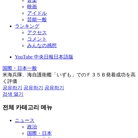
音楽
映画
アイドル
芸能一般
ランキング
アクセス
コメント
みんなの感想
YouTube 中央日報日本語版
国際・日本一般
米海兵隊、海自護衛艦「いずも」でのＦ３５Ｂ発着成功を高
く評価
공유하기
공유하기
공유하기
검색 열기
전체 카테고리 메뉴
ニュース
政治
国際・日本