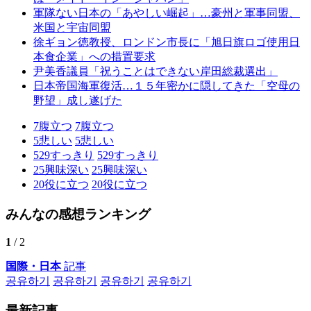
軍隊ない日本の「あやしい崛起」…豪州と軍事同盟、
米国と宇宙同盟
徐ギョン徳教授、ロンドン市長に「旭日旗ロゴ使用日
本食企業」への措置要求
尹美香議員「祝うことはできない岸田総裁選出」
日本帝国海軍復活…１５年密かに隠してきた「空母の
野望」成し遂げた
7
腹立つ
7
腹立つ
5
悲しい
5
悲しい
529
すっきり
529
すっきり
25
興味深い
25
興味深い
20
役に立つ
20
役に立つ
みんなの感想ランキング
1
/ 2
国際・日本
記事
공유하기
공유하기
공유하기
공유하기
最新記事