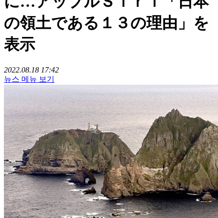
に…アップルＳｉｒｉ「日本
の領土である１３の理由」を
表示
2022.08.18 17:42
뉴스 메뉴 보기