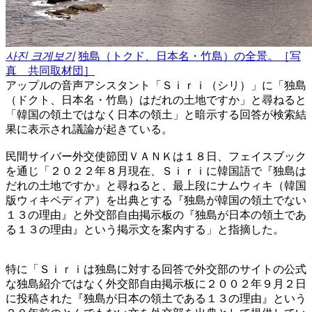
사진 크게보기
独島（トクド、日本名・竹島）の全景。［写
真 共同取材団］
アップルの音声アシスタント「Ｓｉｒｉ（シリ）」に「独島
（ドクト、日本名・竹島）はだれの土地ですか」と尋ねると
「韓国の領土ではなく日本の領土」と暗示する回答が検索結
果に表示され議論が起きている。
民間サイバー外交使節団ＶＡＮＫは１８日、フェイスブック
を通じ「２０２２年８月現在、Ｓｉｒｉに韓国語で『独島は
だれの土地ですか』と尋ねると、最上段にナムウィキ（韓国
版ウィキペディア）を出典とする『独島が韓国の領土でない
１３の理由』と外交部自由掲示板の『独島が日本の領土であ
る１３の理由』という掲示文を案内する」と指摘した。
特に「Ｓｉｒｉは独島に対する回答で外交部のサイトの公式
な独島紹介ではなく外交部自由掲示板に２００２年９月２日
に投稿された『独島が日本の領土である１３の理由』という