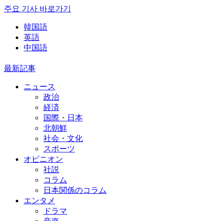
주요 기사 바로가기
韓国語
英語
中国語
最新記事
ニュース
政治
経済
国際・日本
北朝鮮
社会・文化
スポーツ
オピニオン
社説
コラム
日本関係のコラム
エンタメ
ドラマ