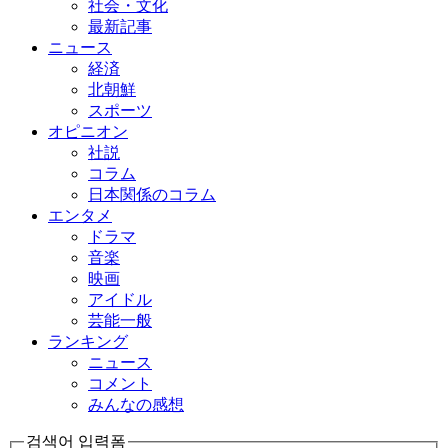
社会・文化
最新記事
ニュース
経済
北朝鮮
スポーツ
オピニオン
社説
コラム
日本関係のコラム
エンタメ
ドラマ
音楽
映画
アイドル
芸能一般
ランキング
ニュース
コメント
みんなの感想
검색어 입력폼