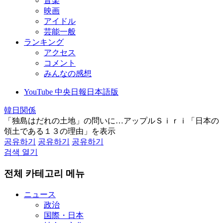
音楽
映画
アイドル
芸能一般
ランキング
アクセス
コメント
みんなの感想
YouTube 中央日報日本語版
韓日関係
「独島はだれの土地」の問いに…アップルＳｉｒｉ「日本の
領土である１３の理由」を表示
공유하기
공유하기
공유하기
검색 열기
전체 카테고리 메뉴
ニュース
政治
国際・日本