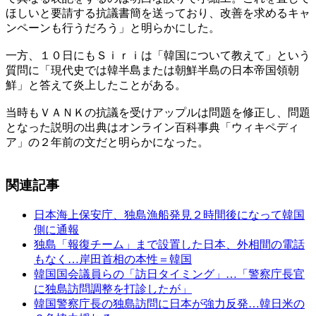
ほしいと要請する抗議書簡を送っており、改善を求めるキャ
ンペーンも行うだろう」と明らかにした。
一方、１０日にもＳｉｒｉは「韓国について教えて」という
質問に「現代史では韓半島または朝鮮半島の日本帝国領朝
鮮」と答えて炎上したことがある。
当時もＶＡＮＫの抗議を受けアップルは問題を修正し、問題
となった説明の出典はオンライン百科事典「ウィキペディ
ア」の２年前の文だと明らかになった。
関連記事
日本海上保安庁、独島漁船発見２時間後になって韓国
側に通報
独島「報復チーム」まで設置した日本、外相間の電話
もなく…岸田首相の本性＝韓国
韓国国会議員らの「訪日タイミング」…「警察庁長官
に独島訪問調整を打診したが」
韓国警察庁長の独島訪問に日本が強力反発…韓日米の