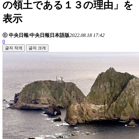
の領土である１３の理由」を
表示
ⓒ 中央日報/中央日報日本語版
2022.08.18 17:42
0
글자 작게
글자 크게