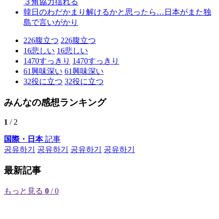
３角協力揺れる
韓日のわだかまり解けるかと思ったら…日本がまた独
島で言いがかり
226
腹立つ
226
腹立つ
16
悲しい
16
悲しい
1470
すっきり
1470
すっきり
61
興味深い
61
興味深い
32
役に立つ
32
役に立つ
みんなの感想ランキング
1
/ 2
国際・日本
記事
공유하기
공유하기
공유하기
공유하기
最新記事
もっと見る
0
/ 0