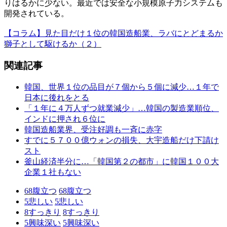
りはるかに少ない。最近では安全な小規模原子力システムも
開発されている。
【コラム】見た目だけ１位の韓国造船業、ラバにとどまるか
獅子として駆けるか（２）
関連記事
韓国、世界１位の品目が７個から５個に減少…１年で
日本に後れをとる
「１年に４万人ずつ就業減少」…韓国の製造業順位、
インドに押され６位に
韓国造船業界、受注好調も一斉に赤字
すでに５７００億ウォンの損失、大宇造船だけ下請け
スト
釜山経済半分に…「韓国第２の都市」に韓国１００大
企業１社もない
68
腹立つ
68
腹立つ
5
悲しい
5
悲しい
8
すっきり
8
すっきり
5
興味深い
5
興味深い