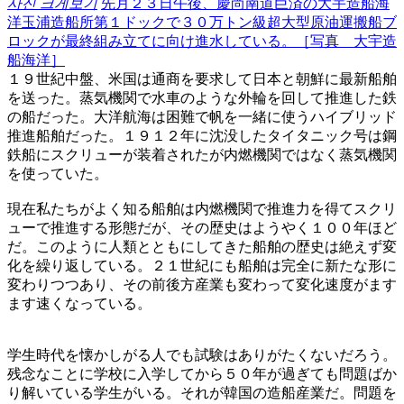
사진 크게보기
先月２３日午後、慶尚南道巨済の大宇造船海
洋玉浦造船所第１ドックで３０万トン級超大型原油運搬船ブ
ロックが最終組み立てに向け進水している。［写真 大宇造
船海洋］
１９世紀中盤、米国は通商を要求して日本と朝鮮に最新船舶
を送った。蒸気機関で水車のような外輪を回して推進した鉄
の船だった。大洋航海は困難で帆を一緒に使うハイブリッド
推進船舶だった。１９１２年に沈没したタイタニック号は鋼
鉄船にスクリューが装着されたが内燃機関ではなく蒸気機関
を使っていた。
現在私たちがよく知る船舶は内燃機関で推進力を得てスクリ
ューで推進する形態だが、その歴史はようやく１００年ほど
だ。このように人類とともにしてきた船舶の歴史は絶えず変
化を繰り返している。２１世紀にも船舶は完全に新たな形に
変わりつつあり、その前後方産業も変わって変化速度がます
ます速くなっている。
学生時代を懐かしがる人でも試験はありがたくないだろう。
残念なことに学校に入学してから５０年が過ぎても問題ばか
り解いている学生がいる。それが韓国の造船産業だ。問題を