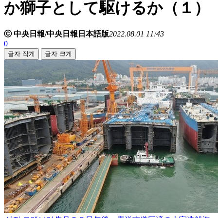
か獅子として駆けるか（１）
ⓒ 中央日報/中央日報日本語版
2022.08.01 11:43
0
글자 작게
글자 크게