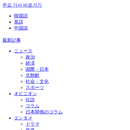
주요 기사 바로가기
韓国語
英語
中国語
最新記事
ニュース
政治
経済
国際・日本
北朝鮮
社会・文化
スポーツ
オピニオン
社説
コラム
日本関係のコラム
エンタメ
ドラマ