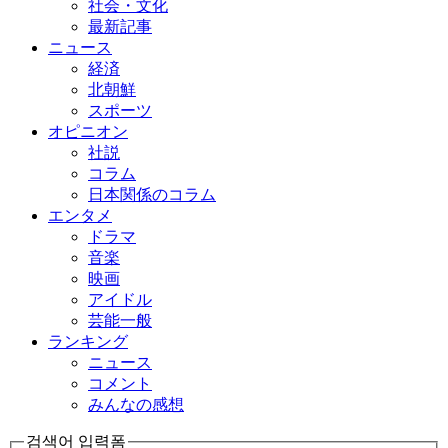
社会・文化
最新記事
ニュース
経済
北朝鮮
スポーツ
オピニオン
社説
コラム
日本関係のコラム
エンタメ
ドラマ
音楽
映画
アイドル
芸能一般
ランキング
ニュース
コメント
みんなの感想
검색어 입력폼