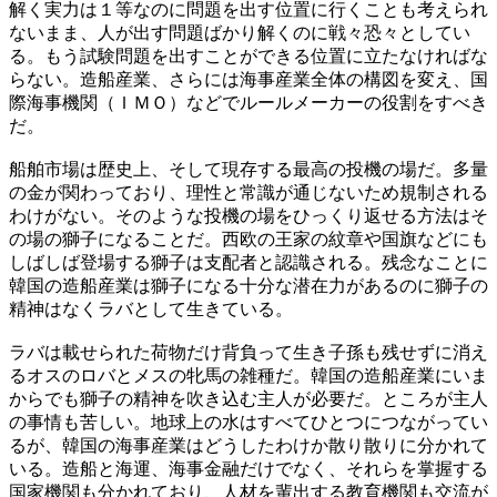
解く実力は１等なのに問題を出す位置に行くことも考えられ
ないまま、人が出す問題ばかり解くのに戦々恐々としてい
る。もう試験問題を出すことができる位置に立たなければな
らない。造船産業、さらには海事産業全体の構図を変え、国
際海事機関（ＩＭＯ）などでルールメーカーの役割をすべき
だ。
船舶市場は歴史上、そして現存する最高の投機の場だ。多量
の金が関わっており、理性と常識が通じないため規制される
わけがない。そのような投機の場をひっくり返せる方法はそ
の場の獅子になることだ。西欧の王家の紋章や国旗などにも
しばしば登場する獅子は支配者と認識される。残念なことに
韓国の造船産業は獅子になる十分な潜在力があるのに獅子の
精神はなくラバとして生きている。
ラバは載せられた荷物だけ背負って生き子孫も残せずに消え
るオスのロバとメスの牝馬の雑種だ。韓国の造船産業にいま
からでも獅子の精神を吹き込む主人が必要だ。ところが主人
の事情も苦しい。地球上の水はすべてひとつにつながってい
るが、韓国の海事産業はどうしたわけか散り散りに分かれて
いる。造船と海運、海事金融だけでなく、それらを掌握する
国家機関も分かれており、人材を輩出する教育機関も交流が