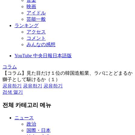
音楽
映画
アイドル
芸能一般
ランキング
アクセス
コメント
みんなの感想
YouTube 中央日報日本語版
コラム
【コラム】見た目だけ１位の韓国造船業、ラバにとどまるか
獅子として駆けるか（１）
공유하기
공유하기
공유하기
검색 열기
전체 카테고리 메뉴
ニュース
政治
国際・日本