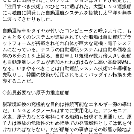
ＣＥＳに出品されたこのソリューションはＡＦＰが選定した
「注目すべき技術」のひとつに選ばれた。大型ＬＮＧ運搬船
にも独自に開発した自動運航システムを搭載し太平洋を無事
に渡ってきたりもした。
自動運転車をタイヤが付いたコンピュータと呼ぶように、も
ともと多くのシステムが連結されていた船舶は自動運航プラ
ットフォームが搭載されそれ自体が巨大な電機・電子システ
ムになっている。テスラの自動運転システムは自動車価格全
体の６分の１を上回る。自動車より規模が数万倍大きい船舶
も自動運航システムが追加されればはるかに高い高級製品に
なる。いまやるべきことは自動運航システム技術の主導権を
先取りし、韓国の技術が活用されるようパラダイム転換を先
導することだ。
◇船員必要ない原子力推進船舶
親環境転換の究極的な目的は持続可能なエネルギー源の導出
だ。ＬＮＧとメタノールはすでに実用化した。アンモニア、
水素、原子力などを燃料にする船舶も出現する見通しだ。原
子力は事故の危険性のため陸地での発電燃料としては気を付
けなければならない。だが船舶での事故はその影響が陸地よ