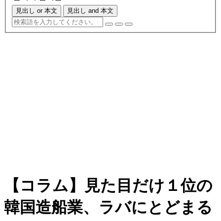
見出し or 本文
見出し and 本文
【コラム】見た目だけ１位の
韓国造船業、ラバにとどまる