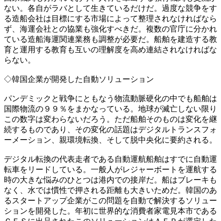
ない。各自がラバとして生きているだけだ。過度な競争をす
る造船会社は目標にする市場によって整理されなければなら
ず、海運会社との協業も強化すべきだ。複数の官庁に分かれ
ている造船海運関連業務も調整が必要だ。船舶を建造する教
育と運用する教育も互いの理解度を高め連結されなければな
らない。
◇韓国企業が開発した自動ソリューション
パンデミックと戦争にともなう物流動脈硬化の中でも船舶は
国際物流の９９％をまかなっている。地球が滅亡しない限り
この数字は変わらないだろう。ただ船舶そのものは変化を継
続するものであり、その変化の話題はデジタルトランスフォ
ーメーション、親環境転換、そして脱中央化に要約される。
デジタル転換の代表走者である自動運航船舶はすでに自動運
転車をリードしている。一般人がレジャーボートを運航する
時の大きな悩みのひとつは港内での接岸だ。船はブレーキも
なく、水では慣性で押される距離も大きいためだ。韓国のあ
るスタートアップ企業がこの問題を自動で解決するソリュー
ションを開発した。年初に世界的な消費者家電見本市である