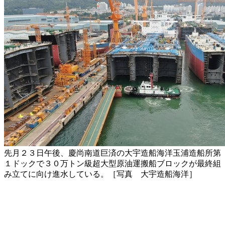
先月２３日午後、慶尚南道巨済の大宇造船海洋玉浦造船所第
１ドックで３０万トン級超大型原油運搬船ブロックが最終組
み立てに向け進水している。［写真 大宇造船海洋］