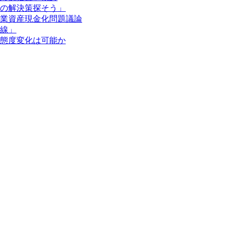
の解決策探そう」
業資産現金化問題議論
線」
態度変化は可能か