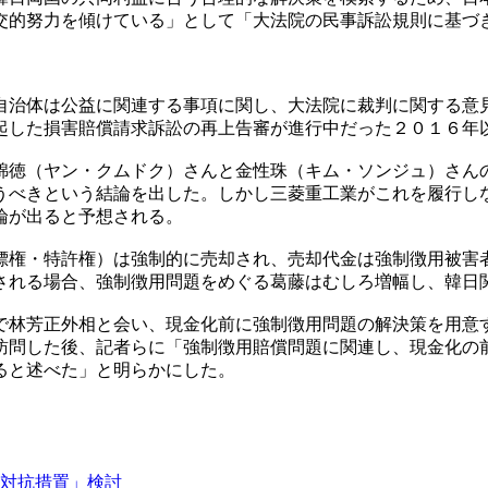
交的努力を傾けている」として「大法院の民事訴訟規則に基づ
自治体は公益に関連する事項に関し、大法院に裁判に関する意
起した損害賠償請求訴訟の再上告審が進行中だった２０１６年
錦徳（ヤン・クムドク）さんと金性珠（キム・ソンジュ）さん
うべきという結論を出した。しかし三菱重工業がこれを履行し
論が出ると予想される。
標権・特許権）は強制的に売却され、売却代金は強制徴用被害
される場合、強制徴用問題をめぐる葛藤はむしろ増幅し、韓日
で林芳正外相と会い、現金化前に強制徴用問題の解決策を用意
訪問した後、記者らに「強制徴用賠償問題に関連し、現金化の
ると述べた」と明らかにした。
対抗措置」検討