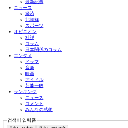
最新記事
ニュース
経済
北朝鮮
スポーツ
オピニオン
社説
コラム
日本関係のコラム
エンタメ
ドラマ
音楽
映画
アイドル
芸能一般
ランキング
ニュース
コメント
みんなの感想
검색어 입력폼