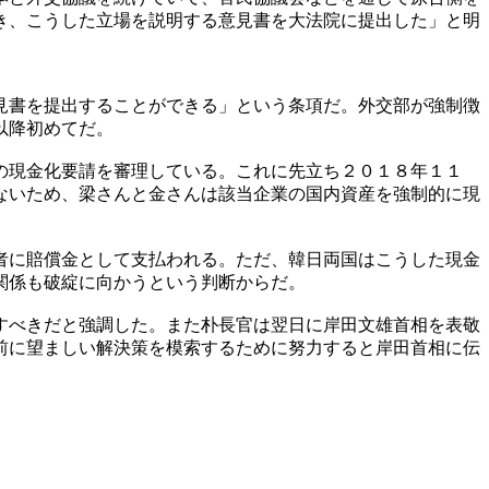
き、こうした立場を説明する意見書を大法院に提出した」と明
見書を提出することができる」という条項だ。外交部が強制徴
以降初めてだ。
の現金化要請を審理している。これに先立ち２０１８年１１
ないため、梁さんと金さんは該当企業の国内資産を強制的に現
者に賠償金として支払われる。ただ、韓日両国はこうした現金
関係も破綻に向かうという判断からだ。
すべきだと強調した。また朴長官は翌日に岸田文雄首相を表敬
前に望ましい解決策を模索するために努力すると岸田首相に伝