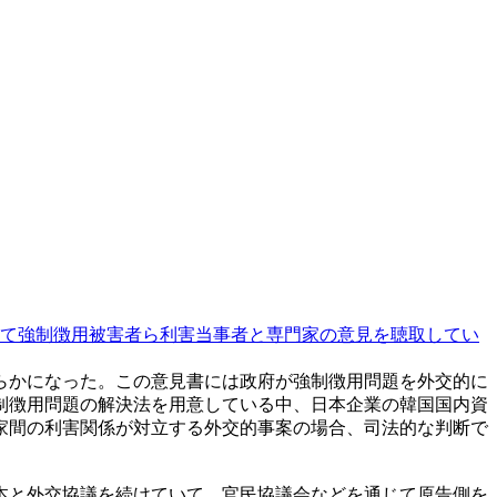
て強制徴用被害者ら利害当事者と専門家の意見を聴取してい
らかになった。この意見書には政府が強制徴用問題を外交的に
制徴用問題の解決法を用意している中、日本企業の韓国国内資
家間の利害関係が対立する外交的事案の場合、司法的な判断で
本と外交協議を続けていて、官民協議会などを通じて原告側を