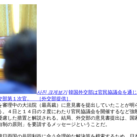
사진 크게보기
韓国外交部は官民協議会を通じ
交部第１次官。 ［外交部提供］
を審理中の大法院（最高裁）に意見書を提出していたことが明
う。４日と１４日の２度にわたり官民協議会を開催するなど強
憂慮した措置と解説される。結局、外交部の意見書提出は、国
自制の原則」を要請するメッセージということだ。
韓日両国の共同利益に合う合理的な解決策を模索するため、日