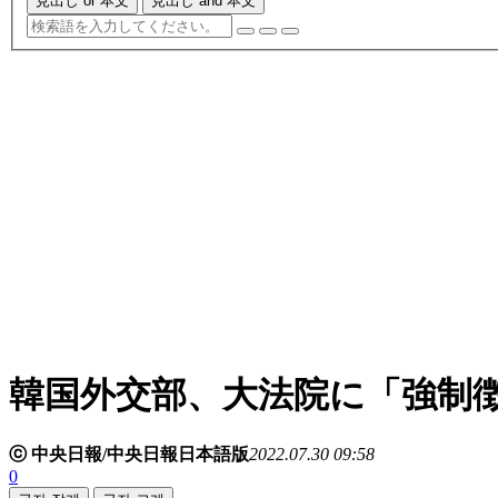
見出し or 本文
見出し and 本文
韓国外交部、大法院に「強制
ⓒ 中央日報/中央日報日本語版
2022.07.30 09:58
0