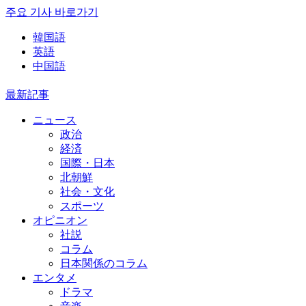
주요 기사 바로가기
韓国語
英語
中国語
最新記事
ニュース
政治
経済
国際・日本
北朝鮮
社会・文化
スポーツ
オピニオン
社説
コラム
日本関係のコラム
エンタメ
ドラマ