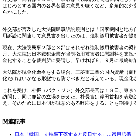
はじめとする国内の各界各層の意見を聴くなど、多角的な外
らかにした。
外交部が言及した大法院民事訴訟規則とは「国家機関と地方
用訴訟に関連して意見書を出したのは、強制徴用被害者が提
現在、大法院民事２部と３部はそれぞれ強制徴用被害者の梁
月、大法院は日本戦犯企業が強制徴用被害者に慰謝料を支払
金化することを裁判所に要請し、早ければ８、９月に最終結
大法院が現金化命令をする場合、三菱重工業の国内資産（商
化だけはいかなる形態でも防ぐべきだと考えている。現金化
これを受け、朴振（パク・ジン）外交部長官は１８日、東京
訪問し、同じ趣旨の立場を伝えた。朴長官は岸田首相を表敬
え、そのために日本側が誠意のある呼応をすることを期待す
関連記事
日本「韓国、支持率下落すると反日する」…徴用賠償「