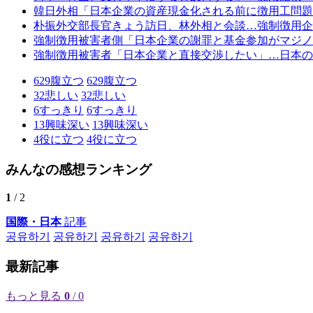
韓日外相「日本企業の資産現金化される前に徴用工問題
朴振外交部長官きょう訪日、林外相と会談…強制徴用企
強制徴用被害者側「日本企業の謝罪と基金参加がマジノ
強制徴用被害者「日本企業と直接交渉したい」…日本の
629
腹立つ
629
腹立つ
32
悲しい
32
悲しい
6
すっきり
6
すっきり
13
興味深い
13
興味深い
4
役に立つ
4
役に立つ
みんなの感想ランキング
1
/ 2
国際・日本
記事
공유하기
공유하기
공유하기
공유하기
最新記事
もっと見る
0
/ 0