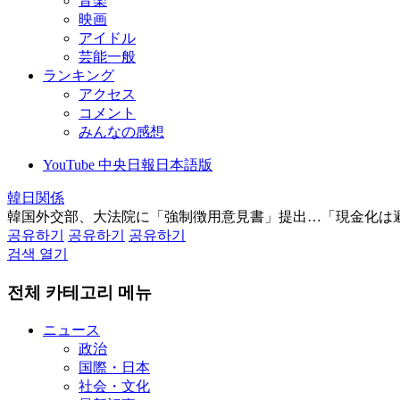
音楽
映画
アイドル
芸能一般
ランキング
アクセス
コメント
みんなの感想
YouTube 中央日報日本語版
韓日関係
韓国外交部、大法院に「強制徴用意見書」提出…「現金化は
공유하기
공유하기
공유하기
검색 열기
전체 카테고리 메뉴
ニュース
政治
国際・日本
社会・文化