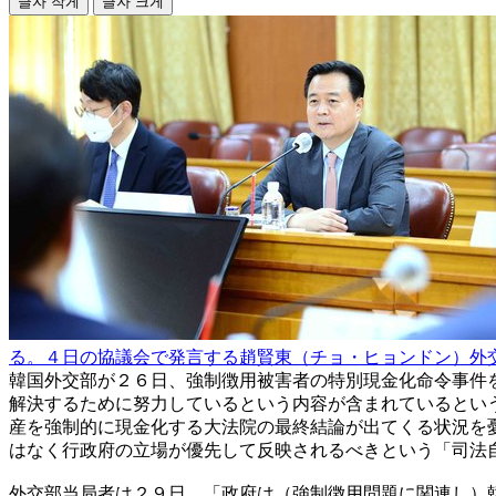
글자 작게
글자 크게
る。４日の協議会で発言する趙賢東（チョ・ヒョンドン）外
韓国外交部が２６日、強制徴用被害者の特別現金化命令事件
解決するために努力しているという内容が含まれているとい
産を強制的に現金化する大法院の最終結論が出てくる状況を
はなく行政府の立場が優先して反映されるべきという「司法
外交部当局者は２９日、「政府は（強制徴用問題に関連し）