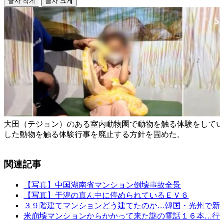
글자 작게
글자 크게
大田（テジョン）のある室内動物園で動物を触る体験をして
した動物を触る体験行事を廃止する方針を固めた。
関連記事
【写真】中国湖南省マンション倒壊事故全景
【写真】干潟の真ん中に停められているＥＶ６
３９階建てマンションどう建てたのか…韓国・光州で新
米崩壊マンションからかかって来た謎の電話１６本…行