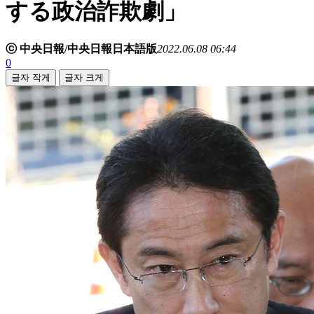
する政治詐欺劇」
ⓒ 中央日報/中央日報日本語版
2022.06.08 06:44
0
글자 작게
글자 크게