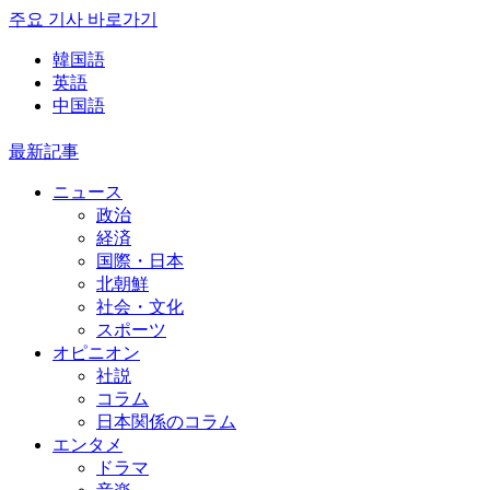
주요 기사 바로가기
韓国語
英語
中国語
最新記事
ニュース
政治
経済
国際・日本
北朝鮮
社会・文化
スポーツ
オピニオン
社説
コラム
日本関係のコラム
エンタメ
ドラマ