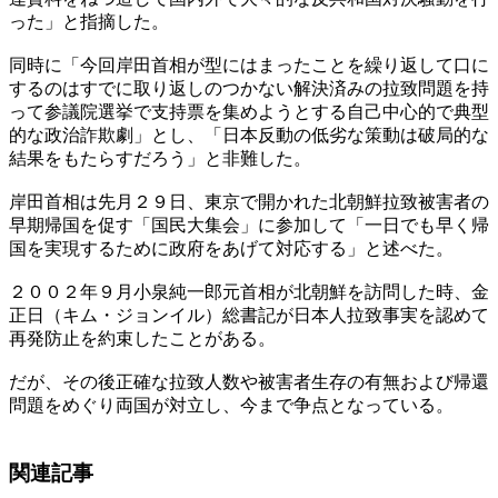
った」と指摘した。
同時に「今回岸田首相が型にはまったことを繰り返して口に
するのはすでに取り返しのつかない解決済みの拉致問題を持
って参議院選挙で支持票を集めようとする自己中心的で典型
的な政治詐欺劇」とし、「日本反動の低劣な策動は破局的な
結果をもたらすだろう」と非難した。
岸田首相は先月２９日、東京で開かれた北朝鮮拉致被害者の
早期帰国を促す「国民大集会」に参加して「一日でも早く帰
国を実現するために政府をあげて対応する」と述べた。
２００２年９月小泉純一郎元首相が北朝鮮を訪問した時、金
正日（キム・ジョンイル）総書記が日本人拉致事実を認めて
再発防止を約束したことがある。
だが、その後正確な拉致人数や被害者生存の有無および帰還
問題をめぐり両国が対立し、今まで争点となっている。
関連記事