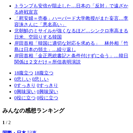
トランプも安倍が阻止した…日本の「反対」で遠ざか
る終戦宣言
「慰安婦＝売春」ハーバード大学教授がまた妄言…李
容洙さんに「悪名高い」
北朝鮮のミサイルが強くなるほど…シンクロ率高まる
日米、空回りする韓国
岸田首相「韓国に適切な対応を求める」 林外相「竹
島は日本の領土」…繰り返し
岸田首相「金正恩総書記と条件付けずに会う」…韓日
関係は２文だけ＝所信表明演説
18
腹立つ
18
腹立つ
0
悲しい
0
悲しい
0
すっきり
0
すっきり
0
興味深い
0
興味深い
0
役に立つ
0
役に立つ
みんなの感想ランキング
1
/ 2
国際・日本
記事