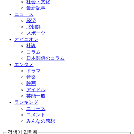
社会・文化
最新記事
ニュース
経済
北朝鮮
スポーツ
オピニオン
社説
コラム
日本関係のコラム
エンタメ
ドラマ
音楽
映画
アイドル
芸能一般
ランキング
ニュース
コメント
みんなの感想
검색어 입력폼