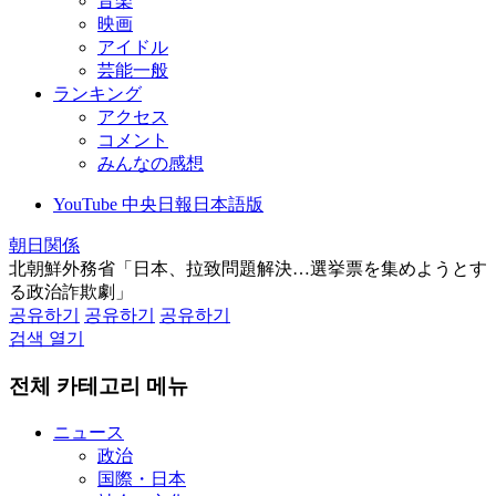
音楽
映画
アイドル
芸能一般
ランキング
アクセス
コメント
みんなの感想
YouTube 中央日報日本語版
朝日関係
北朝鮮外務省「日本、拉致問題解決…選挙票を集めようとす
る政治詐欺劇」
공유하기
공유하기
공유하기
검색 열기
전체 카테고리 메뉴
ニュース
政治
国際・日本