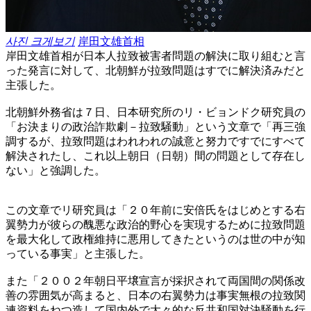
사진 크게보기
岸田文雄首相
岸田文雄首相が日本人拉致被害者問題の解決に取り組むと言
った発言に対して、北朝鮮が拉致問題はすでに解決済みだと
主張した。
北朝鮮外務省は７日、日本研究所のリ・ビョンドク研究員の
「お決まりの政治詐欺劇－拉致騒動」という文章で「再三強
調するが、拉致問題はわれわれの誠意と努力ですでにすべて
解決されたし、これ以上朝日（日朝）間の問題として存在し
ない」と強調した。
この文章でリ研究員は「２０年前に安倍氏をはじめとする右
翼勢力が彼らの醜悪な政治的野心を実現するために拉致問題
を最大化して政権維持に悪用してきたというのは世の中が知
っている事実」と主張した。
また「２００２年朝日平壌宣言が採択されて両国間の関係改
善の雰囲気が高まると、日本の右翼勢力は事実無根の拉致関
連資料をねつ造して国内外で大々的な反共和国対決騒動を行