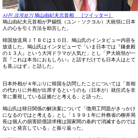
사진 크게보기
鳩山由紀夫元首相 ［ツイッター］
鳩山由紀夫元首相が尹錫悦（ユン・ソクヨル）大統領に日本
人の心を引く方法を助言した。
韓国放送局ＪＴＢＣは１０日、鳩山氏のインタビュー内容を
放送した。鳩山氏はインタビューで「いま日本では『鎌倉殿
の１３人』という大河ドラマが人気だ」とし「尹大統領が一
言『これは本当におもしろい』と話すだけでも日本人はとて
も喜ぶはず」と話した。
日本外相が４年ぶりに韓国を訪問したことについては「首相
の代わりに外相が出席するというのも（日本が）就任式を非
常に重視している証拠だと考える」と語った。
鳩山氏は韓日関係の解決案について「徴用工問題がきっかけ
になるのではと考える」とし「１９９１年に外務省の柳井局
長は個人の損害賠償請求権は国家間の条約で消滅するのでは
ないと発言している」と振り返った。