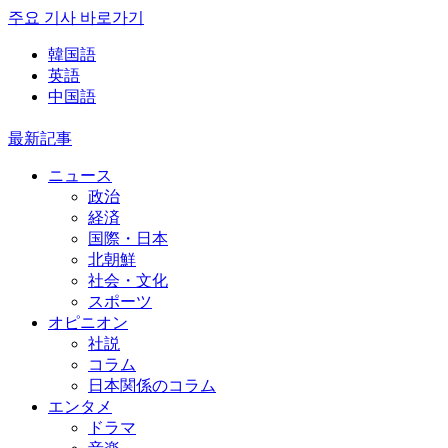
주요 기사 바로가기
韓国語
英語
中国語
最新記事
ニュース
政治
経済
国際・日本
北朝鮮
社会・文化
スポーツ
オピニオン
社説
コラム
日本関係のコラム
エンタメ
ドラマ