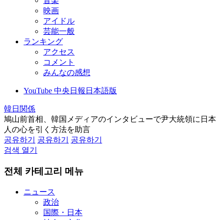
音楽
映画
アイドル
芸能一般
ランキング
アクセス
コメント
みんなの感想
YouTube 中央日報日本語版
韓日関係
鳩山前首相、韓国メディアのインタビューで尹大統領に日本
人の心を引く方法を助言
공유하기
공유하기
공유하기
검색 열기
전체 카테고리 메뉴
ニュース
政治
国際・日本