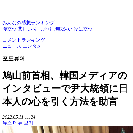
みんなの感想ランキング
腹立つ
悲しい
すっきり
興味深い
役に立つ
コメントランキング
ニュース
エンタメ
포토뷰어
鳩山前首相、韓国メディアの
インタビューで尹大統領に日
本人の心を引く方法を助言
2022.05.11 11:24
뉴스 메뉴 보기