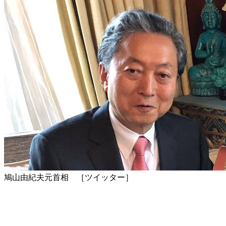
鳩山由紀夫元首相 ［ツイッター］