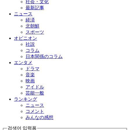
社会・文化
最新記事
ニュース
経済
北朝鮮
スポーツ
オピニオン
社説
コラム
日本関係のコラム
エンタメ
ドラマ
音楽
映画
アイドル
芸能一般
ランキング
ニュース
コメント
みんなの感想
검색어 입력폼