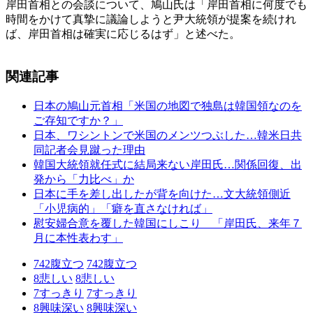
岸田首相との会談について、鳩山氏は「岸田首相に何度でも
時間をかけて真摯に議論しようと尹大統領が提案を続けれ
ば、岸田首相は確実に応じるはず」と述べた。
関連記事
日本の鳩山元首相「米国の地図で独島は韓国領なのを
ご存知ですか？」
日本、ワシントンで米国のメンツつぶした…韓米日共
同記者会見蹴った理由
韓国大統領就任式に結局来ない岸田氏…関係回復、出
発から「力比べ」か
日本に手を差し出したが背を向けた…文大統領側近
「小児病的」「癖を直さなければ」
慰安婦合意を覆した韓国にしこり 「岸田氏、来年７
月に本性表わす」
742
腹立つ
742
腹立つ
8
悲しい
8
悲しい
7
すっきり
7
すっきり
8
興味深い
8
興味深い