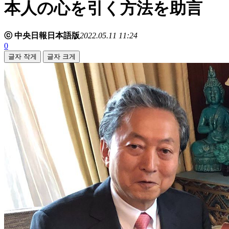
本人の心を引く方法を助言
ⓒ 中央日報日本語版
2022.05.11 11:24
0
글자 작게
글자 크게