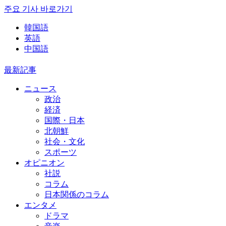
주요 기사 바로가기
韓国語
英語
中国語
最新記事
ニュース
政治
経済
国際・日本
北朝鮮
社会・文化
スポーツ
オピニオン
社説
コラム
日本関係のコラム
エンタメ
ドラマ