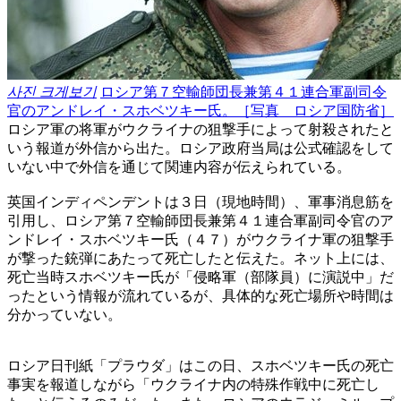
사진 크게보기
ロシア第７空輸師団長兼第４１連合軍副司令
官のアンドレイ・スホベツキー氏。［写真 ロシア国防省］
ロシア軍の将軍がウクライナの狙撃手によって射殺されたと
いう報道が外信から出た。ロシア政府当局は公式確認をして
いない中で外信を通じて関連内容が伝えられている。
英国インディペンデントは３日（現地時間）、軍事消息筋を
引用し、ロシア第７空輸師団長兼第４１連合軍副司令官のア
ンドレイ・スホベツキー氏（４７）がウクライナ軍の狙撃手
が撃った銃弾にあたって死亡したと伝えた。ネット上には、
死亡当時スホベツキー氏が「侵略軍（部隊員）に演説中」だ
ったという情報が流れているが、具体的な死亡場所や時間は
分かっていない。
ロシア日刊紙「プラウダ」はこの日、スホベツキー氏の死亡
事実を報道しながら「ウクライナ内の特殊作戦中に死亡し