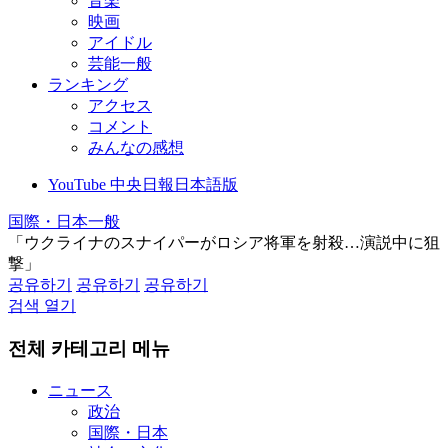
音楽
映画
アイドル
芸能一般
ランキング
アクセス
コメント
みんなの感想
YouTube 中央日報日本語版
国際・日本一般
「ウクライナのスナイパーがロシア将軍を射殺…演説中に狙
撃」
공유하기
공유하기
공유하기
검색 열기
전체 카테고리 메뉴
ニュース
政治
国際・日本