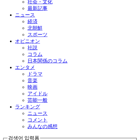
社会・文化
最新記事
ニュース
経済
北朝鮮
スポーツ
オピニオン
社説
コラム
日本関係のコラム
エンタメ
ドラマ
音楽
映画
アイドル
芸能一般
ランキング
ニュース
コメント
みんなの感想
검색어 입력폼