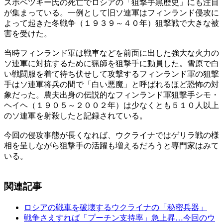
スホベツキー氏の死亡でロシアの「狙撃手黒歴史」にも注目
が集まっている。一例として旧ソ連軍はフィンランド侵攻に
よって起きた冬戦争（１９３９～４０年）狙撃戦で大きな被
害を受けた。
当時フィンランド軍は戦車などを前面に出した強大な火力の
ソ連軍に対抗するために猟師を狙撃手に動員した。雪原で白
い戦闘服を着て待ち伏せして攻撃するフィンランド軍の狙撃
手はソ連軍将兵の間で「白い悪魔」と呼ばれるほど恐怖の対
象だった。農夫出身の伝説的なフィンランド軍狙撃手シモ・
ヘイヘ（１９０５～２００２年）は少なくとも５１０人以上
のソ連軍を射殺したと記録されている。
今回の侵攻事態が長くなれば、ウクライナではゲリラ戦の様
相を呈しながら狙撃手の活躍も増えるだろうと専門家はみて
いる。
関連記事
ロシアの戦車を破壊するウクライナの「秘密兵器」
戦争さえすれば「プーチン支持率」急上昇…今回のウ