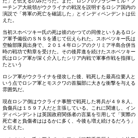
た」と伝えるのみだった。また、ロシアのウラジーミル・プ
ーチンア大統領がウクライナの戦況を説明するロシア国内の
演説で「将軍の死亡を確認した」とインディペンデントは伝
えた。
当初スホベツキー氏の死は彼のかつての同僚というあるロシ
ア軍予備役のＳＮＳを通じて伝えられた。スホベツキー氏は
空輸部隊員出身で、２０１４年ロシアのクリミア半島合併当
時の戦功で勲章を受けた。その後昇進を続けたスホベツキー
氏はロシア軍が深く介入したシリア内戦で軍事作戦を指揮し
たという
ロシア軍がウクライナを侵攻した後、戦死した最高位要人と
いう点でロシア軍とモスクワの首脳部に大きな衝撃を与える
雰囲気だ。
現在ロシア側はウクライナ事態で戦死した将兵が４９８人、
負傷兵は１５９７人だと主張している。これに関連し、イン
ディペンデントは英国政府関係者の言葉を引用して「実際の
死亡者と負傷者ははるかに多く、今後も増え続けるだろう」
と伝えた。