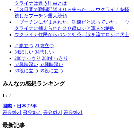
クライナは違う理由とは
「３日間で戦闘部隊３０％失った」…ウクライナを軽
視したプーチン露大統領
「プーチンにだまされた、訓練だと思っていた」 ウ
クライナに捕えられた２０歳ロシア軍人の絶叫
ウクライナ住民からパンと紅茶…涙を流すロシア兵士
21
腹立つ
21
腹立つ
34
悲しい
34
悲しい
288
すっきり
288
すっきり
57
興味深い
57
興味深い
39
役に立つ
39
役に立つ
みんなの感想ランキング
1
/ 2
国際・日本
記事
공유하기
공유하기
공유하기
공유하기
最新記事