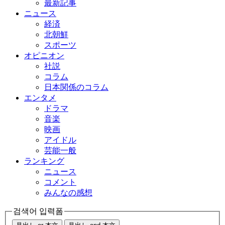
最新記事
ニュース
経済
北朝鮮
スポーツ
オピニオン
社説
コラム
日本関係のコラム
エンタメ
ドラマ
音楽
映画
アイドル
芸能一般
ランキング
ニュース
コメント
みんなの感想
검색어 입력폼