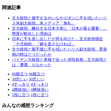
関連記事
文大統領と握手するやいなやズボンに手を拭いたハリ
ス米副大統領…米メディア「無礼」
文大統領、離任する日本大使に「日本が最も重要」…
態度が軟化した理由は
日本に手を差し出したが背を向けた…文大統領側近
「小児病的」「癖を直さなければ」
文大統領と握手後に手を拭いたハリス副大統領、菅首
相の時はどうだったか
バイデン大統領と単独で会った岸田首相…文大統領と
は「遭遇」もなかった
66
腹立つ
66
腹立つ
30
悲しい
30
悲しい
4
すっきり
4
すっきり
4
興味深い
4
興味深い
1
役に立つ
1
役に立つ
みんなの感想ランキング