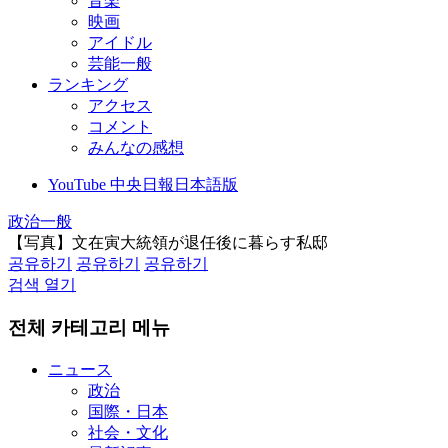
音楽
映画
アイドル
芸能一般
ランキング
アクセス
コメント
みんなの感想
YouTube 中央日報日本語版
政治一般
【写真】文在寅大統領が退任後に暮らす私邸
공유하기
공유하기
공유하기
검색 열기
전체 카테고리 메뉴
ニュース
政治
国際・日本
社会・文化