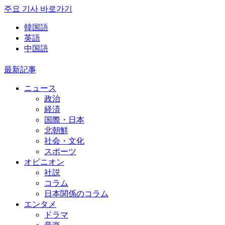
주요 기사 바로가기
韓国語
英語
中国語
最新記事
ニュース
政治
経済
国際・日本
北朝鮮
社会・文化
スポーツ
オピニオン
社説
コラム
日本関係のコラム
エンタメ
ドラマ