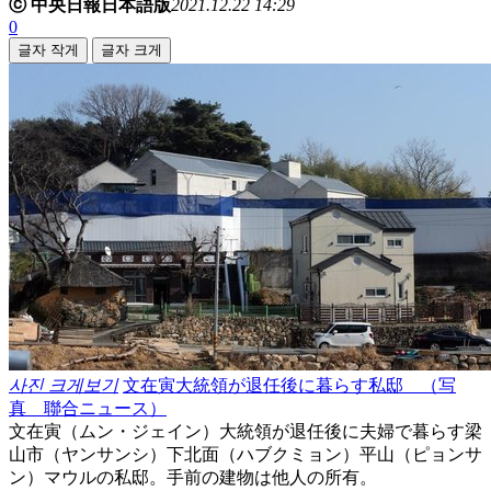
ⓒ 中央日報日本語版
2021.12.22 14:29
0
글자 작게
글자 크게
사진 크게보기
文在寅大統領が退任後に暮らす私邸 （写
真 聯合ニュース）
文在寅（ムン・ジェイン）大統領が退任後に夫婦で暮らす梁
山市（ヤンサンシ）下北面（ハブクミョン）平山（ピョンサ
ン）マウルの私邸。手前の建物は他人の所有。