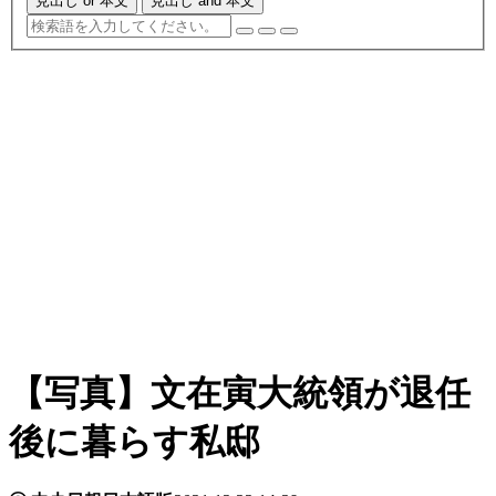
見出し or 本文
見出し and 本文
【写真】文在寅大統領が退任
後に暮らす私邸