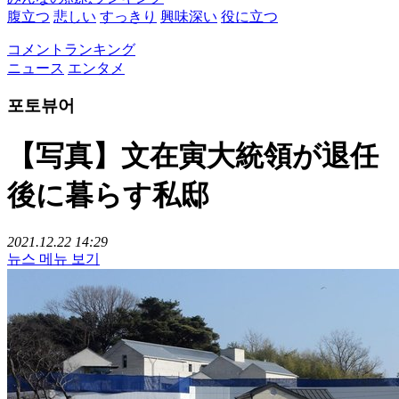
腹立つ
悲しい
すっきり
興味深い
役に立つ
コメントランキング
ニュース
エンタメ
포토뷰어
【写真】文在寅大統領が退任
後に暮らす私邸
2021.12.22 14:29
뉴스 메뉴 보기