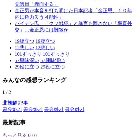
党議員「赤面する」
金正男が本音を打ち明けた日本記者「金正恩、１０年
内に権力失う可能性」
バイデン氏、「クソ戦犯」と暴言も辞さない「率直外
交」…金正恩には難敵か
19
腹立つ
19
腹立つ
12
悲しい
12
悲しい
101
すっきり
101
すっきり
57
興味深い
57
興味深い
29
役に立つ
29
役に立つ
みんなの感想ランキング
1
/ 2
北朝鮮
記事
공유하기
공유하기
공유하기
공유하기
最新記事
もっと見る
0
/ 0