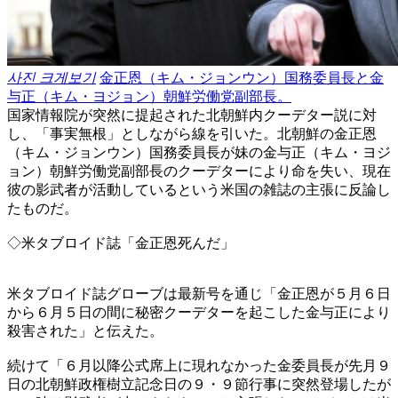
사진 크게보기
金正恩（キム・ジョンウン）国務委員長と金
与正（キム・ヨジョン）朝鮮労働党副部長。
国家情報院が突然に提起された北朝鮮内クーデター説に対
し、「事実無根」としながら線を引いた。北朝鮮の金正恩
（キム・ジョンウン）国務委員長が妹の金与正（キム・ヨジ
ョン）朝鮮労働党副部長のクーデターにより命を失い、現在
彼の影武者が活動しているという米国の雑誌の主張に反論し
たものだ。
◇米タブロイド誌「金正恩死んだ」
米タブロイド誌グローブは最新号を通じ「金正恩が５月６日
から６月５日の間に秘密クーデターを起こした金与正により
殺害された」と伝えた。
続けて「６月以降公式席上に現れなかった金委員長が先月９
日の北朝鮮政権樹立記念日の９・９節行事に突然登場したが