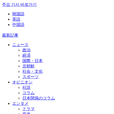
주요 기사 바로가기
韓国語
英語
中国語
最新記事
ニュース
政治
経済
国際・日本
北朝鮮
社会・文化
スポーツ
オピニオン
社説
コラム
日本関係のコラム
エンタメ
ドラマ