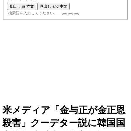
見出し or 本文
見出し and 本文
米メディア「金与正が金正恩
殺害」クーデター説に韓国国