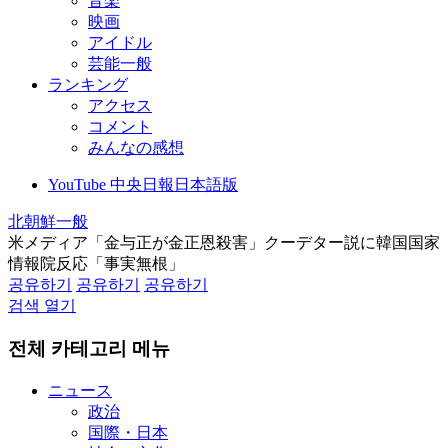
音楽
映画
アイドル
芸能一般
ランキング
アクセス
コメント
みんなの感想
YouTube 中央日報日本語版
北朝鮮一般
米メディア「金与正が金正恩殺害」クーデター説に韓国国家
情報院反応「事実無根」
공유하기
공유하기
공유하기
검색 열기
전체 카테고리 메뉴
ニュース
政治
国際・日本