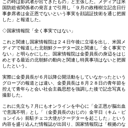
この時は影武者が出てきたもの」と主張した。メディアは米
国防総省関係者の発言まで引用し「９月の政権樹立記念日行
事参席者は金正恩でないという事実を顔認証技術を通じ把握
した」と報道した。
◇国家情報院「全く事実ではない」
これと関連し国家情報院は２４日午後に立場を出し、米国メ
ディアで報道した北朝鮮クーデター説と関連し「全く事実で
ない」と明らかにした。国家情報院は金委員長の身辺をはじ
めとする最近の北朝鮮の動向と関連し特異事項はないと把握
したという。
実際に金委員長が６月以降公開活動をしていなかったという
グローブの報道とは違い、金委員長は８月２８日の青年節を
控えて青年らと会い社会主義思想を強調した後で記念写真も
撮影した。
これに先立ち７月にもオンラインを中心に「金正恩が脳出血
で意識不明」とし「（金委員長のおじの）金平日（キム・ピ
ョンイル）前駐チェコ大使がクーデターを起こした」という
内容を盛り込んだ情報誌が出回り、国家情報院は「根拠のな