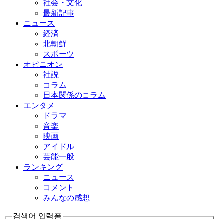
社会・文化
最新記事
ニュース
経済
北朝鮮
スポーツ
オピニオン
社説
コラム
日本関係のコラム
エンタメ
ドラマ
音楽
映画
アイドル
芸能一般
ランキング
ニュース
コメント
みんなの感想
검색어 입력폼