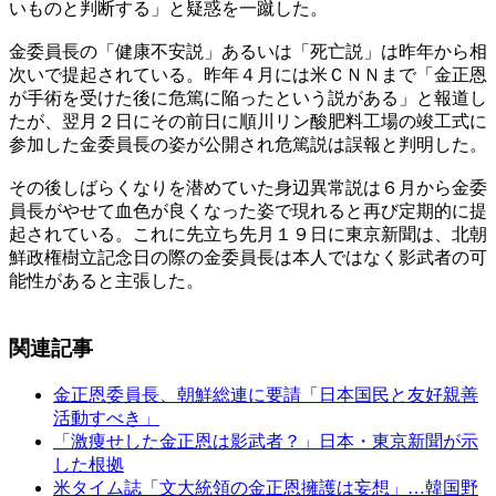
いものと判断する」と疑惑を一蹴した。
金委員長の「健康不安説」あるいは「死亡説」は昨年から相
次いで提起されている。昨年４月には米ＣＮＮまで「金正恩
が手術を受けた後に危篤に陥ったという説がある」と報道し
たが、翌月２日にその前日に順川リン酸肥料工場の竣工式に
参加した金委員長の姿が公開され危篤説は誤報と判明した。
その後しばらくなりを潜めていた身辺異常説は６月から金委
員長がやせて血色が良くなった姿で現れると再び定期的に提
起されている。これに先立ち先月１９日に東京新聞は、北朝
鮮政権樹立記念日の際の金委員長は本人ではなく影武者の可
能性があると主張した。
関連記事
金正恩委員長、朝鮮総連に要請「日本国民と友好親善
活動すべき」
「激痩せした金正恩は影武者？」日本・東京新聞が示
した根拠
米タイム誌「文大統領の金正恩擁護は妄想」…韓国野