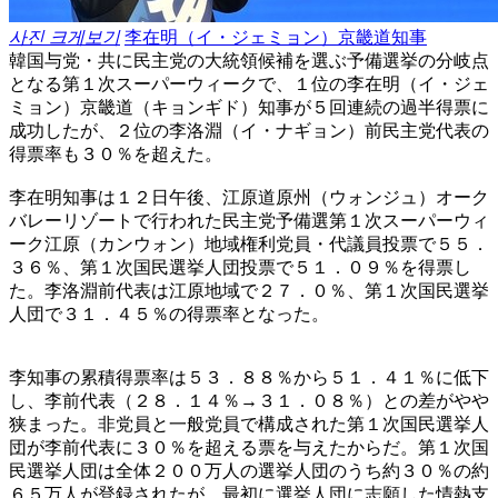
사진 크게보기
李在明（イ・ジェミョン）京畿道知事
韓国与党・共に民主党の大統領候補を選ぶ予備選挙の分岐点
となる第１次スーパーウィークで、１位の李在明（イ・ジェ
ミョン）京畿道（キョンギド）知事が５回連続の過半得票に
成功したが、２位の李洛淵（イ・ナギョン）前民主党代表の
得票率も３０％を超えた。
李在明知事は１２日午後、江原道原州（ウォンジュ）オーク
バレーリゾートで行われた民主党予備選第１次スーパーウィ
ーク江原（カンウォン）地域権利党員・代議員投票で５５．
３６％、第１次国民選挙人団投票で５１．０９％を得票し
た。李洛淵前代表は江原地域で２７．０％、第１次国民選挙
人団で３１．４５％の得票率となった。
李知事の累積得票率は５３．８８％から５１．４１％に低下
し、李前代表（２８．１４％→３１．０８％）との差がやや
狭まった。非党員と一般党員で構成された第１次国民選挙人
団が李前代表に３０％を超える票を与えたからだ。第１次国
民選挙人団は全体２００万人の選挙人団のうち約３０％の約
６５万人が登録されたが、最初に選挙人団に志願した情熱支