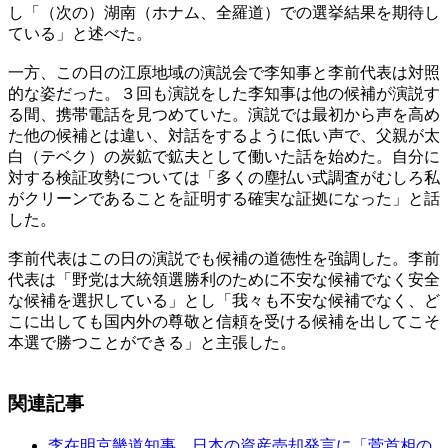
し「（次の）湖南（ホナム、全羅道）での選挙結果を期待し
ている」と述べた。
一方、この日の江原地域の演説会で李知事と李前代表は対照
的な姿だった。３回も演説をした李知事は他の候補が演説す
る間、携帯電話を見つめていた。演説では最初から声を高め
た他の候補とは違い、対話をするように低い声で、父親が太
白（テベク）の炭鉱で鉱夫として働いた話を始めた。自分に
対する検証攻勢については「多くの塵払い式調査がむしろ私
がクリーンであることを証明する確実な証拠になった」と話
した。
李前代表はこの日の演説でも候補の道徳性を強調した。李前
代表は「野党は大統領選勝利のために不安な候補でなく安全
な候補を選択している」とし「我々も不安な候補でなく、ど
こに出しても国内外の尊敬と信頼を受ける候補を出してこそ
本選で勝つことができる」と主張した。
関連記事
李在明京畿道知事、日本の資産売却発言に「菅首相の