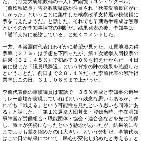
た。（野党大統領候補の一人）尹錫悦（ユン・ソクヨル）
（前検察総長）告発教唆疑惑が注目され『秋美愛前長官が正
しかった』ということに集中した検察改革支持層が秋候補に
票を与えたようだ」と話した。それでも早期過半達成は無難
というのが李知事陣営の判断だ。結果発表の後、李知事は
「過半支持に感謝している」と短くコメントした。
一方、李洛淵前代表はわずかに希望が見えた。江原地域の得
票率（２７％）は予想を下回ったが、第１次選挙人団投票の
結果（３１．４５％）で初めて３０％を超えたからだ。４日
前に投じた「議員職辞退」という背水の陣の効果を確認した
ということだ。前日まで２８．１％だった李前代表の累計得
票率はこの日、３１．０８％まで上がった。
李前代表側の重鎮議員は電話で「３５％達成と李知事の過半
リレー崩壊が実現していればという残念な思いもあるが、そ
れでも『戦える』という可能性を見たという思いも同時にあ
る」と話した。「第１次選挙人団募集・登録当時、李在明知
事陣営が労働組合・職能団体・協会・連合会などを先に確保
し、我々が劣勢になったという懸念があったが、結果的に今
までよりも差を縮めたのは大きい」という分析だ。李前代表
はこの日の結果について「民心が変化し始めたと考える」と