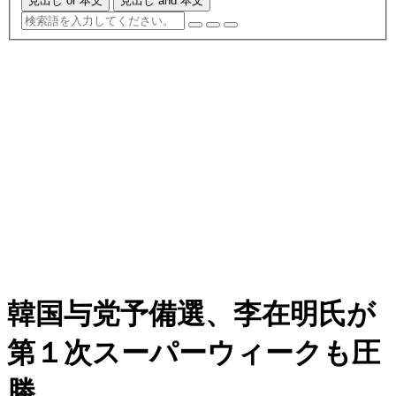
見出し or 本文
見出し and 本文
韓国与党予備選、李在明氏が
第１次スーパーウィークも圧
勝