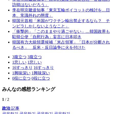
訪韓はないだろう」
李在明京畿道知事「東京五輪ボイコットの検討を…日
本、常識外れの態度」
韓国元首相「米国がワクチン輸出禁止するなら？ チ
ンピラしかしないようなこと」
「衝撃的」「このままやり過ごせない」…韓国政界も
駐韓公使「自慰行為」妄言に日本叩き
韓国有力大統領選候補「米占領軍」「日本が分断され
るべき」 反米・反日論争に火を付けた
3
腹立つ
3
腹立つ
1
悲しい
1
悲しい
16
すっきり
16
すっきり
1
興味深い
1
興味深い
0
役に立つ
0
役に立つ
みんなの感想ランキング
1
/ 2
政治
記事
공유하기
공유하기
공유하기
공유하기