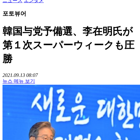
ニュース
エンタメ
포토뷰어
韓国与党予備選、李在明氏が
第１次スーパーウィークも圧
勝
2021.09.13 08:07
뉴스 메뉴 보기