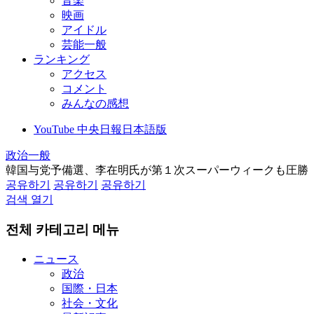
音楽
映画
アイドル
芸能一般
ランキング
アクセス
コメント
みんなの感想
YouTube 中央日報日本語版
政治一般
韓国与党予備選、李在明氏が第１次スーパーウィークも圧勝
공유하기
공유하기
공유하기
검색 열기
전체 카테고리 메뉴
ニュース
政治
国際・日本
社会・文化