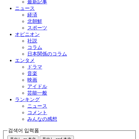
最新記事
ニュース
経済
北朝鮮
スポーツ
オピニオン
社説
コラム
日本関係のコラム
エンタメ
ドラマ
音楽
映画
アイドル
芸能一般
ランキング
ニュース
コメント
みんなの感想
검색어 입력폼