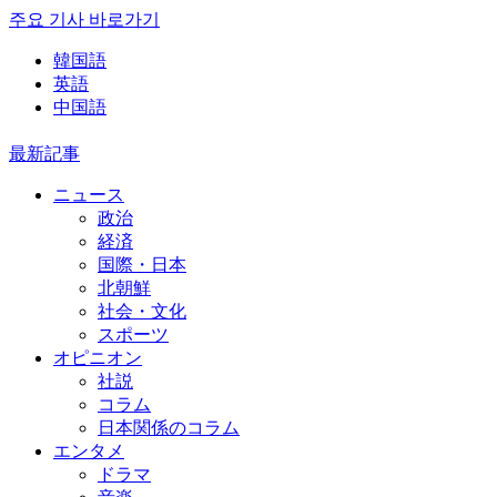
주요 기사 바로가기
韓国語
英語
中国語
最新記事
ニュース
政治
経済
国際・日本
北朝鮮
社会・文化
スポーツ
オピニオン
社説
コラム
日本関係のコラム
エンタメ
ドラマ