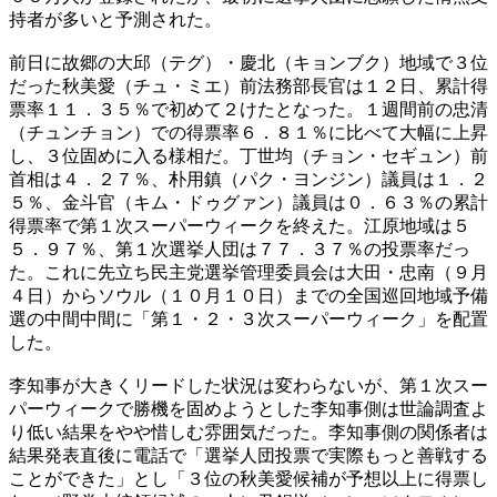
持者が多いと予測された。
前日に故郷の大邱（テグ）・慶北（キョンブク）地域で３位
だった秋美愛（チュ・ミエ）前法務部長官は１２日、累計得
票率１１．３５％で初めて２けたとなった。１週間前の忠清
（チュンチョン）での得票率６．８１％に比べて大幅に上昇
し、３位固めに入る様相だ。丁世均（チョン・セギュン）前
首相は４．２７％、朴用鎮（パク・ヨンジン）議員は１．２
５％、金斗官（キム・ドゥグァン）議員は０．６３％の累計
得票率で第１次スーパーウィークを終えた。江原地域は５
５．９７％、第１次選挙人団は７７．３７％の投票率だっ
た。これに先立ち民主党選挙管理委員会は大田・忠南（９月
４日）からソウル（１０月１０日）までの全国巡回地域予備
選の中間中間に「第１・２・３次スーパーウィーク」を配置
した。
李知事が大きくリードした状況は変わらないが、第１次スー
パーウィークで勝機を固めようとした李知事側は世論調査よ
り低い結果をやや惜しむ雰囲気だった。李知事側の関係者は
結果発表直後に電話で「選挙人団投票で実際もっと善戦する
ことができた」とし「３位の秋美愛候補が予想以上に得票し