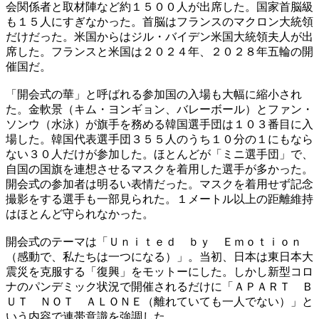
会関係者と取材陣など約１５００人が出席した。国家首脳級
も１５人にすぎなかった。首脳はフランスのマクロン大統領
だけだった。米国からはジル・バイデン米国大統領夫人が出
席した。フランスと米国は２０２４年、２０２８年五輪の開
催国だ。
「開会式の華」と呼ばれる参加国の入場も大幅に縮小され
た。金軟景（キム・ヨンギョン、バレーボール）とファン・
ソンウ（水泳）が旗手を務める韓国選手団は１０３番目に入
場した。韓国代表選手団３５５人のうち１０分の１にもなら
ない３０人だけが参加した。ほとんどが「ミニ選手団」で、
自国の国旗を連想させるマスクを着用した選手が多かった。
開会式の参加者は明るい表情だった。マスクを着用せず記念
撮影をする選手も一部見られた。１メートル以上の距離維持
はほとんど守られなかった。
開会式のテーマは「Ｕｎｉｔｅｄ ｂｙ Ｅｍｏｔｉｏｎ
（感動で、私たちは一つになる）」。当初、日本は東日本大
震災を克服する「復興」をモットーにした。しかし新型コロ
ナのパンデミック状況で開催されるだけに「ＡＰＡＲＴ Ｂ
ＵＴ ＮＯＴ ＡＬＯＮＥ（離れていても一人でない）」と
いう内容で連帯意識を強調した。