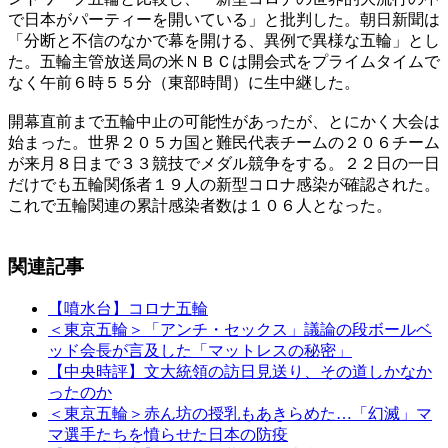
で日本がパーティーを開いている」と批判した。朝日新聞は
「分断と不信のなかで幕を開ける、異例で異様な五輪」とし
た。五輪主管放送局の米ＮＢＣは開会式をプライムタイムで
なく午前６時５５分（東部時間）に生中継した。
開幕直前まで五輪中止の可能性があったが、とにかく大会は
始まった。世界２０５カ国と難民代表チームの２０６チーム
が来月８日まで３３競技でメダル競争をする。２２日の一日
だけでも五輪関係者１９人の新型コロナ感染が確認された。
これで五輪関連の累計感染者数は１０６人となった。
関連記事
【噴水台】コロナ五輪
＜東京五輪＞「アンチ・セックス」議論の段ボールベ
ッド会長が言及した「マットレスの秘密」
【中央時評】文大統領の訪日見送り、その道しかなか
ったのか
＜東京五輪＞赤ん坊の授乳もあきらめた…「幻滅」マ
マ選手たちを憤らせた日本の防疫