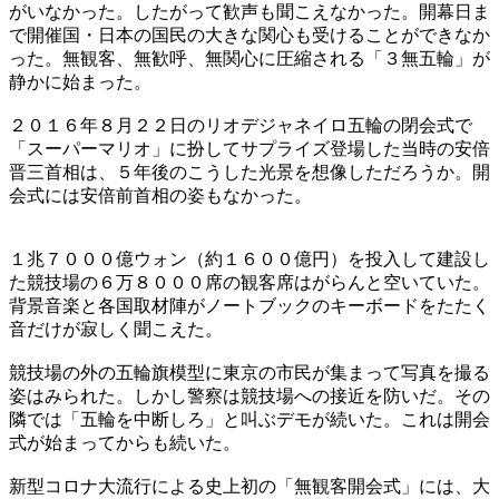
がいなかった。したがって歓声も聞こえなかった。開幕日ま
で開催国・日本の国民の大きな関心も受けることができなか
った。無観客、無歓呼、無関心に圧縮される「３無五輪」が
静かに始まった。
２０１６年８月２２日のリオデジャネイロ五輪の閉会式で
「スーパーマリオ」に扮してサプライズ登場した当時の安倍
晋三首相は、５年後のこうした光景を想像しただろうか。開
会式には安倍前首相の姿もなかった。
１兆７０００億ウォン（約１６００億円）を投入して建設し
た競技場の６万８０００席の観客席はがらんと空いていた。
背景音楽と各国取材陣がノートブックのキーボードをたたく
音だけが寂しく聞こえた。
競技場の外の五輪旗模型に東京の市民が集まって写真を撮る
姿はみられた。しかし警察は競技場への接近を防いだ。その
隣では「五輪を中断しろ」と叫ぶデモが続いた。これは開会
式が始まってからも続いた。
新型コロナ大流行による史上初の「無観客開会式」には、大