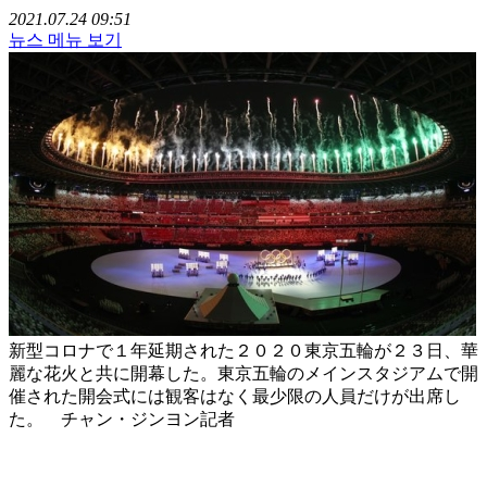
2021.07.24 09:51
뉴스 메뉴 보기
新型コロナで１年延期された２０２０東京五輪が２３日、華
麗な花火と共に開幕した。東京五輪のメインスタジアムで開
催された開会式には観客はなく最少限の人員だけが出席し
た。 チャン・ジンヨン記者