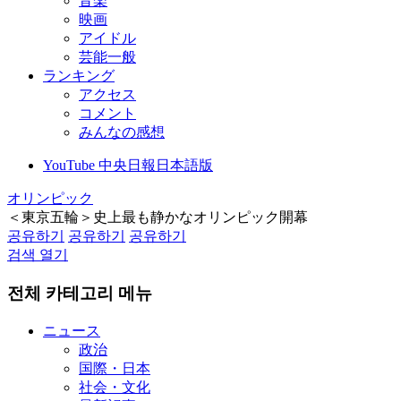
音楽
映画
アイドル
芸能一般
ランキング
アクセス
コメント
みんなの感想
YouTube 中央日報日本語版
オリンピック
＜東京五輪＞史上最も静かなオリンピック開幕
공유하기
공유하기
공유하기
검색 열기
전체 카테고리 메뉴
ニュース
政治
国際・日本
社会・文化