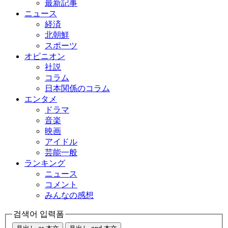
最新記事
ニュース
経済
北朝鮮
スポーツ
オピニオン
社説
コラム
日本関係のコラム
エンタメ
ドラマ
音楽
映画
アイドル
芸能一般
ランキング
ニュース
コメント
みんなの感想
검색어 입력폼