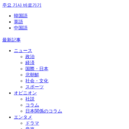
주요 기사 바로가기
韓国語
英語
中国語
最新記事
ニュース
政治
経済
国際・日本
北朝鮮
社会・文化
スポーツ
オピニオン
社説
コラム
日本関係のコラム
エンタメ
ドラマ