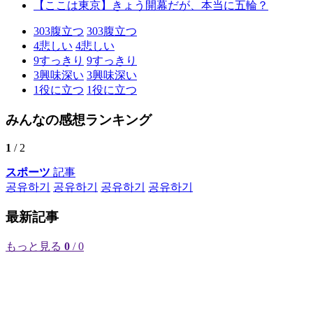
【ここは東京】きょう開幕だが、本当に五輪？
303
腹立つ
303
腹立つ
4
悲しい
4
悲しい
9
すっきり
9
すっきり
3
興味深い
3
興味深い
1
役に立つ
1
役に立つ
みんなの感想ランキング
1
/ 2
スポーツ
記事
공유하기
공유하기
공유하기
공유하기
最新記事
もっと見る
0
/ 0