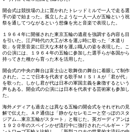
開会式は競技場の上に置かれたトレッドミルで一人で走る選
手の姿で始まった。孤立したような一人一人が五輪という祝
祭を通してつながるという想像を光と音楽で表現した。
１９６４年に開催された東京五輪の遺産を強調する内容も目
を引いた。江戸時代の大工が木を運ぶ時に歌った「木遣り
歌」を背景音楽に巨大な木材を運ぶ職人の姿を表現した。こ
の公演には、１９６４年の五輪に参加した選手らが各国から
持ってきた種から育った木を活用した。
開会式の中央の舞台は富士山と歌舞伎の舞台に着眼して制作
された。ここで日本を代表する歌手ＭＩＳＩＡが「君が代」
を歌った。しかし君が代は日本の軍国主義を象徴するという
声もある。開会式の公演には日本を代表する芸術家も参加し
た。
海外メディアも過去とは異なる五輪の開会式をそれぞれの見
解で伝えた。ＡＰ通信は「静かなセレモニーと空っぽのスタ
ジアム…東京五輪がスタート」と報じた。英ガーディアンは
１９２０年のスペインかぜ流行中に強行されたベルギー・ア
ントワープ五輪と比較し、「新型コロナの世界的大流行の中