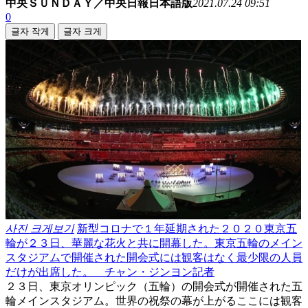
中央ＳＵＮＤＡＹ／中央日報日本語版
2021.07.24 09:51
0
글자 작게
글자 크게
사진 크게보기
新型コロナで１年延期された２０２０東京五
輪が２３日、華麗な花火と共に開幕した。東京五輪のメイン
スタジアムで開催された開会式には観客はなく最少限の人員
だけが出席した。 チャン・ジンヨン記者
２３日、東京オリンピック（五輪）の開会式が開催された五
輪メインスタジアム。世界の祝祭の幕が上がるここには観客