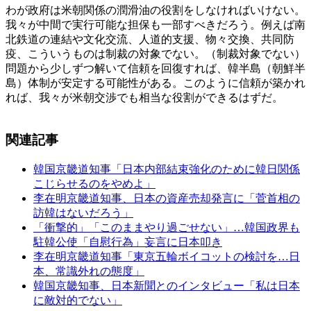
わが政府は米朝関係の潤滑油の役割をしなければいけない。
我々が中間で実行可能な担保も一部すべきだろう。例えば南
北鉄道の連結や文化交流、人道的支援、物々交換、共同防
疫、こういうものは制裁の対象でない。（制裁対象でない）
問題から少しずつ解いて信頼を回復すれば、韓半島（朝鮮半
島）体制が安定する可能性がある。このように信頼が築かれ
れば、我々が米朝交渉でも相当な役割ができるはずだ。
関連記事
韓国京畿道知事「日本内部結束強化のために韓日関係
こじらせるのをやめよ」
李在明京畿道知事、日本の資産売却発言に「菅首相の
訪韓はないだろう」
「衝撃的」「このままやり過ごせない」…韓国政界も
駐韓公使「自慰行為」妄言に日本叩き
李在明京畿道知事「東京五輪ボイコットの検討を…日
本、常識外れの態度」
韓国京畿知事、日本新聞とのインタビュー「私は日本
に敵対的でない」