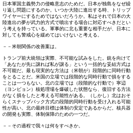
日本軍国主義勢力の侵略意志のためだ。日本が独島をなぜ繰
り返し問題にするのか。いつか大陸に進出する時、トリップ
ワイヤーにするためではないだろうか。私はそれで日本の大
陸進出の夢が武力的方式で噴出する場合に対応すべきだとい
う考えを持っている。軍事的に北も重要な相手だが、日本に
対しても警戒心を緩めてはいけないと考える。
－－米朝関係の改善案は。
トランプ前大統領は実際、不可能な試みをした。銃を向けて
「あなたが先に譲れば私が譲る」という一括的な妥結方式は
不可能だ。最も現実的な方法は（米朝が）段階的に同時行動
をとることだ。米国の立場では段階的な同時行動で損をする
ことは一つもない。北の立場では（段階的な行動で）寧辺
（ヨンビョン）核処理場を爆破した状態なら、復旧する方法
がなく損をしたと考える可能性がある。（しかし）北はおそ
らくスナップバック方式の段階的同時行動を受け入れる可能
性が高い。北の最終目標は体制の安定であるからだ。核兵器
の開発も実際、体制保障のための一つだ。
－－その過程で我々は何をすべきか。