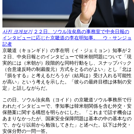
사진 크게보기
２２日、ソウル汝矣島の事務室で中央日報の
インタビューに応じた京畿道の李在明知事。 ウ・サンジョ
記者
京畿道（キョンギド）の李在明（イ・ジェミョン）知事が２
２日、中央日報とのインタビューで韓米朝問題について「現
実的には（米朝が）段階的な同時行動をし、スナップバック
（合意違反時の制裁復元）方式をとるのがよい」とし「北は
『損をする』と考えるだろうが（結局は）受け入れる可能性
が高い」という考えを示した。「彼らの最終目標は体制の安
定」と話しながらだ。
この日、ソウル汝矣島（ヨイド）の京畿道ソウル事務所で行
われたインタビューで、李知事は韓米朝関係を含む外交・安
保懸案に関する構想を明らかにした。「これまで話す機会は
あまりなかったが、国家安全保障問題は基本の中の基本なの
で、かなり以前から勉強してきた」と述べた。以下は外交・
安保分野の一問一答。