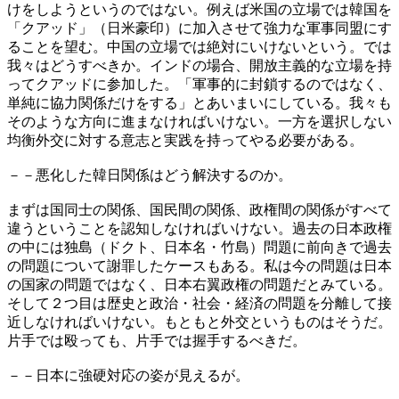
けをしようというのではない。例えば米国の立場では韓国を
「クアッド」（日米豪印）に加入させて強力な軍事同盟にす
ることを望む。中国の立場では絶対にいけないという。では
我々はどうすべきか。インドの場合、開放主義的な立場を持
ってクアッドに参加した。「軍事的に封鎖するのではなく、
単純に協力関係だけをする」とあいまいにしている。我々も
そのような方向に進まなければいけない。一方を選択しない
均衡外交に対する意志と実践を持ってやる必要がある。
－－悪化した韓日関係はどう解決するのか。
まずは国同士の関係、国民間の関係、政権間の関係がすべて
違うということを認知しなければいけない。過去の日本政権
の中には独島（ドクト、日本名・竹島）問題に前向きで過去
の問題について謝罪したケースもある。私は今の問題は日本
の国家の問題ではなく、日本右翼政権の問題だとみている。
そして２つ目は歴史と政治・社会・経済の問題を分離して接
近しなければいけない。もともと外交というものはそうだ。
片手では殴っても、片手では握手するべきだ。
－－日本に強硬対応の姿が見えるが。