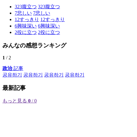
323
腹立つ
323
腹立つ
7
悲しい
7
悲しい
12
すっきり
12
すっきり
6
興味深い
6
興味深い
2
役に立つ
2
役に立つ
みんなの感想ランキング
1
/ 2
政治
記事
공유하기
공유하기
공유하기
공유하기
最新記事
もっと見る
0
/ 0