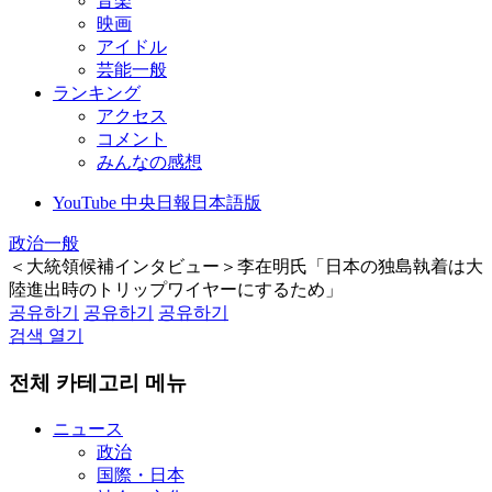
音楽
映画
アイドル
芸能一般
ランキング
アクセス
コメント
みんなの感想
YouTube 中央日報日本語版
政治一般
＜大統領候補インタビュー＞李在明氏「日本の独島執着は大
陸進出時のトリップワイヤーにするため」
공유하기
공유하기
공유하기
검색 열기
전체 카테고리 메뉴
ニュース
政治
国際・日本