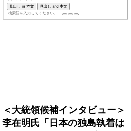
見出し or 本文
見出し and 本文
＜大統領候補インタビュー＞
李在明氏「日本の独島執着は