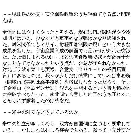
－－現政権の外交・安全保障政策のうち評価できる点と問題
点は。
全体的にはうまくやったと考える。現在は南北関係がやや冷
却期とはいえ、少なくとも軍事的な緊張はかなり緩和され
た。対米関係でもミサイル射程距離制限の廃止という大きな
成果を出した。宇宙産業育成の側面でも足かせが外れた交渉
だ。ただ惜しまれるのは、北との関係改善で我々が必要十分
なことをできなかったという点だ。合意が守られなかった。
対北ビラ散布禁止も実際、合意文（２０１８年の板門店宣
言）にあるものだ。我々が少しだけ慎重にしていれば事務所
（開城南北共同連絡事務所）を爆破しなかっただろう。そし
て金剛山（クムガンサン）観光を再開するという時も積極的
に突破すべきだった。南北間で合意した内容のうち守れるこ
とを守れず膠着したのは残念だ。
－－米中の対立をどう見ているのか。
米中の対立が激しくなり、双方が自国側に立つよう要求して
いる。しかしこれはむしろ機会でもある。黙って中立外交だ