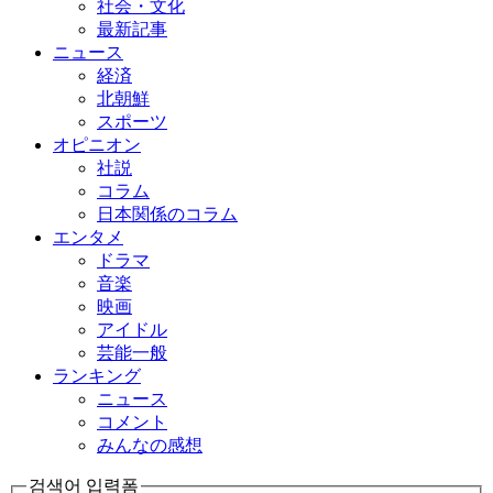
社会・文化
最新記事
ニュース
経済
北朝鮮
スポーツ
オピニオン
社説
コラム
日本関係のコラム
エンタメ
ドラマ
音楽
映画
アイドル
芸能一般
ランキング
ニュース
コメント
みんなの感想
검색어 입력폼