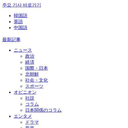
주요 기사 바로가기
韓国語
英語
中国語
最新記事
ニュース
政治
経済
国際・日本
北朝鮮
社会・文化
スポーツ
オピニオン
社説
コラム
日本関係のコラム
エンタメ
ドラマ