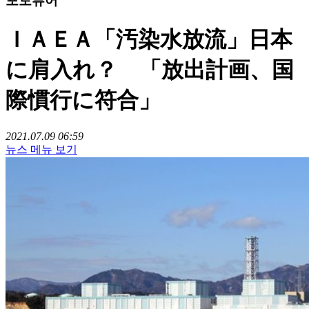
포토뷰어
ＩＡＥＡ「汚染水放流」日本
に肩入れ？ 「放出計画、国
際慣行に符合」
2021.07.09 06:59
뉴스 메뉴 보기