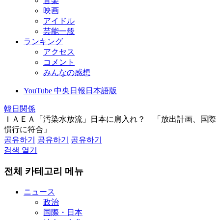
音楽
映画
アイドル
芸能一般
ランキング
アクセス
コメント
みんなの感想
YouTube 中央日報日本語版
韓日関係
ＩＡＥＡ「汚染水放流」日本に肩入れ？ 「放出計画、国際
慣行に符合」
공유하기
공유하기
공유하기
검색 열기
전체 카테고리 메뉴
ニュース
政治
国際・日本