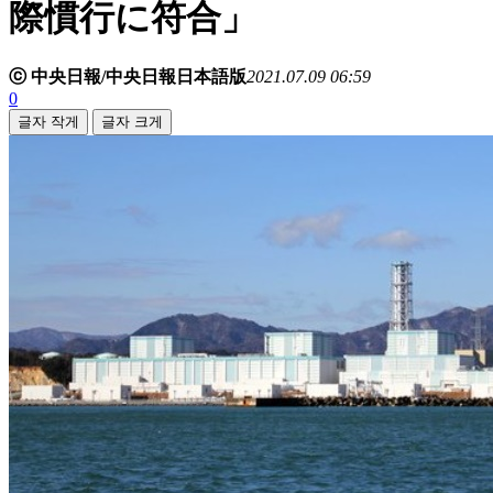
際慣行に符合」
ⓒ 中央日報/中央日報日本語版
2021.07.09 06:59
0
글자 작게
글자 크게