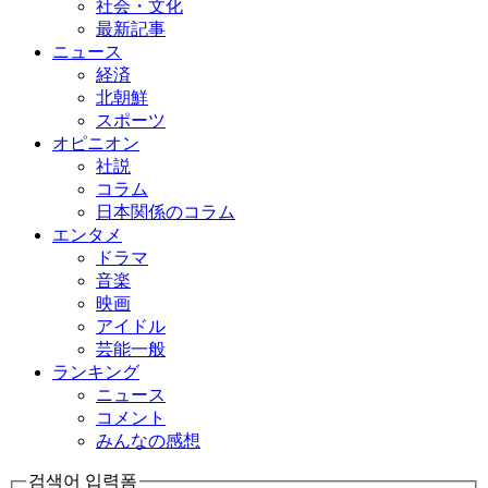
社会・文化
最新記事
ニュース
経済
北朝鮮
スポーツ
オピニオン
社説
コラム
日本関係のコラム
エンタメ
ドラマ
音楽
映画
アイドル
芸能一般
ランキング
ニュース
コメント
みんなの感想
검색어 입력폼