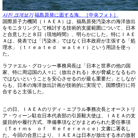
사진 크게보기
福島原発に面する海。［中央フォト］
国際原子力機関（ＩＡＥＡ）は、福島原発汚染水の海洋放出
をモニタリングして検討する技術的支援範囲について、日本
と合意したと８日（現地時間）、明らかにした。特にＩＡＥ
Ａは、発表では「汚染水」ではなく日本政府が主張する「処
理水」（ｔｒｅａｔｅｄ ｗａｔｅｒ）という用語を使っ
た。
ラファエル・グロッシー事務局長は「日本と世界の他の国
家、特に周辺国の人々に（放出される）水が脅威となるもの
ではないということを安心させるのが最も重要だ」としなが
らも、日本の海洋放出計画が技術的に実現で、国際慣行に符
合すると主張した。
この日、ＩＡＥＡのリディ・エブラル事務次長とオーストリ
ア・ウィーン駐在日本代表部の引原毅大使は、ＩＡＥＡの支
援目的や履行方式、準備事項などがまとめられた委任事項
（Ｔｅｒｍｓ ｏｆ Ｒｅｆｅｒｅｎｃｅ）文書に署名し
た。今回の合意により、ＩＡＥＡは日本が放出する水の放射