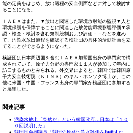
能の定義をはじめ、放出過程の安全側面などに対して検討す
ることになる。
ＩＡＥＡはまた、▼放出と関連した環境放射能の監視▼人と
環境保護を保障することに関連した放射能環境影響評価▼承
認・検査・検討を含む規制統制および評価－－などを進め
て、汚染水放出過程を確認する検証団の具体的活動計画を立
てることができるようになった。
検証団は日本周辺国を含むＩＡＥＡ加盟国出身の専門家で構
成されていて、原子力分野の専門家１１人が参加して年内に
訪日するものとみられる。外交界によると、韓国では韓国原
子力安全技術院（ＫＩＮＳ）のキム・ホンソク博士が、この
他に米国・中国・フランス出身の専門家が検証団に参加する
と展望した。
関連記事
汚染水放出「突然だ」という韓国政府…日本は「１０
０回説明した」
韓国国会副議長「韓国の原発汚染水評価を拒絶すれ