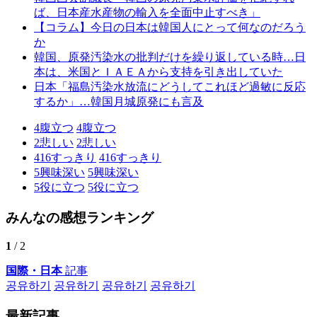
ば、日本産水産物の輸入を全面中止すべき」
【コラム】今日の日本は韓国人にとって何なのだろう
か
韓国、原発汚染水の批判だけを繰り返している時…日
本は、米国とＩＡＥＡから支持を引き出していた
日本「福島汚染水放流にどうしてこれほど過敏に反応
するか」…韓国月城原発にも言及
4
腹立つ
4
腹立つ
2
悲しい
2
悲しい
416
すっきり
416
すっきり
5
興味深い
5
興味深い
5
役に立つ
5
役に立つ
みんなの感想ランキング
1
/ 2
国際・日本
記事
공유하기
공유하기
공유하기
공유하기
最新記事