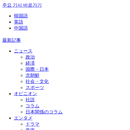
주요 기사 바로가기
韓国語
英語
中国語
最新記事
ニュース
政治
経済
国際・日本
北朝鮮
社会・文化
スポーツ
オピニオン
社説
コラム
日本関係のコラム
エンタメ
ドラマ