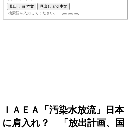
見出し or 本文
見出し and 本文
ＩＡＥＡ「汚染水放流」日本
に肩入れ？ 「放出計画、国