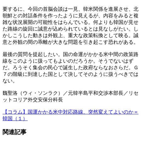
要するに、今回の首脳会談は一見、韓米関係を進展させ、北
朝鮮との対話条件を作ったように見えるが、内容をみると複
雑な状況展開の可能性をはらんでいる。何よりも韓国が見せ
た路線の旋回に誠意が込められているとは見なしがたい。し
かしこうした動きは外観上、重大な政策転換として映る。誠
意と外観の間の乖離が大きな問題を引き起こす恐れがある。
最後の質問を提起したい。国の命運がかかる米中間の政策路
線をこのように扱ってもよいのだろうか。そうでないはず
だ。ろうそく集会の民心で誕生した政府ならなおさらだ。Ｇ
７の階級に到達した国として決してそのように扱うべきでは
ない。
魏聖洛（ウィ・ソンラク）／元韓半島平和交渉本部長／リセ
ットコリア外交安保分科長
【コラム】国運かかる米中対応路線、突然変えてよいのか＝
韓国（１）
関連記事