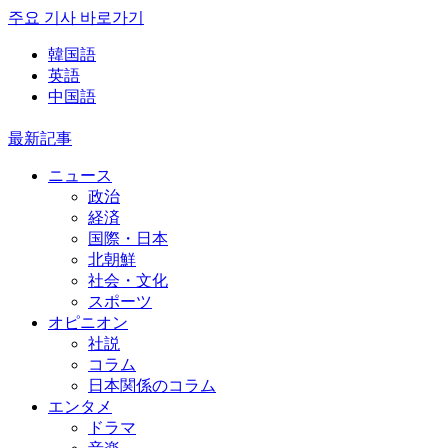
주요 기사 바로가기
韓国語
英語
中国語
最新記事
ニュース
政治
経済
国際・日本
北朝鮮
社会・文化
スポーツ
オピニオン
社説
コラム
日本関係のコラム
エンタメ
ドラマ