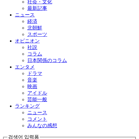
社会・文化
最新記事
ニュース
経済
北朝鮮
スポーツ
オピニオン
社説
コラム
日本関係のコラム
エンタメ
ドラマ
音楽
映画
アイドル
芸能一般
ランキング
ニュース
コメント
みんなの感想
검색어 입력폼