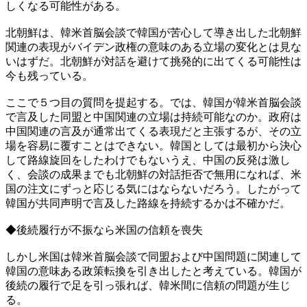
しくなる可能性がある。
北朝鮮は、韓米首脳会談で韓国が苦心して導き出した北朝鮮
関連の表現がバイデン政権の意味のある立場の変化とは見な
いはずだ。北朝鮮が対話を避けて挑発的に出てくる可能性は
今も残っている。
ここで５つ目の質問を提起する。では、韓国が韓米首脳会談
で言及した同盟と中国関連の立場は持続可能なのか。政府は
中国関連の言及が通常出てくる表現だと主張するが、その立
場を容易に覆すことはできない。韓国としては最初から決心
して路線旋回をしたわけでもないうえ、中国の反発は激し
く、会談の成果までも北朝鮮の対話拒否で無用になれば、米
国の注文にずっと応じる気にはならないだろう。したがって
韓国が共同声明で言及した路線を持続するかは不確かだ。
◆後続履行が不振なら米国の信頼を喪失
しかし米国は韓米首脳会談で同盟および中国問題に関連して
韓国の意味ある政策転換を引き出したと考えている。韓国が
後続の履行で足を引っ張れば、韓米間に信頼の問題が生じ
る。