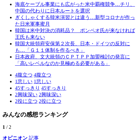
海底ケーブル事業にも広がった米中覇権競争…チリ、
中国の代わりに日本ルートを選択
ぎくしゃくする韓米演習とは違う…新型コロナが作っ
た日米軍事蜜月
韓国は米中対決の消耗品？ ポンペオ氏が来なければ
王氏も来ない
韓国大統領府安保第２次長、日本・ドイツの反対に
も…「Ｇ１１体制を作るべき」
日本政府、文大統領のＣＰＴＰＰ加盟検討の発言に
「高いレベルなのか見極める必要がある」
4
腹立つ
4
腹立つ
1
悲しい
1
悲しい
45
すっきり
45
すっきり
2
興味深い
2
興味深い
2
役に立つ
2
役に立つ
みんなの感想ランキング
1
/ 2
オピニオン
記事