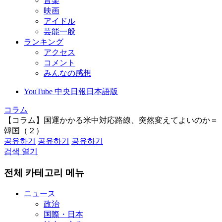
音楽
映画
アイドル
芸能一般
ランキング
アクセス
コメント
みんなの感想
YouTube 中央日報日本語版
コラム
【コラム】国運かかる米中対応路線、突然変えてよいのか＝
韓国（２）
공유하기
공유하기
공유하기
검색 열기
전체 카테고리 메뉴
ニュース
政治
国際・日本