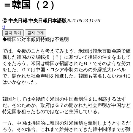
＝韓国（２）
ⓒ 中央日報/中央日報日本語版
2021.06.23 11:55
0
글자 작게
글자 크게
◆韓国の対米傾斜持続は不透明
では、今後のことを考えてみよう。米国は韓米首脳会談で確
保した韓国の立場転換（？）に基づいて後続の注文を出して
くるだろう。米国は韓国が招請されたＧ７でそのような努力
をした。Ｇ７は中国・ロシア牽制のための外縁拡大レベル
で、開かれた社会声明を推進した。韓国も署名しないわけに
はいかなかった。
韓国としては今後続く米国の中国牽制注文に困惑するはず
だ。そのためか、政府はＧ７の開かれた社会声明が中国など
特定国を狙ったものではないと主張している。
一方、中国は持続的に韓国の対米傾斜を牽制しようとするだ
ろう。その場合、これまで維持されてきた韓中関係までが難