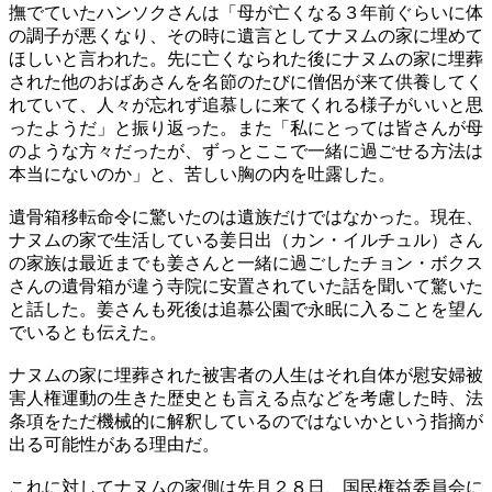
撫でていたハンソクさんは「母が亡くなる３年前ぐらいに体
の調子が悪くなり、その時に遺言としてナヌムの家に埋めて
ほしいと言われた。先に亡くなられた後にナヌムの家に埋葬
された他のおばあさんを名節のたびに僧侶が来て供養してく
れていて、人々が忘れず追慕しに来てくれる様子がいいと思
ったようだ」と振り返った。また「私にとっては皆さんが母
のような方々だったが、ずっとここで一緒に過ごせる方法は
本当にないのか」と、苦しい胸の内を吐露した。
遺骨箱移転命令に驚いたのは遺族だけではなかった。現在、
ナヌムの家で生活している姜日出（カン・イルチュル）さん
の家族は最近までも姜さんと一緒に過ごしたチョン・ボクス
さんの遺骨箱が違う寺院に安置されていた話を聞いて驚いた
と話した。姜さんも死後は追慕公園で永眠に入ることを望ん
でいるとも伝えた。
ナヌムの家に埋葬された被害者の人生はそれ自体が慰安婦被
害人権運動の生きた歴史とも言える点などを考慮した時、法
条項をただ機械的に解釈しているのではないかという指摘が
出る可能性がある理由だ。
これに対してナヌムの家側は先月２８日、国民権益委員会に