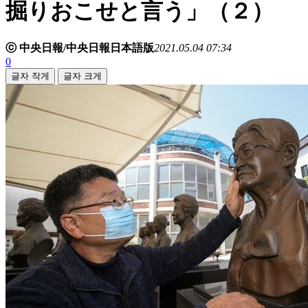
掘りおこせと言う」（２）
ⓒ 中央日報/中央日報日本語版
2021.05.04 07:34
0
글자 작게
글자 크게