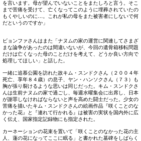
を言います。母が望んでいないことをまたしろと言う。そこ
まで苦痛を受けて、亡くなってこのように埋葬されていたの
もくやしいのに…。これが私の母をまた被害者にしないで何
だというのですか」
ビョンファさんはまた「ナヌムの家の運営に関連してさまざ
まな論争があったのは間違いないが、今回の遺骨箱移転問題
だけは亡くなった母のことだけを考えて、どうか良い方向で
処理してほしい」と話した。
一緒に追慕公園を訪れた故キム・スンドクさん（２００４年
死亡、享年８４歳）の息子、ヤン・ハンソクさん（７３）も
胸が張り裂けるような思いは同じだった。キム・スンドクさ
んは生前ナヌムの家で過ごし、毎週水曜集会に出席し、日本
が謝罪しなければならないと声を高めた闘士だった。少女の
苦痛を描いたキム・スンドクさんの絵画作品『咲くことのな
かった花』と『連れて行かれる』は被害の実状を国内外に広
く伝え、国家指定記録物にも指定された。
カーネーションの花束を置いて「咲くことのなかった花の主
人、蓮の花になってここに眠る」と書かれた墓碑をしばらく