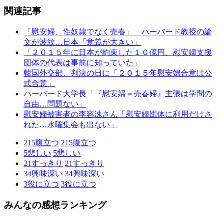
関連記事
「慰安婦、性奴隷でなく売春」 ハーバード教授の論
文が波紋…日本「意義が大きい」
「２０１５年に日本が約束した１０億円、慰安婦支援
団体の代表は事前に知っていた」
韓国外交部、判決の日に「２０１５年慰安婦合意は公
式合意」
ハーバード大学長「『慰安婦＝売春婦』主張は学問の
自由…問題ない」
慰安婦被害者の李容洙さん「慰安婦団体に利用だけさ
れた…水曜集会も出ない」
215
腹立つ
215
腹立つ
5
悲しい
5
悲しい
21
すっきり
21
すっきり
34
興味深い
34
興味深い
3
役に立つ
3
役に立つ
みんなの感想ランキング