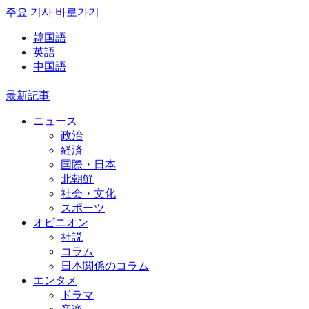
주요 기사 바로가기
韓国語
英語
中国語
最新記事
ニュース
政治
経済
国際・日本
北朝鮮
社会・文化
スポーツ
オピニオン
社説
コラム
日本関係のコラム
エンタメ
ドラマ