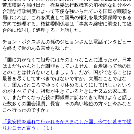
苦衷嘆願を届け出た。権益委は行政機関の消極的な処分や不
合理な行政制度によって不便を強いられている国民が嘆願を
届け出れば、これを調査して国民の権利を最大限保障できる
方向で処理する。権益委関係者は「事案を綿密に調査して総
合的に検討して処理する」と話した。
チョン・ボクスさんの孫のジヒョンさんは電話インタビュー
を終えて骨のある言葉を残した。
「国に力がなくて祖母にはそのようなことに遭ったが、日本
はまだちゃんとした謝罪もしていません。百歩譲って他の国
とのことは仕方ないとしましょう。だが、国ができることは
最善を尽くしてすべきではないですか。大層なことではな
く、望んだところでゆっくり休めるようにしてほしいという
のがすべてです。祖母が生きているときにナヌムの家に来
て、また亡くなった後に葬儀室に訪ねてきて助けようと話し
た数多くの国会議員、長官、その高い地位の方々は今みなど
こへ行ったのですか」
「慰安婦を連れて行かれるがままにした国、今では墓まで掘
りおこせと言う」（１）