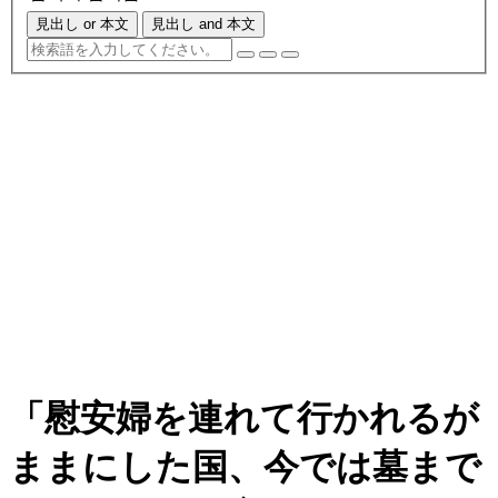
見出し or 本文
見出し and 本文
「慰安婦を連れて行かれるが
ままにした国、今では墓まで