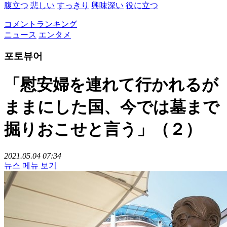
腹立つ
悲しい
すっきり
興味深い
役に立つ
コメントランキング
ニュース
エンタメ
포토뷰어
「慰安婦を連れて行かれるが
ままにした国、今では墓まで
掘りおこせと言う」（２）
2021.05.04 07:34
뉴스 메뉴 보기