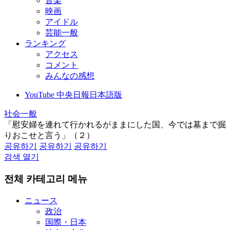
音楽
映画
アイドル
芸能一般
ランキング
アクセス
コメント
みんなの感想
YouTube 中央日報日本語版
社会一般
「慰安婦を連れて行かれるがままにした国、今では墓まで掘
りおこせと言う」（２）
공유하기
공유하기
공유하기
검색 열기
전체 카테고리 메뉴
ニュース
政治
国際・日本