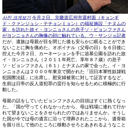
사진 크게보기
今月２日、京畿道広州市退村面（キョンギ
ド・クァンジュシ・テチョンミョン）の福祉施設「ナヌムの
家」を訪れた故イ・ヨンニョさんの息子ソ・ビョンファさん
がヨンニョさんの胸像の顔に触れている。ウ・サンジョ記者
だが、遺族は母親が目を閉じた後も安らかに眠ることができ
ないことに胸を痛めた。オボイナル（父母の日）を６日後に
控えた今月２日、カーネーションを手に追慕公園を訪れた故
イ・ヨンニョさん（２０１１年死亡、享年８７歳）の息子
ソ・ビョンファさん（６１）とナヌムの家で会った。イ・ヨ
ンニョさんは２０００年東京で開かれた「旧日本軍性奴隷戦
犯国際法廷」に出席し、慰安婦被害に対して証言するなど、
生前は日帝の反人道犯罪の蛮行を知らせるために積極的に行
動した。
母親の話をしていたビョンファさんの目頭はすぐに熱くなっ
た。「国が守ってくれなかったから、母は戦場に連れて行か
れて望まないことをさせられたのではありませんか。そうし
た国が今では母の遺言に沿って埋葬されたここから、遺骨箱
を掘り出して他のところに移動させろとあきれるようなこと