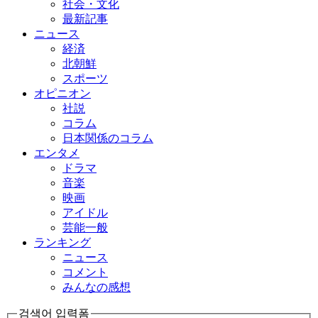
社会・文化
最新記事
ニュース
経済
北朝鮮
スポーツ
オピニオン
社説
コラム
日本関係のコラム
エンタメ
ドラマ
音楽
映画
アイドル
芸能一般
ランキング
ニュース
コメント
みんなの感想
검색어 입력폼