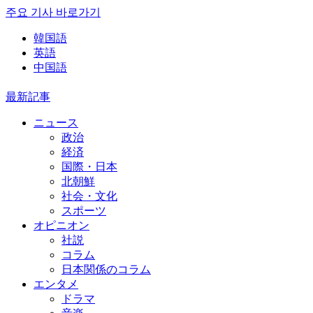
주요 기사 바로가기
韓国語
英語
中国語
最新記事
ニュース
政治
経済
国際・日本
北朝鮮
社会・文化
スポーツ
オピニオン
社説
コラム
日本関係のコラム
エンタメ
ドラマ