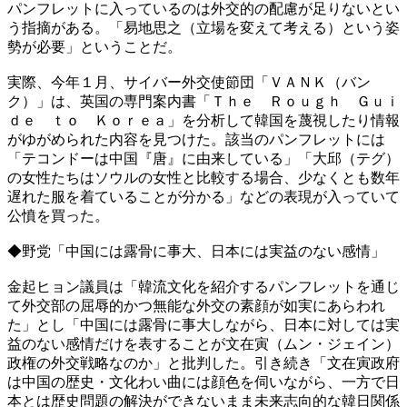
パンフレットに入っているのは外交的の配慮が足りないとい
う指摘がある。「易地思之（立場を変えて考える）という姿
勢が必要」ということだ。
実際、今年１月、サイバー外交使節団「ＶＡＮＫ（バン
ク）」は、英国の専門案内書「Ｔｈｅ Ｒｏｕｇｈ Ｇｕｉ
ｄｅ ｔｏ Ｋｏｒｅａ」を分析して韓国を蔑視したり情報
がゆがめられた内容を見つけた。該当のパンフレットには
「テコンドーは中国『唐』に由来している」「大邱（テグ）
の女性たちはソウルの女性と比較する場合、少なくとも数年
遅れた服を着ていることが分かる」などの表現が入っていて
公憤を買った。
◆野党「中国には露骨に事大、日本には実益のない感情」
金起ヒョン議員は「韓流文化を紹介するパンフレットを通じ
て外交部の屈辱的かつ無能な外交の素顔が如実にあらわれ
た」とし「中国には露骨に事大しながら、日本に対しては実
益のない感情だけを表することが文在寅（ムン・ジェイン）
政権の外交戦略なのか」と批判した。引き続き「文在寅政府
は中国の歴史・文化わい曲には顔色を伺いながら、一方で日
本とは歴史問題の解決ができないまま未来志向的な韓日関係