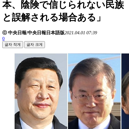
本、陰険で信じられない民族
と誤解される場合ある」
ⓒ 中央日報/中央日報日本語版
2021.04.01 07:39
0
글자 작게
글자 크게