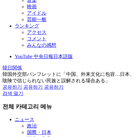
音楽
映画
アイドル
芸能一般
ランキング
アクセス
コメント
みんなの感想
YouTube 中央日報日本語版
韓日関係
韓国外交部パンフレットに「中国、外来文化に包容…日本、
陰険で信じられない民族と誤解される場合ある」
공유하기
공유하기
공유하기
검색 열기
전체 카테고리 메뉴
ニュース
政治
国際・日本