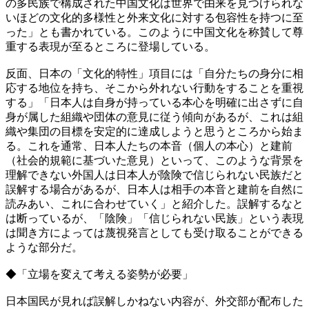
の多民族で構成された中国文化は世界で由来を見つけられな
いほどの文化的多様性と外来文化に対する包容性を持つに至
った」とも書かれている。このように中国文化を称賛して尊
重する表現が至るところに登場している。
反面、日本の「文化的特性」項目には「自分たちの身分に相
応する地位を持ち、そこから外れない行動をすることを重視
する」「日本人は自身が持っている本心を明確に出さずに自
身が属した組織や団体の意見に従う傾向があるが、これは組
織や集団の目標を安定的に達成しようと思うところから始ま
る。これを通常、日本人たちの本音（個人の本心）と建前
（社会的規範に基づいた意見）といって、このような背景を
理解できない外国人は日本人が陰険で信じられない民族だと
誤解する場合があるが、日本人は相手の本音と建前を自然に
読みあい、これに合わせていく」と紹介した。誤解するなと
は断っているが、「陰険」「信じられない民族」という表現
は聞き方によっては蔑視発言としても受け取ることができる
ような部分だ。
◆「立場を変えて考える姿勢が必要」
日本国民が見れば誤解しかねない内容が、外交部が配布した