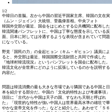
1/2
中韓日の首脳。左から中国の習近平国家主席、韓国の文在寅
（ムン・ジェイン）大統領、菅義偉首相。中央フォト
韓国外交部が最近、国会をはじめとする公共機関に配布した
韓流関連パンフレットに、中国は丁寧な態度を示している反
面、日本に対しては冷遇するような表現が含まれていて問題
になっている。
野党「国民の力」の金起ヒョン（キム・ギヒョン）議員によ
ると、外交部は最近、韓国国際交流財団と共同で作成した
『地球村韓流現況』というパンフレットを国会に配布した。
韓流文化が全世界にどのように拡張しているのかを説明する
内容だ。
問題は韓流消費の最も大きな市場であり隣国である中国と日
本を紹介する部分だ。中国の「文化的特性および考慮事項」
項目に「古代から中国は天子の国、すなわち天朝と呼ばれ
た」「現世的な特性が強い中国人は世界最高水準の雄壮で華
やかな皇帝文化を作った」などと紹介した。あわせて「５６