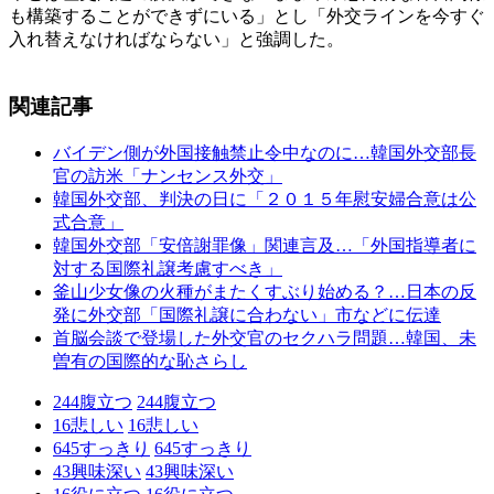
も構築することができずにいる」とし「外交ラインを今すぐ
入れ替えなければならない」と強調した。
関連記事
バイデン側が外国接触禁止令中なのに…韓国外交部長
官の訪米「ナンセンス外交」
韓国外交部、判決の日に「２０１５年慰安婦合意は公
式合意」
韓国外交部「安倍謝罪像」関連言及…「外国指導者に
対する国際礼譲考慮すべき」
釜山少女像の火種がまたくすぶり始める？…日本の反
発に外交部「国際礼譲に合わない」市などに伝達
首脳会談で登場した外交官のセクハラ問題…韓国、未
曽有の国際的な恥さらし
244
腹立つ
244
腹立つ
16
悲しい
16
悲しい
645
すっきり
645
すっきり
43
興味深い
43
興味深い