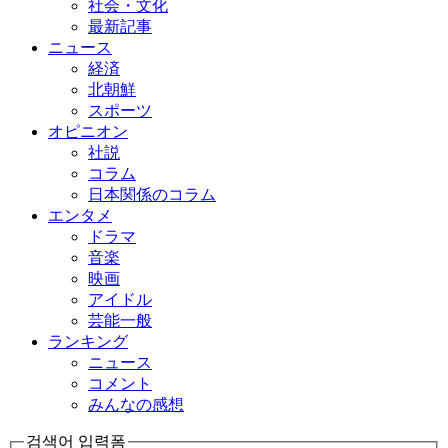
社会・文化
最新記事
ニュース
経済
北朝鮮
スポーツ
オピニオン
社説
コラム
日本関係のコラム
エンタメ
ドラマ
音楽
映画
アイドル
芸能一般
ランキング
ニュース
コメント
みんなの感想
검색어 입력폼