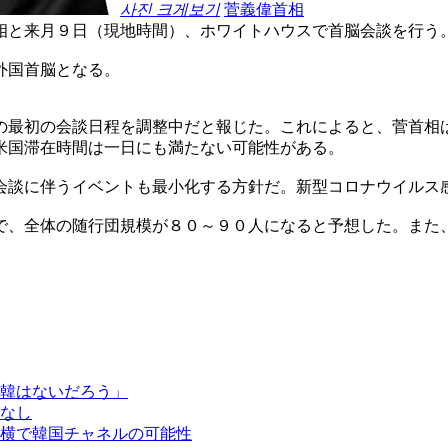
사진 크게보기
菅義偉首相
相と来月９日（現地時間）、ホワイトハウスで首脳会談を行う
外国首脳となる。
の最初の会談日程を調整中だと報じた。これによると、菅首相
米国滞在時間は一日にも満たない可能性がある。
会談に伴うイベントも最小化する方針だ。新型コロナウイルス
で、全体の随行団規模が８０～９０人になると予想した。また
韓はないだろう」
なし
横で韓国チャネルの可能性