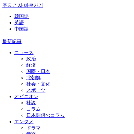
주요 기사 바로가기
韓国語
英語
中国語
最新記事
ニュース
政治
経済
国際・日本
北朝鮮
社会・文化
スポーツ
オピニオン
社説
コラム
日本関係のコラム
エンタメ
ドラマ