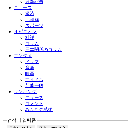
最新記事
ニュース
経済
北朝鮮
スポーツ
オピニオン
社説
コラム
日本関係のコラム
エンタメ
ドラマ
音楽
映画
アイドル
芸能一般
ランキング
ニュース
コメント
みんなの感想
검색어 입력폼