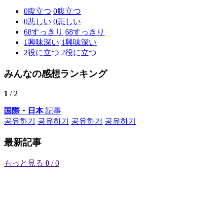
0
腹立つ
0
腹立つ
0
悲しい
0
悲しい
68
すっきり
68
すっきり
1
興味深い
1
興味深い
2
役に立つ
2
役に立つ
みんなの感想ランキング
1
/ 2
国際・日本
記事
공유하기
공유하기
공유하기
공유하기
最新記事
もっと見る
0
/ 0