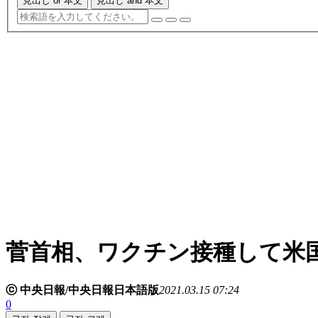
見出し or 本文
見出し and 本文
菅首相、ワクチン接種して米
ⓒ 中央日報/中央日報日本語版
2021.03.15 07:24
0