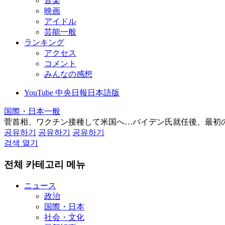
音楽
映画
アイドル
芸能一般
ランキング
アクセス
コメント
みんなの感想
YouTube 中央日報日本語版
国際・日本一般
菅首相、ワクチン接種して米国へ…バイデン氏就任後、最初
공유하기
공유하기
공유하기
검색 열기
전체 카테고리 메뉴
ニュース
政治
国際・日本
社会・文化