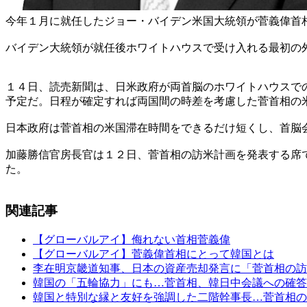
今年１月に就任したジョー・バイデン米国大統領が菅義偉首
バイデン大統領が就任後ホワイトハウスで受け入れる最初の
１４日、読売新聞は、日米政府が両首脳のホワイトハウスで
予定だ。日程が確定すれば両国間の時差を考慮した菅首相の
日本政府は菅首相の米国滞在時間をできるだけ短くし、首脳
加藤勝信官房長官は１２日、菅首相の訪米計画を発表する席
た。
関連記事
【グローバルアイ】侮れない首相菅義偉
【グローバルアイ】菅義偉首相にとって韓国とは
李在明京畿道知事、日本の資産売却発言に「菅首相の訪
韓国の「五輪協力」にも…菅首相、韓日中会議への確答
韓国と特別な縁と友好を強調した二階幹事長…菅首相の