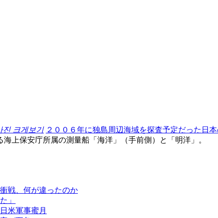
사진 크게보기
２００６年に独島周辺海域を探査予定だった日本
る海上保安庁所属の測量船「海洋」（手前側）と「明洋」。
衝戦、何が違ったのか
た」
日米軍事蜜月