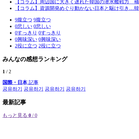
【コラム】周辺国に大きく遅れた韓国の潜水艦戦力 補
【コラム】資源開発めぐり動かない日本と駆け引き…韓
9
腹立つ
9
腹立つ
0
悲しい
0
悲しい
0
すっきり
0
すっきり
0
興味深い
0
興味深い
2
役に立つ
2
役に立つ
みんなの感想ランキング
1
/ 2
国際・日本
記事
공유하기
공유하기
공유하기
공유하기
最新記事
もっと見る
0
/ 0