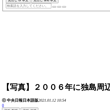
見出し or 本文
見出し and 本文
【写真】２００６年に独島周
ⓒ 中央日報日本語版
2021.01.12 10:54
0