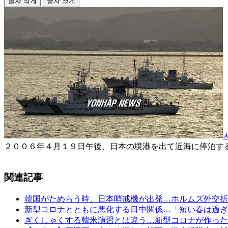
글자 작게
글자 크게
２００６年４月１９日午後、日本の境港を出て近海に停泊す
関連記事
韓国がためらう時、日本哨戒機が出発…ホルムズ外交折
新型コロナとともに悪化する日中関係…「短い春は過ぎ
ぎくしゃくする韓米演習とは違う…新型コロナが作った