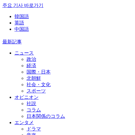
주요 기사 바로가기
韓国語
英語
中国語
最新記事
ニュース
政治
経済
国際・日本
北朝鮮
社会・文化
スポーツ
オピニオン
社説
コラム
日本関係のコラム
エンタメ
ドラマ