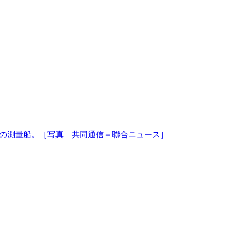
の測量船。［写真 共同通信＝聯合ニュース］