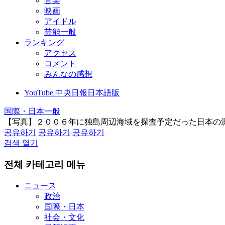
音楽
映画
アイドル
芸能一般
ランキング
アクセス
コメント
みんなの感想
YouTube 中央日報日本語版
国際・日本一般
【写真】２００６年に独島周辺海域を探査予定だった日本の
공유하기
공유하기
공유하기
검색 열기
전체 카테고리 메뉴
ニュース
政治
国際・日本
社会・文化