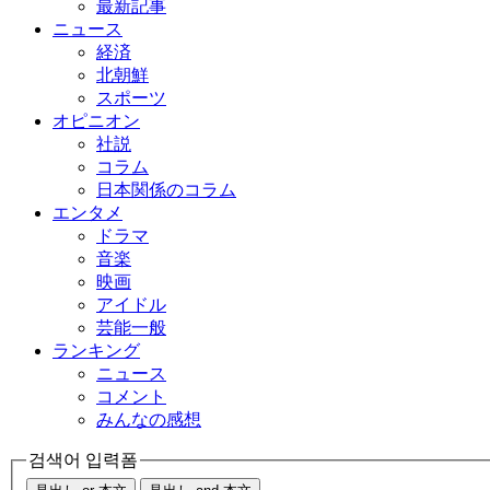
最新記事
ニュース
経済
北朝鮮
スポーツ
オピニオン
社説
コラム
日本関係のコラム
エンタメ
ドラマ
音楽
映画
アイドル
芸能一般
ランキング
ニュース
コメント
みんなの感想
검색어 입력폼