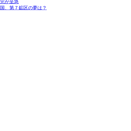
完が至急
国、第７鉱区の夢は？