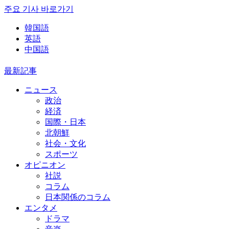
주요 기사 바로가기
韓国語
英語
中国語
最新記事
ニュース
政治
経済
国際・日本
北朝鮮
社会・文化
スポーツ
オピニオン
社説
コラム
日本関係のコラム
エンタメ
ドラマ