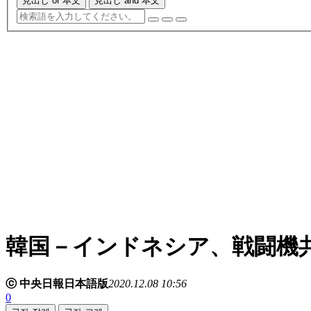
見出し or 本文
見出し and 本文
韓国－インドネシア、戦闘機
ⓒ 中央日報日本語版
2020.12.08 10:56
0