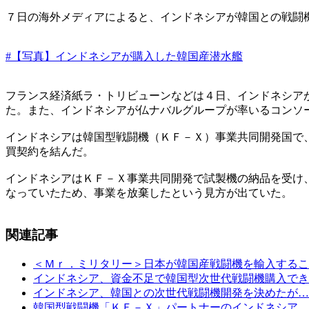
７日の海外メディアによると、インドネシアが韓国との戦闘
#【写真】インドネシアが購入した韓国産潜水艦
フランス経済紙ラ・トリビューンなどは４日、インドネシア
た。また、インドネシアが仏ナバルグループが率いるコンソ
インドネシアは韓国型戦闘機（ＫＦ－Ｘ）事業共同開発国で
買契約を結んだ。
インドネシアはＫＦ－Ｘ事業共同開発で試製機の納品を受け
なっていたため、事業を放棄したという見方が出ていた。
関連記事
＜Ｍｒ．ミリタリー＞日本が韓国産戦闘機を輸入するこ
インドネシア、資金不足で韓国型次世代戦闘機購入でき
インドネシア、韓国との次世代戦闘機開発を決めたが…
韓国型戦闘機「ＫＦ－Ｘ」パートナーのインドネシア、