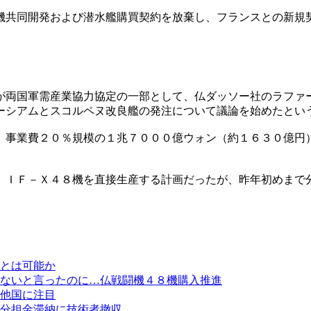
機共同開発および潜水艦購買契約を放棄し、フランスとの新規
が両国軍需産業協力協定の一部として、仏ダッソー社のラファ
ーシアムとスコルペヌ改良艦の発注について議論を始めたとい
、事業費２０％規模の１兆７０００億ウォン（約１６３０億円
、ＩＦ－Ｘ４８機を直接生産する計画だったが、昨年初めまで
とは可能か
ないと言ったのに…仏戦闘機４８機購入推進
他国に注目
分担金滞納に技術者撤収