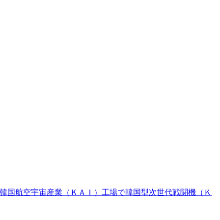
韓国航空宇宙産業（ＫＡＩ）工場で韓国型次世代戦闘機（Ｋ