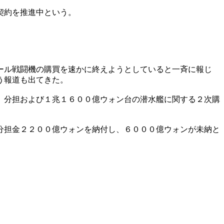
契約を推進中という。
ール戦闘機の購買を速かに終えようとしていると一斉に報じ
う報道も出てきた。
）分担および１兆１６００億ウォン台の潜水艦に関する２次購
分担金２２００億ウォンを納付し、６０００億ウォンが未納と