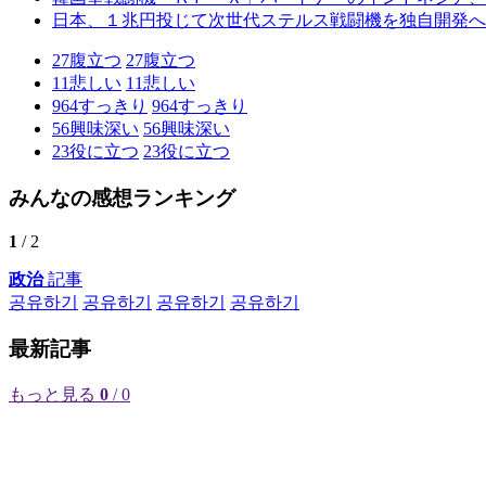
日本、１兆円投じて次世代ステルス戦闘機を独自開発へ
27
腹立つ
27
腹立つ
11
悲しい
11
悲しい
964
すっきり
964
すっきり
56
興味深い
56
興味深い
23
役に立つ
23
役に立つ
みんなの感想ランキング
1
/ 2
政治
記事
공유하기
공유하기
공유하기
공유하기
最新記事
もっと見る
0
/ 0