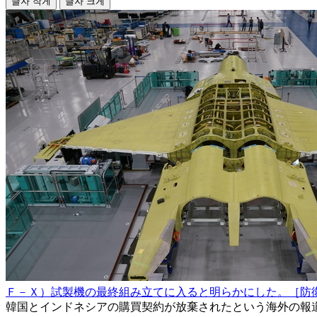
글자 작게
글자 크게
Ｆ－Ｘ）試製機の最終組み立てに入ると明らかにした。［防
韓国とインドネシアの購買契約が放棄されたという海外の報