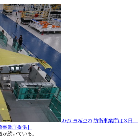
사진 크게보기
防衛事業庁は３日、
衛事業庁提供］
道が続いている。