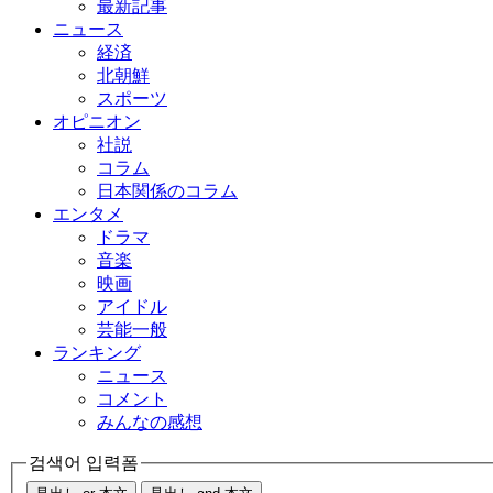
最新記事
ニュース
経済
北朝鮮
スポーツ
オピニオン
社説
コラム
日本関係のコラム
エンタメ
ドラマ
音楽
映画
アイドル
芸能一般
ランキング
ニュース
コメント
みんなの感想
검색어 입력폼