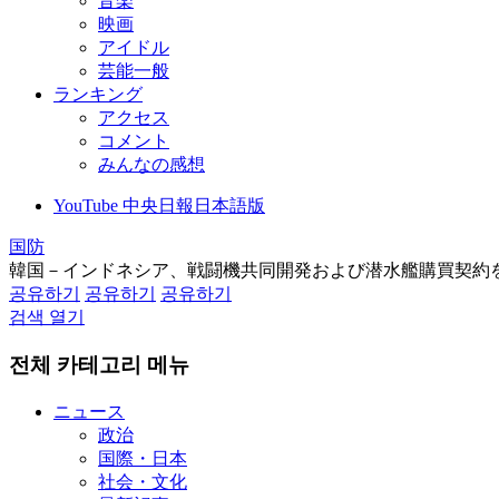
音楽
映画
アイドル
芸能一般
ランキング
アクセス
コメント
みんなの感想
YouTube 中央日報日本語版
国防
韓国－インドネシア、戦闘機共同開発および潜水艦購買契約
공유하기
공유하기
공유하기
검색 열기
전체 카테고리 메뉴
ニュース
政治
国際・日本
社会・文化