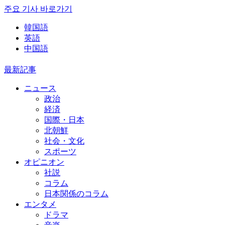
주요 기사 바로가기
韓国語
英語
中国語
最新記事
ニュース
政治
経済
国際・日本
北朝鮮
社会・文化
スポーツ
オピニオン
社説
コラム
日本関係のコラム
エンタメ
ドラマ