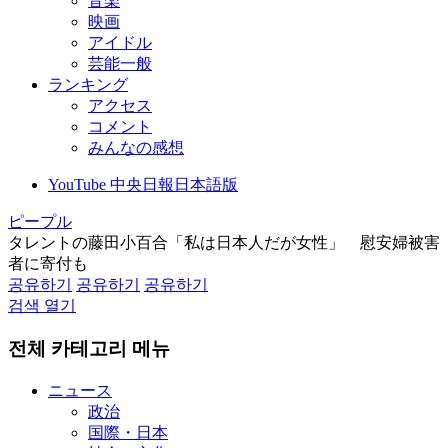
音楽
映画
アイドル
芸能一般
ランキング
アクセス
コメント
みんなの感想
YouTube 中央日報日本語版
ピープル
タレントの藤田小百合「私は日本人だが女性」 慰安婦被害
者に寄付も
공유하기
공유하기
공유하기
검색 열기
전체 카테고리 메뉴
ニュース
政治
国際・日本