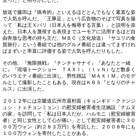
至った」と明らかにした。
放送で藤田は『猟奇的』といえるほどとんでもなく素直な姿
で人気を呼んだ。「王豚足」という広告物のそばで写真を撮
って「私は王Ｘバリ（日本人を侮辱する言葉）」と説明を添
えた。日本人を蔑視する表現までユーモアに活用するほど自
由奔放な思考の持ち主だ。ＭＢＣ（文化放送）『サユリの食
貧旅行』という番組では他のグルメ番組とは違ってまずけれ
ばまずいと率直に評価する姿で人気を呼んだりもした。
その他、『無限挑戦』『チンチャサナイ』『あなたと一緒
に』『現場トークショー ＴＡＸＩ』（ｔｖＮ）など数多く
のバラエティ番組に出演し、男性雑誌「ＭＡＸＩＭ」のモデ
ルとして撮影したこともある。現在はＫＢＳ『となりのチャ
ルス』に出演した。
２０１２年には京畿道広州市退村面（キョンギド・クァンジ
ュシ・トェチョンミョン）の慰安婦被害者生活施設「ナムヌ
の家」を訪問して「私は日本人だが、ハルモニ（慰安婦被害
者）と同じ女性として心が痛い」として慰安婦被害者に３０
００万ウォン（約２８３万円）を寄託した。２００８年にも
１００万ウォンを寄付したことがある。