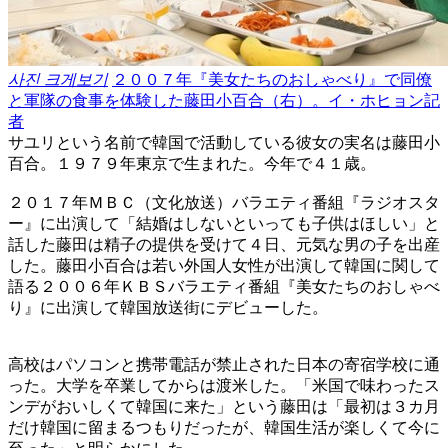
사진 크게보기
２００７年『美女たちのおしゃべり』で同僚
と軍隊の食事を体験した藤田小百合（右）。イ・ホヒョン記
者
サユリという名前で韓国で活動している彼女の実名は藤田小
百合。１９７９年東京で生まれた。今年で４１歳。
２０１７年ＭＢＣ（文化放送）バラエティ番組『ラジオスタ
ー』に出演して「結婚はしないといっても子供はほしい」と
話した藤田は精子の提供を受けて４日、元気な男の子を出産
した。藤田小百合は若い外国人女性が出演して韓国に関して
語る２００６年ＫＢＳバラエティ番組『美女たちのおしゃべ
り』に出演して韓国放送街にデビューした。
高校はパソコンと携帯電話が禁止された日本の寄宿学校に通
った。大学を卒業してからは渡米した。「米国で味わったス
ンデがおいしくて韓国に来た」という藤田は「最初は３カ月
だけ韓国に留まるつもりだったが、韓国生活が楽しくて今に