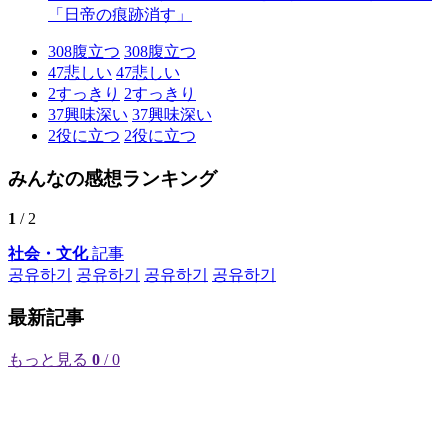
「日帝の痕跡消す」
308
腹立つ
308
腹立つ
47
悲しい
47
悲しい
2
すっきり
2
すっきり
37
興味深い
37
興味深い
2
役に立つ
2
役に立つ
みんなの感想ランキング
1
/ 2
社会・文化
記事
공유하기
공유하기
공유하기
공유하기
最新記事
もっと見る
0
/ 0