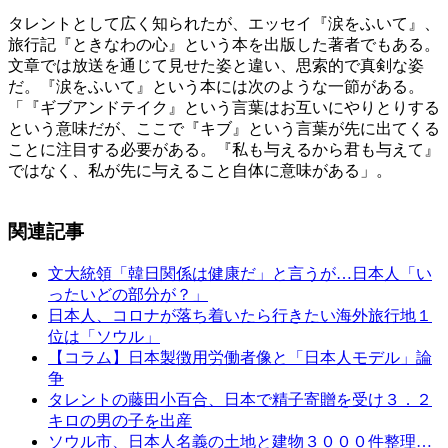
タレントとして広く知られたが、エッセイ『涙をふいて』、
旅行記『ときなわの心』という本を出版した著者でもある。
文章では放送を通じて見せた姿と違い、思索的で真剣な姿
だ。『涙をふいて』という本には次のような一節がある。
「『ギブアンドテイク』という言葉はお互いにやりとりする
という意味だが、ここで『キブ』という言葉が先に出てくる
ことに注目する必要がある。『私も与えるから君も与えて』
ではなく、私が先に与えること自体に意味がある」。
関連記事
文大統領「韓日関係は健康だ」と言うが…日本人「い
ったいどの部分が？」
日本人、コロナが落ち着いたら行きたい海外旅行地１
位は「ソウル」
【コラム】日本製徴用労働者像と「日本人モデル」論
争
タレントの藤田小百合、日本で精子寄贈を受け３．２
キロの男の子を出産
ソウル市、日本人名義の土地と建物３０００件整理…