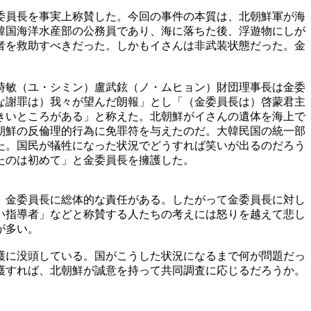
委員長を事実上称賛した。今回の事件の本質は、北朝鮮軍が海
韓国海洋水産部の公務員であり、海に落ちた後、浮遊物にしが
者を救助すべきだった。しかもイさんは非武装状態だった。金
時敏（ユ・シミン）盧武鉉（ノ・ムヒョン）財団理事長は金委
な謝罪は）我々が望んだ朗報」とし「（金委員長は）啓蒙君主
きいところがある」と称えた。北朝鮮がイさんの遺体を海上で
朝鮮の反倫理的行為に免罪符を与えたのだ。大韓民国の統一部
た。国民が犠牲になった状況でどうすれば笑いが出るのだろう
たのは初めて」と金委員長を擁護した。
、金委員長に総体的な責任がある。したがって金委員長に対し
い指導者」などと称賛する人たちの考えには怒りを越えて悲し
が多い。
護に没頭している。国がこうした状況になるまで何が問題だっ
護すれば、北朝鮮が誠意を持って共同調査に応じるだろうか。