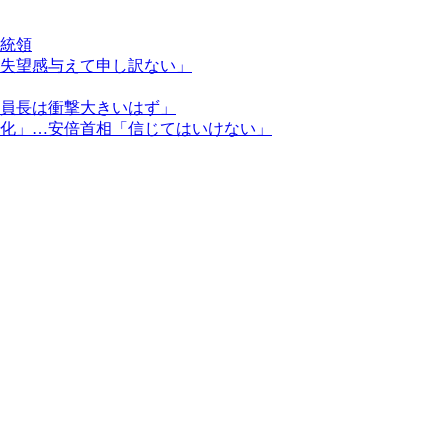
統領
失望感与えて申し訳ない」
員長は衝撃大きいはず」
化」…安倍首相「信じてはいけない」