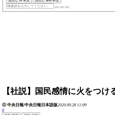
見出し or 本文
見出し and 本文
【社説】国民感情に火をつけ
ⓒ 中央日報/中央日報日本語版
2020.09.28 11:09
0