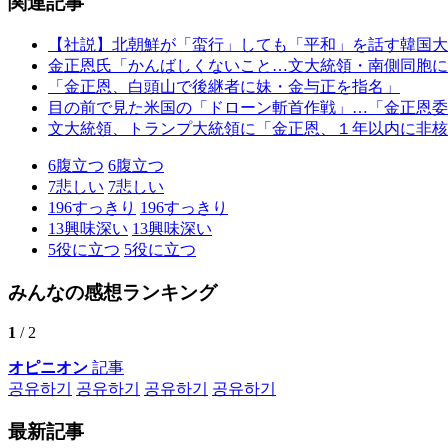
関連記事
【社説】北朝鮮が「蛮行」しても「平和」を話す韓国大
金正恩氏「かんばしくないこと…文大統領・南側同胞に
「金正恩、白頭山で後継者に妹・金与正を指名」
目の前で見た米国の「ドローン斬首作戦」…「金正恩委
文大統領、トランプ大統領に「金正恩、１年以内に非核
6
腹立つ
6
腹立つ
7
悲しい
7
悲しい
196
すっきり
196
すっきり
13
興味深い
13
興味深い
5
役に立つ
5
役に立つ
みんなの感想ランキング
1
/ 2
オピニオン
記事
공유하기
공유하기
공유하기
공유하기
最新記事