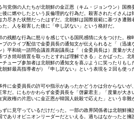
る与党側の人たちが北朝鮮の金正恩（キム・ジョンウン）国務
た後に燃やしたという反倫理的な行為だ。殺害されたイさんは
は力尽きた状態だったはずだ。北朝鮮は国際規範に基づき遭難
った。人を殺害した後に「申し訳ない」という格好だ。
鮮の残酷な行為に怒りを感じている国民感情に火をつけた。柳
ーブのライブ配信で金委員長の通知文が伝えられると「（迅速
ン）平和統一諮問会議首席副議長は「（金委員長は）度量が大
基づき焼却措置を取ったとすれば理解できる」とかばった。北
ーチューブ参加者は北朝鮮の通知文を喜ぶように笑ったりもし
北朝鮮最高指導者が）『申し訳ない』という表現を２回も使っ
事件に金委員長の許可や指示があったかどうかは分からないが
正常だ。にもかかわらず金委員長を「啓蒙君主」「度量が大き
在寅政権の片思いに金正恩が韓国人銃殺で応えた」という非難
らずに見守っているだけだった。一部の政界関係者は北朝鮮擁
国でありオピニオンリーダーだといえる。過ちはなかったと擁