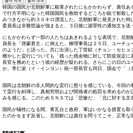
글자 작게
글자 크게
韓国の国民が北朝鮮軍に殺害されたにもかかわらず、責任あ
で行方不明になった韓国国民を救助するどころか銃で射殺し
みつきながら約３０キロ漂流した。北朝鮮軍に発見された時
委員長は非難世論が強まると、３日後に謝罪性の通知文を送
にもかかわらず一部の人たちはあきれるような表現で、北朝
員長を「啓蒙君主」に例えた。柳理事長は２５日、ユーチュ
のようだ」と語った。共に出演した丁世鉉（チョン・セヒョ
燃やした蛮行についても「残った残余物に対して防疫規定に
長官を務めたという彼の経歴が疑われる。さらにこの日のユ
か。李仁栄（イ・インヨン）統一部長官も同日、国会で「（
国民は北朝鮮の非人間的な蛮行に怒りを感じている。今回の
て蛮行を糾弾し、真相究明および関係者の処罰を求めるのが
みを感じる。このためＳＮＳでは「悲惨だ」「北に対する文
国民が犠牲になる間、青瓦台と政府、軍はいかなる措置も取
たのかをまず反省し、北朝鮮には責任を問うてこそ、正常な