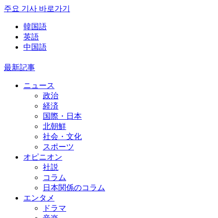
주요 기사 바로가기
韓国語
英語
中国語
最新記事
ニュース
政治
経済
国際・日本
北朝鮮
社会・文化
スポーツ
オピニオン
社説
コラム
日本関係のコラム
エンタメ
ドラマ