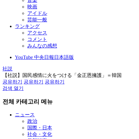
音楽
映画
アイドル
芸能一般
ランキング
アクセス
コメント
みんなの感想
YouTube 中央日報日本語版
社説
【社説】国民感情に火をつける「金正恩擁護」＝韓国
공유하기
공유하기
공유하기
검색 열기
전체 카테고리 메뉴
ニュース
政治
国際・日本
社会・文化