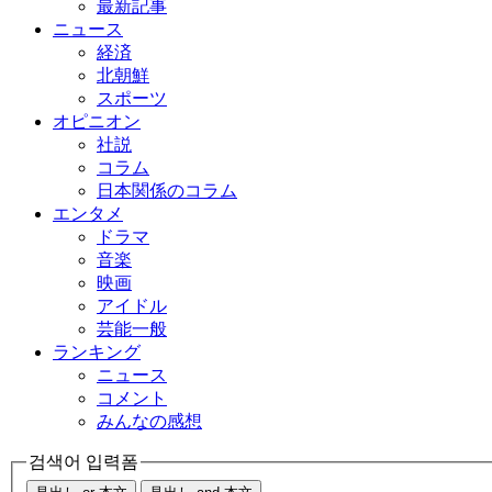
最新記事
ニュース
経済
北朝鮮
スポーツ
オピニオン
社説
コラム
日本関係のコラム
エンタメ
ドラマ
音楽
映画
アイドル
芸能一般
ランキング
ニュース
コメント
みんなの感想
검색어 입력폼