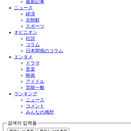
最新記事
ニュース
経済
北朝鮮
スポーツ
オピニオン
社説
コラム
日本関係のコラム
エンタメ
ドラマ
音楽
映画
アイドル
芸能一般
ランキング
ニュース
コメント
みんなの感想
검색어 입력폼