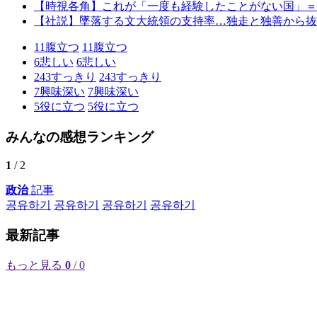
【時視各角】これが「一度も経験したことがない国」＝
【社説】墜落する文大統領の支持率…独走と独善から抜
11
腹立つ
11
腹立つ
6
悲しい
6
悲しい
243
すっきり
243
すっきり
7
興味深い
7
興味深い
5
役に立つ
5
役に立つ
みんなの感想ランキング
1
/ 2
政治
記事
공유하기
공유하기
공유하기
공유하기
最新記事
もっと見る
0
/ 0