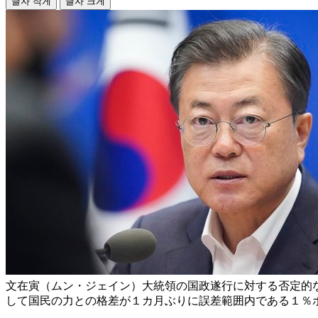
글자 작게
글자 크게
文在寅（ムン・ジェイン）大統領の国政遂行に対する否定的
して国民の力との格差が１カ月ぶりに誤差範囲内である１％