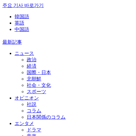
주요 기사 바로가기
韓国語
英語
中国語
最新記事
ニュース
政治
経済
国際・日本
北朝鮮
社会・文化
スポーツ
オピニオン
社説
コラム
日本関係のコラム
エンタメ
ドラマ