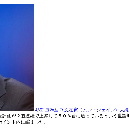
사진 크게보기
文在寅（ムン・ジェイン）大統
な評価が２週連続で上昇して５０％台に迫っているという世論
ポイント内に縮まった。