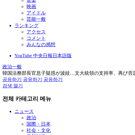
音楽
映画
アイドル
芸能一般
ランキング
アクセス
コメント
みんなの感想
YouTube 中央日報日本語版
政治一般
韓国法務部長官息子疑惑が波紋…文大統領の支持率、再び否
공유하기
공유하기
공유하기
검색 열기
전체 카테고리 메뉴
ニュース
政治
国際・日本
社会・文化