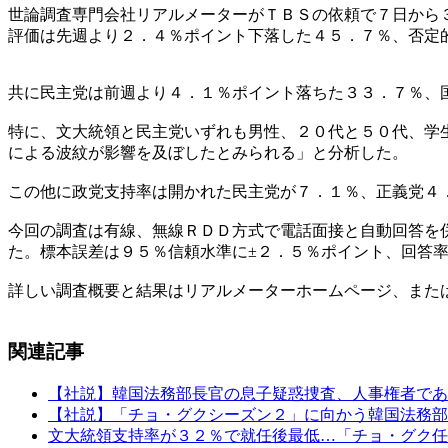
世論調査専門会社リアルメーターがＴＢＳの依頼で７日から
評価は先週より２．４％ポイント下落した４５．７％、否定
共に民主党は前週より４．１％ポイント落ちた３３．７％、
特に、文大統領と民主党いずれも男性、２０代と５０代、学
による波紋が影響を及ぼしたとみられる」と分析した。
この他に政党支持率は開かれた民主党が７．１％、正義党４
今回の調査は有線、無線ＲＤＤ方式で電話面接と自動回答を
た。標本誤差は９５％信頼水準に±２．５％ポイント、回答
詳しい調査概要と結果はリアルメーターホームページ、また
関連記事
【社説】韓国法務部長官の息子疑惑捜査、人事権者であ
【社説】「チョ・グクシーズン２」に向かう韓国法務部
文大統領支持率が３２％で就任後最低…「チョ・グク任