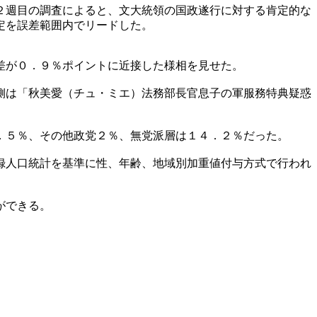
２週目の調査によると、文大統領の国政遂行に対する肯定的な
定を誤差範囲内でリードした。
差が０．９％ポイントに近接した様相を見せた。
側は「秋美愛（チュ・ミエ）法務部長官息子の軍服務特典疑惑
．５％、その他政党２％、無党派層は１４．２％だった。
録人口統計を基準に性、年齢、地域別加重値付与方式で行われ
ができる。