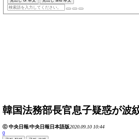
見出し or 本文
見出し and 本文
韓国法務部長官息子疑惑が波
ⓒ 中央日報/中央日報日本語版
2020.09.10 10:44
0