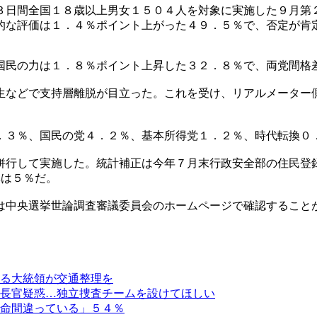
３日間全国１８歳以上男女１５０４人を対象に実施した９月第
的な評価は１．４％ポイント上がった４９．５％で、否定が肯
国民の力は１．８％ポイント上昇した３２．８％で、両党間格
生などで支持層離脱が目立った。これを受け、リアルメーター
．３％、国民の党４．２％、基本所得党１．２％、時代転換０
併行して実施した。統計補正は今年７月末行政安全部の住民登
率は５％だ。
は中央選挙世論調査審議委員会のホームページで確認すること
る大統領が交通整理を
長官疑惑…独立捜査チームを設けてほしい
命間違っている」５４％