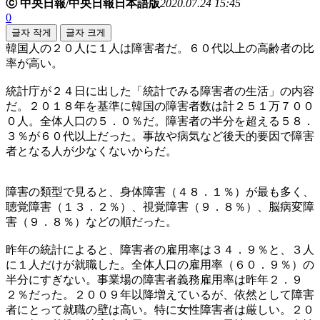
ⓒ 中央日報/中央日報日本語版
2020.07.24 15:45
0
글자 작게
글자 크게
韓国人の２０人に１人は障害者だ。６０代以上の高齢者の比
率が高い。
統計庁が２４日に出した「統計でみる障害者の生活」の内容
だ。２０１８年を基準に韓国の障害者数は計２５１万７００
０人。全体人口の５．０％だ。障害者の半分を超える５８．
３％が６０代以上だった。事故や病気など後天的要因で障害
者となる人が少なくないからだ。
障害の類型で見ると、身体障害（４８．１％）が最も多く、
聴覚障害（１３．２％）、視覚障害（９．８％）、脳病変障
害（９．８％）などの順だった。
昨年の統計によると、障害者の雇用率は３４．９％と、３人
に１人だけが就職した。全体人口の雇用率（６０．９％）の
半分にすぎない。事業場の障害者義務雇用率は昨年２．９
２％だった。２００９年以降増えているが、依然として障害
者にとって就職の壁は高い。特に女性障害者は厳しい。２０