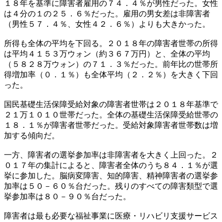
１８年を基準に障害者雇用の７４．４％が男性だった。女性
は４分の１の２５．６％だった。雇用の男女差は非障害者
（男性５７．４％、女性４２．６％）よりも大きかった。
所得も全体の平均を下回る。２０１８年の障害者世帯の所得
は平均４１５３万ウォン（約３６７万円）と、全体の平均
（５８２８万ウォン）の７１．３％だった。前年比の世帯所
得増加率（０．１％）も全体平均（２．２％）を大きく下回
った。
国民基礎生活保障受給対象の障害者世帯は２０１８年基準で
２１万１０１０世帯だった。全体の基礎生活保障受給世帯の
１８．１％が障害者世帯だった。受給対象障害者世帯数は増
加する傾向だ。
一方、障害者の選挙参加率は非障害者を大きく上回った。２
０１７年の集計によると、障害者全体のうち８４．１％が選
挙に参加した。脳病変障害、知的障害、精神障害者の選挙参
加率は５０－６０％台だった。残りのすべての障害類型で選
挙参加率は８０－９０％台だった。
障害者は最も必要な福祉事業に医療・リハビリ支援サービス