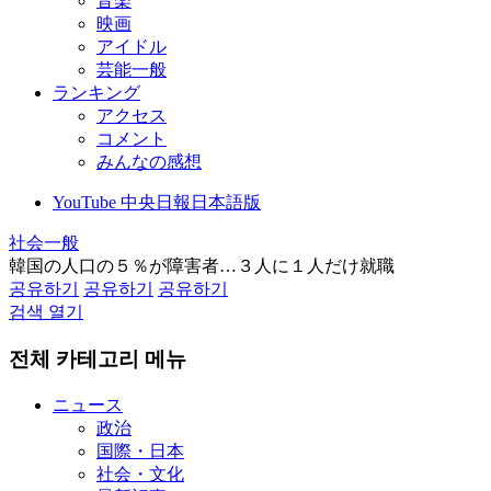
音楽
映画
アイドル
芸能一般
ランキング
アクセス
コメント
みんなの感想
YouTube 中央日報日本語版
社会一般
韓国の人口の５％が障害者…３人に１人だけ就職
공유하기
공유하기
공유하기
검색 열기
전체 카테고리 메뉴
ニュース
政治
国際・日本
社会・文化