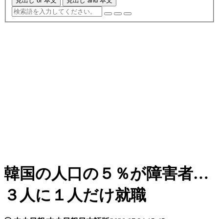
見出し or 本文
見出し and 本文
韓国の人口の５％が障害者…
３人に１人だけ就職