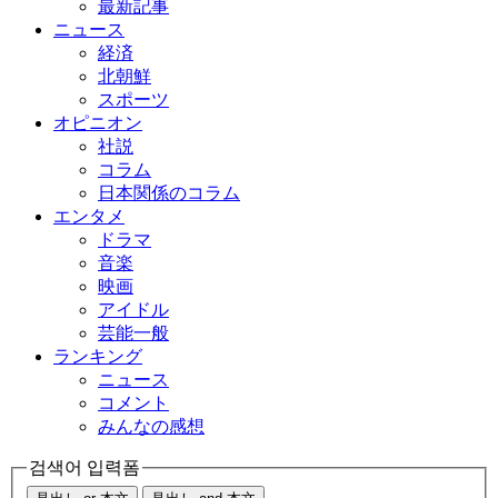
最新記事
ニュース
経済
北朝鮮
スポーツ
オピニオン
社説
コラム
日本関係のコラム
エンタメ
ドラマ
音楽
映画
アイドル
芸能一般
ランキング
ニュース
コメント
みんなの感想
검색어 입력폼