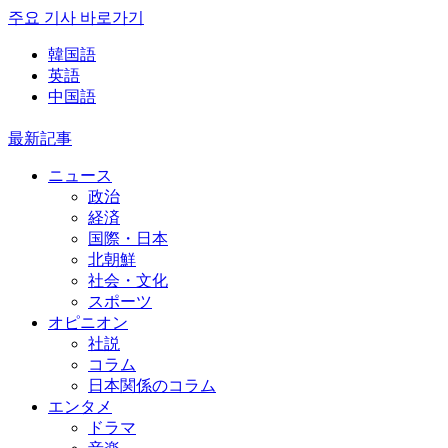
주요 기사 바로가기
韓国語
英語
中国語
最新記事
ニュース
政治
経済
国際・日本
北朝鮮
社会・文化
スポーツ
オピニオン
社説
コラム
日本関係のコラム
エンタメ
ドラマ