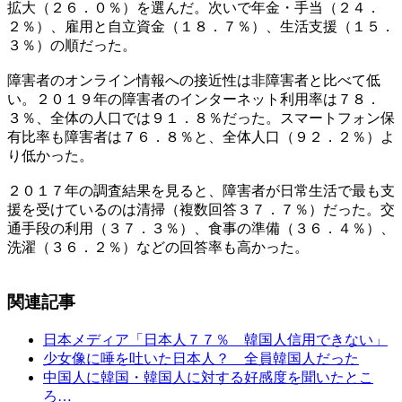
拡大（２６．０％）を選んだ。次いで年金・手当（２４．
２％）、雇用と自立資金（１８．７％）、生活支援（１５．
３％）の順だった。
障害者のオンライン情報への接近性は非障害者と比べて低
い。２０１９年の障害者のインターネット利用率は７８．
３％、全体の人口では９１．８％だった。スマートフォン保
有比率も障害者は７６．８％と、全体人口（９２．２％）よ
り低かった。
２０１７年の調査結果を見ると、障害者が日常生活で最も支
援を受けているのは清掃（複数回答３７．７％）だった。交
通手段の利用（３７．３％）、食事の準備（３６．４％）、
洗濯（３６．２％）などの回答率も高かった。
関連記事
日本メディア「日本人７７％ 韓国人信用できない」
少女像に唾を吐いた日本人？ 全員韓国人だった
中国人に韓国・韓国人に対する好感度を聞いたとこ
ろ…