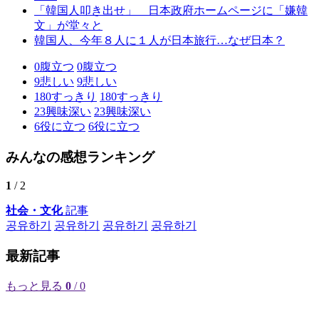
「韓国人叩き出せ」 日本政府ホームページに「嫌韓
文」が堂々と
韓国人、今年８人に１人が日本旅行…なぜ日本？
0
腹立つ
0
腹立つ
9
悲しい
9
悲しい
180
すっきり
180
すっきり
23
興味深い
23
興味深い
6
役に立つ
6
役に立つ
みんなの感想ランキング
1
/ 2
社会・文化
記事
공유하기
공유하기
공유하기
공유하기
最新記事
もっと見る
0
/ 0