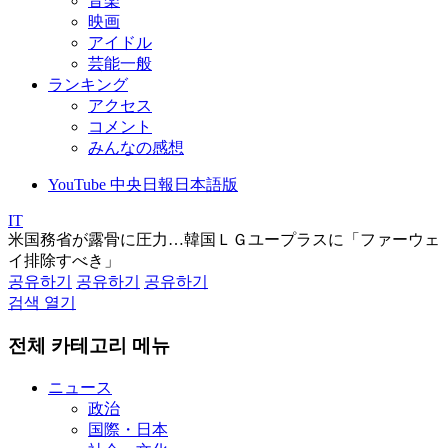
音楽
映画
アイドル
芸能一般
ランキング
アクセス
コメント
みんなの感想
YouTube 中央日報日本語版
IT
米国務省が露骨に圧力…韓国ＬＧユープラスに「ファーウェ
イ排除すべき」
공유하기
공유하기
공유하기
검색 열기
전체 카테고리 메뉴
ニュース
政治
国際・日本