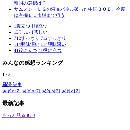
韓国の選択は？
サムスン・ＬＧの液晶パネル破った中国ＢＯＥ、今度
は有機ＥＬ市場まで狙う
1
腹立つ
1
腹立つ
1
悲しい
1
悲しい
712
すっきり
712
すっきり
114
興味深い
114
興味深い
41
役に立つ
41
役に立つ
みんなの感想ランキング
1
/ 2
経済
記事
공유하기
공유하기
공유하기
공유하기
最新記事
もっと見る
0
/ 0