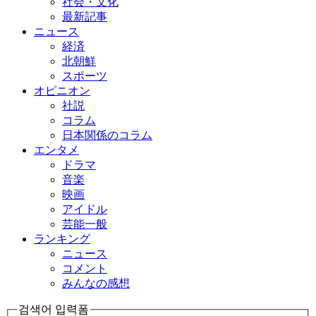
社会・文化
最新記事
ニュース
経済
北朝鮮
スポーツ
オピニオン
社説
コラム
日本関係のコラム
エンタメ
ドラマ
音楽
映画
アイドル
芸能一般
ランキング
ニュース
コメント
みんなの感想
검색어 입력폼