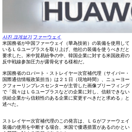
사진 크게보기
ファーウェイ
米国務省が中国ファーウェイ（華為技術）の装備を使用して
いるＬＧユープラスを取り上げ、他社の装備を使うべきだと
要求した。米中貿易紛争の中、韓国企業に対する米国政府の
反中戦線参加圧力が露骨化する様相だ。
米国務省のロバート・ストレイヤー次官補代理（サイバー・
国際通信情報政策担当）は２１日（現地時間）、ニューヨー
クフォーリンプレスセンターが主管した画像ブリーフィング
で「我々はＬＧユープラスなどの企業に対し、信頼できない
供給企業から信頼性のある企業に変更すべきだと求める」と
述べた。
ストレイヤー次官補代理のこの発言は、ＬＧがファーウェイ
装備の使用を中断する場合、米国で優遇措置があるのかとい