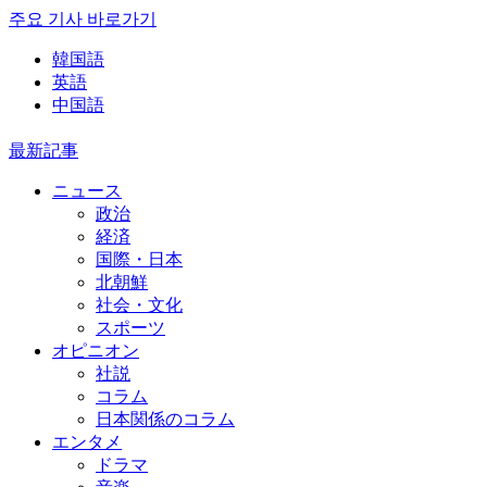
주요 기사 바로가기
韓国語
英語
中国語
最新記事
ニュース
政治
経済
国際・日本
北朝鮮
社会・文化
スポーツ
オピニオン
社説
コラム
日本関係のコラム
エンタメ
ドラマ