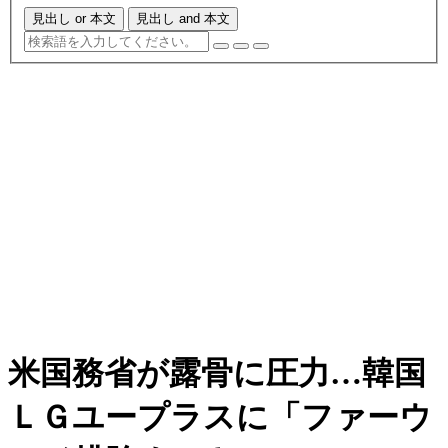
見出し or 本文
見出し and 本文
米国務省が露骨に圧力…韓国
ＬＧユープラスに「ファーウ