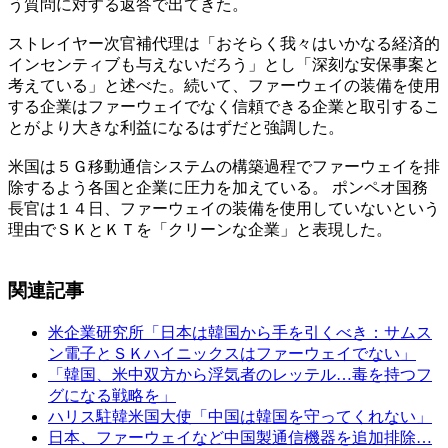
う質問に対する返答で出てきた。
ストレイヤー次官補代理は「おそらく我々はいかなる経済的
インセンティブも与えないだろう」とし「深刻な安保事案と
考えている」と述べた。続いて、ファーウェイの装備を使用
する企業はファーウェイでなく信頼できる企業と取引するこ
とがより大きな利益になるはずだと強調した。
米国は５Ｇ移動通信システムの構築過程でファーウェイを排
除するよう各国と企業に圧力を加えている。 ポンペオ国務
長官は１４日、ファーウェイの装備を使用していないという
理由でＳＫとＫＴを「クリーンな企業」と表現した。
関連記事
米企業研究所「日本は韓国から手を引くべき：サムス
ン電子とＳＫハイニックスはファーウェイでない」
「韓国、米中双方から浮気者のレッテル…毒を持つフ
グになる戦略を」
ハリス駐韓米国大使「中国は韓国を守ってくれない」
日本、ファーウェイなど中国製通信機器を追加排除…