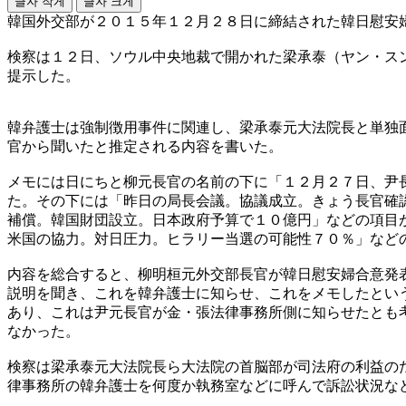
글자 작게
글자 크게
韓国外交部が２０１５年１２月２８日に締結された韓日慰安
検察は１２日、ソウル中央地裁で開かれた梁承泰（ヤン・ス
提示した。
韓弁護士は強制徴用事件に関連し、梁承泰元大法院長と単独
官から聞いたと推定される内容を書いた。
メモには日にちと柳元長官の名前の下に「１２月２７日、尹
た。その下には「昨日の局長会議。協議成立。きょう長官確
補償。韓国財団設立。日本政府予算で１０億円」などの項目
米国の協力。対日圧力。ヒラリー当選の可能性７０％」など
内容を総合すると、柳明桓元外交部長官が韓日慰安婦合意発
説明を聞き、これを韓弁護士に知らせ、これをメモしたとい
あり、これは尹元長官が金・張法律事務所側に知らせたとも
なかった。
検察は梁承泰元大法院長ら大法院の首脳部が司法府の利益の
律事務所の韓弁護士を何度か執務室などに呼んで訴訟状況な