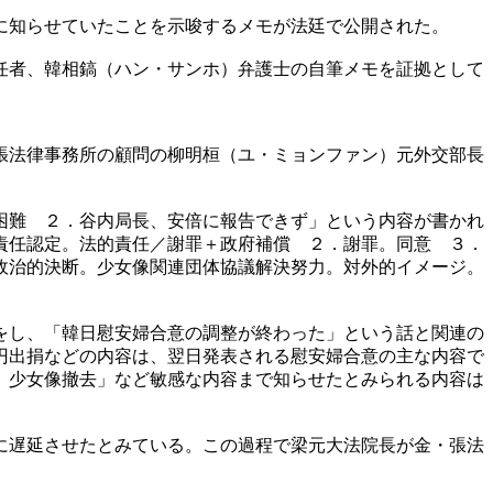
に知らせていたことを示唆するメモが法廷で公開された。
任者、韓相鎬（ハン・サンホ）弁護士の自筆メモを証拠として
張法律事務所の顧問の柳明桓（ユ・ミョンファン）元外交部長
困難 ２．谷内局長、安倍に報告できず」という内容が書かれ
責任認定。法的責任／謝罪＋政府補償 ２．謝罪。同意 ３．
政治的決断。少女像関連団体協議解決努力。対外的イメージ。
をし、「韓日慰安婦合意の調整が終わった」という話と関連の
円出捐などの内容は、翌日発表される慰安婦合意の主な内容で
、少女像撤去」など敏感な内容まで知らせたとみられる内容は
に遅延させたとみている。この過程で梁元大法院長が金・張法