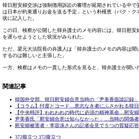
韓日慰安婦交渉は強制徴用訴訟の審理が延期されている中で
は日本が約束通りお金を送る予定」という朴槿恵（パク・ク
状に記入した。
この日、検察が公開した韓弁護士のメモ内容には、韓日慰安
を遅らせようとした状況がみられた。
ただ、梁元大法院長の弁護人は「韓弁護士のメモの内容は聞
するのは難しいと主張した。
一方、検察はメモの一貫した形式を見ると、韓弁護士が聞い
関連記事
韓国外交部、韓日慰安婦合意当時の「尹美香面談記録」
【コラム】忖度とコード…意志なき者にふさがれる韓日
【中央時評】われわれの時代に必須の精神革命…慰安婦
尹美香氏「慰安婦合意は知らなかった」…当時の関係者
慰安婦被害者・李容洙さんの記者会見で５つの質疑応答
372
腹立つ
372
腹立つ