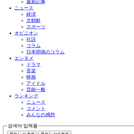
最新記事
ニュース
経済
北朝鮮
スポーツ
オピニオン
社説
コラム
日本関係のコラム
エンタメ
ドラマ
音楽
映画
アイドル
芸能一般
ランキング
ニュース
コメント
みんなの感想
검색어 입력폼