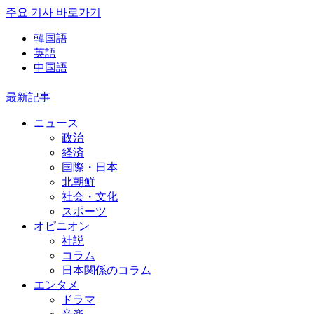
주요 기사 바로가기
韓国語
英語
中国語
最新記事
ニュース
政治
経済
国際・日本
北朝鮮
社会・文化
スポーツ
オピニオン
社説
コラム
日本関係のコラム
エンタメ
ドラマ