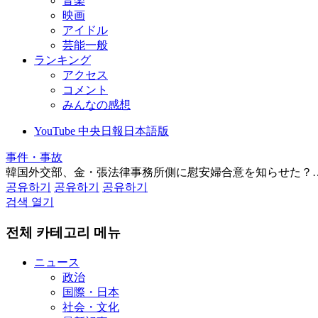
音楽
映画
アイドル
芸能一般
ランキング
アクセス
コメント
みんなの感想
YouTube 中央日報日本語版
事件・事故
韓国外交部、金・張法律事務所側に慰安婦合意を知らせた？
공유하기
공유하기
공유하기
검색 열기
전체 카테고리 메뉴
ニュース
政治
国際・日本
社会・文化