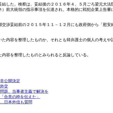
妥結した。検察は、妥結後の２０１６年４、５月ごろ梁元大法
ネ）前大統領の指示事項を伝達され、本格的に戦犯企業上告審
婦交渉妥結前の２０１５年１１－１２月にも政府側から「慰安
いた内容を整理したものか、それとも韓弁護士の個人の考えや
た内容を整理したものとみられると反論している。
非公開決定
外交
問題、当事者主義で解決を
「合意の枠を伝えた」
…日本外信も質問