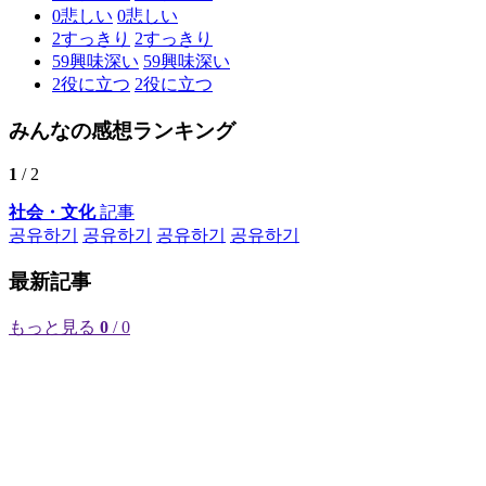
0
悲しい
0
悲しい
2
すっきり
2
すっきり
59
興味深い
59
興味深い
2
役に立つ
2
役に立つ
みんなの感想ランキング
1
/ 2
社会・文化
記事
공유하기
공유하기
공유하기
공유하기
最新記事
もっと見る
0
/ 0