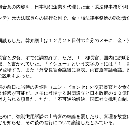
婦合意の内容を、日本戦犯企業を代理した金・張法律事務所側
ンテ）元大法院長らの続行公判で、金・張法律事務所の訴訟責
面談もした。韓弁護士は１２月２８日付の自分のメモに、金・
長官と夕食。すでに調整終了。ただ、１．柳長官、国内に説明
認」と書かれていた。「イシュー」という文字の下には「１．
が登場する。また「外交長官会議後に発表。両首脳電話会議。
の説明もあった。
表の前日に当時の尹炳世（ユン・ビョンセ）外交部長官と夕食
う解釈が可能だ。メモに登場する財団設立と日本政府の１０億
考えられる項目だ。ただ、「不可逆的解決、国際社会批判自制
ために、強制徴用訴訟の上告審の結論を覆したり、審理を故意
どを知らせ、その後の進行について議論したとみている。