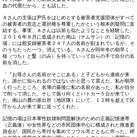
血の代償だから」とも話した。
Ａさんの主張は尹氏をはじめとする被害者支援団体がすべて
の被害者の意志と選択権を尊重したかという根本的疑問に直
結する。事実、Ａさんは以前も似たようなことを経験した。
２０１６年８月に造成された南山（ナムサン）の「記憶の
場」には慰安婦被害者２４７人の名前が刻まれているが、そ
のうちたった一つ、消えている。Ａさんが同年冬の朝早く、
槌（つち）と鑿（のみ）を持っていって自らの手で自分の名
前を消した。
「『お母さんの名前がそこにある』と子どもから連絡が来
た。誰かに知られるのではないかと思って震えた。私が朝早
く行ったところ、名簿の最後に私の名前があった。私が自分
で削って消した。そして振り向くとパトカー５台が来てい
た。南山の麓の派出所（地区隊）にいて、１２時を超えて区
庁から人が来て家に送ってくれた」
記憶の場は日本軍性奴隷制問題解決のための正義記憶連帯
（正義連）や女性界などの市民団体中心に構成された推進委
員会が、国民から寄付を集めてソウル市とともに作った。碑