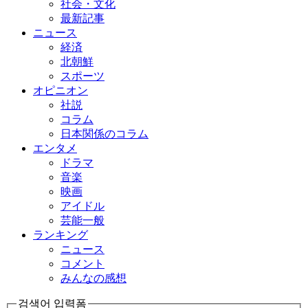
社会・文化
最新記事
ニュース
経済
北朝鮮
スポーツ
オピニオン
社説
コラム
日本関係のコラム
エンタメ
ドラマ
音楽
映画
アイドル
芸能一般
ランキング
ニュース
コメント
みんなの感想
검색어 입력폼