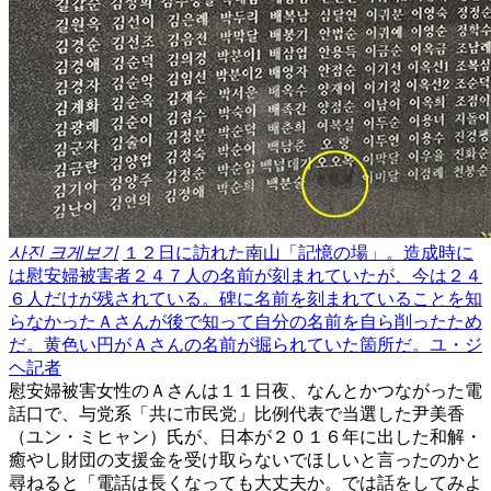
사진 크게보기
１２日に訪れた南山「記憶の場」。造成時に
は慰安婦被害者２４７人の名前が刻まれていたが、今は２４
６人だけが残されている。碑に名前を刻まれていることを知
らなかったＡさんが後で知って自分の名前を自ら削ったため
だ。黄色い円がＡさんの名前が掘られていた箇所だ。ユ・ジ
ヘ記者
慰安婦被害女性のＡさんは１１日夜、なんとかつながった電
話口で、与党系「共に市民党」比例代表で当選した尹美香
（ユン・ミヒャン）氏が、日本が２０１６年に出した和解・
癒やし財団の支援金を受け取らないでほしいと言ったのかと
尋ねると「電話は長くなっても大丈夫か。では話をしてみよ