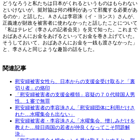
どうなろうと私たちは日本がくれるというものはもらわない
といけないが、挺対協は何の権利があって邪魔する必要があ
るのか」と話した。Ａさんは李容洙（イ・ヨンス）さんが、
正義連が財政を被害者に使わなかったと話したことについて
「私はテレビ（李さんの記者会見）を見て知った。これまで
おばあさんにお金をあげるといってお金を巻き上げていた。
そうしておいて、おばあさんにお金を一銭も渡さなかった」
と、李さんと同じような趣旨の話をした。
関連記事
慰安婦被害女性ら、日本からの支援金受け取ると「裏
切り者」の烙印
「慰安婦被害者の支援金横領」容疑の７０代韓国人男
性、１審で無罪
慰安婦被害者の李容洙さん「慰安婦団体に利用だけさ
れた…水曜集会も出ない」
慰安婦被害者・李容洙さん「水曜集会、憎しみだけを
教えた…韓日両国の若者が仲良くなってこそ問題解
決」