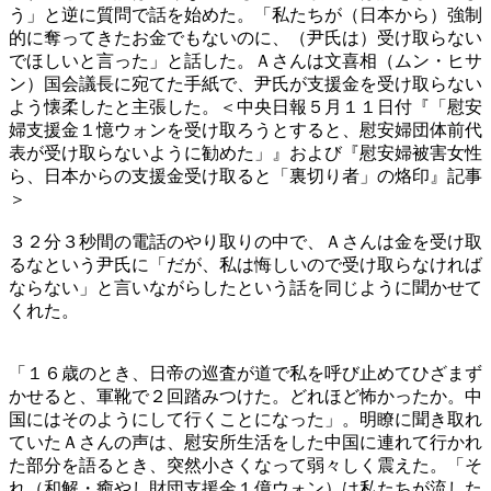
う」と逆に質問で話を始めた。「私たちが（日本から）強制
的に奪ってきたお金でもないのに、（尹氏は）受け取らない
でほしいと言った」と話した。Ａさんは文喜相（ムン・ヒサ
ン）国会議長に宛てた手紙で、尹氏が支援金を受け取らない
よう懐柔したと主張した。＜中央日報５月１１日付『「慰安
婦支援金１憶ウォンを受け取ろうとすると、慰安婦団体前代
表が受け取らないように勧めた」』および『慰安婦被害女性
ら、日本からの支援金受け取ると「裏切り者」の烙印』記事
＞
３２分３秒間の電話のやり取りの中で、Ａさんは金を受け取
るなという尹氏に「だが、私は悔しいので受け取らなければ
ならない」と言いながらしたという話を同じように聞かせて
くれた。
「１６歳のとき、日帝の巡査が道で私を呼び止めてひざまず
かせると、軍靴で２回踏みつけた。どれほど怖かったか。中
国にはそのようにして行くことになった」。明瞭に聞き取れ
ていたＡさんの声は、慰安所生活をした中国に連れて行かれ
た部分を語るとき、突然小さくなって弱々しく震えた。「そ
れ（和解・癒やし財団支援金１億ウォン）は私たちが流した