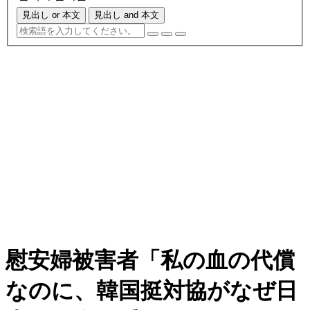
見出し or 本文
見出し and 本文
慰安婦被害者「私の血の代償
なのに、韓国挺対協がなぜ日