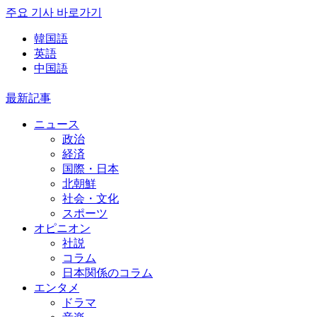
주요 기사 바로가기
韓国語
英語
中国語
最新記事
ニュース
政治
経済
国際・日本
北朝鮮
社会・文化
スポーツ
オピニオン
社説
コラム
日本関係のコラム
エンタメ
ドラマ