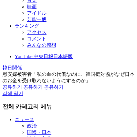
音楽
映画
アイドル
芸能一般
ランキング
アクセス
コメント
みんなの感想
YouTube 中央日報日本語版
韓日関係
慰安婦被害者「私の血の代償なのに、韓国挺対協がなぜ日本
のお金を受け取れないようにするのか」
공유하기
공유하기
공유하기
검색 열기
전체 카테고리 메뉴
ニュース
政治
国際・日本