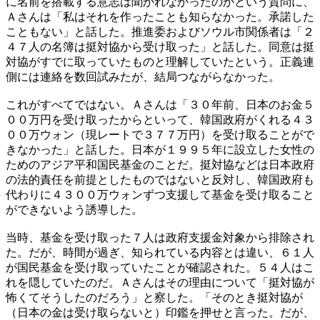
に名前を搭載する意志は聞かれなかったのかという質問に、
Ａさんは「私はそれを作ったことも知らなかった。承諾した
こともない」と話した。推進委およびソウル市関係者は「２
４７人の名簿は挺対協から受け取った」と話した。同意は挺
対協がすでに取っていたものと理解していたという。正義連
側には連絡を数回試みたが、結局つながらなかった。
これがすべてではない。Ａさんは「３０年前、日本のお金５
００万円を受け取ったからといって、韓国政府がくれる４３
００万ウォン（現レートで３７７万円）を受け取ることがで
きなかった」と話した。日本が１９９５年に設立した女性の
ためのアジア平和国民基金のことだ。挺対協などは日本政府
の法的責任を前提としたものではないと反対し、韓国政府も
代わりに４３００万ウォンずつ支援して基金を受け取ること
ができないよう誘導した。
当時、基金を受け取った７人は政府支援金対象から排除され
た。だが、時間が過ぎ、知られている内容とは違い、６１人
が国民基金を受け取っていたことが確認された。５４人はこ
れを隠していたのだ。Ａさんはその理由について「挺対協が
怖くてそうしたのだろう」と察した。「そのとき挺対協が
（日本の金は受け取らないと）印鑑を押せと言った。だが、