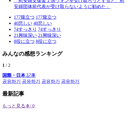
「慰安婦支援金１憶ウォンを受け取ろうとすると、慰
安婦団体前代表が受け取らないように勧めた」
177
腹立つ
177
腹立つ
40
悲しい
40
悲しい
74
すっきり
74
すっきり
21
興味深い
21
興味深い
8
役に立つ
8
役に立つ
みんなの感想ランキング
1
/ 2
国際・日本
記事
공유하기
공유하기
공유하기
공유하기
最新記事
もっと見る
0
/ 0