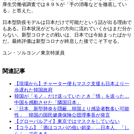
厚生労働省調査では８９％が「手の消毒などを徹底してい
る」と答えた。
日本型防疫モデルは日本だけで可能だという話が出る理由で
もある。日本状況がどちらの方向に流れていくかはまだ分か
らない。新型コロナとの戦いは、日本では今始まったばかり
だ。最終評価は新型コロナが終息した後でこそ下せる。
ユン・ソルヨン／東京特派員
関連記事
【現場から】チャーター便もマスク支援も日本より一
歩遅れた韓国政府
韓国が「モノ」だけ送っていたとき「情」を送った…
中国を感動させた「隣国日本」
「日本、新型肺炎を隠蔽…韓国より感染者数多い可能
性」 韓国の国民健康保険公団理事長が発言
【グローバルアイ】東京ではマスクをしていない
【コラム】「酒はコスパの低い娯楽」…日本人、「し
らふ」で生きる