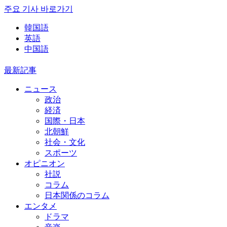
주요 기사 바로가기
韓国語
英語
中国語
最新記事
ニュース
政治
経済
国際・日本
北朝鮮
社会・文化
スポーツ
オピニオン
社説
コラム
日本関係のコラム
エンタメ
ドラマ