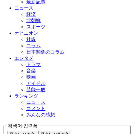
最新記事
ニュース
経済
北朝鮮
スポーツ
オピニオン
社説
コラム
日本関係のコラム
エンタメ
ドラマ
音楽
映画
アイドル
芸能一般
ランキング
ニュース
コメント
みんなの感想
검색어 입력폼