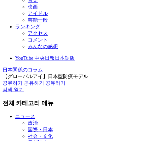
音楽
映画
アイドル
芸能一般
ランキング
アクセス
コメント
みんなの感想
YouTube 中央日報日本語版
日本関係のコラム
【グローバルアイ】日本型防疫モデル
공유하기
공유하기
공유하기
검색 열기
전체 카테고리 메뉴
ニュース
政治
国際・日本
社会・文化