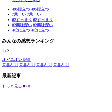
495
腹立つ
495
腹立つ
7
悲しい
7
悲しい
62
すっきり
62
すっきり
82
興味深い
82
興味深い
4
役に立つ
4
役に立つ
みんなの感想ランキング
1
/ 2
オピニオン
記事
공유하기
공유하기
공유하기
공유하기
最新記事
もっと見る
0
/ 0