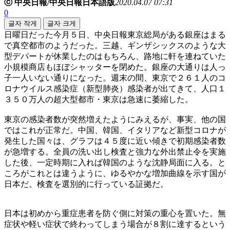
ⓒ 中央日報/中央日報日本語版
2020.04.07 07:31
0
글자 작게
글자 크게
日曜日だった今月５日、中央日報東京総局がある銀座はまる
で真空都市のようだった。三越、ギンザシックスのような大
型デパートが休業したのはもちろん、路地に軒を連ねていた
小規模商店もほぼシャッターを閉めた。銀座の大通りは人っ
子一人いない通りになった。週末の間、東京で２６１人のコ
ロナウイルス感染症（新型肺炎）感染者が出てきて、人口１
３５０万人の超大型都市・東京は急速に萎縮した。
東京の感染者数が突然増えたようにみえるが、事実、他の国
ではこれが正常だ。中国、韓国、イタリアなど新型コロナが
発生した国々は、グラフは４５度に近い傾きで初期感染者数
が急増する。全員の洗い出し検査と強力な外出禁止令を実施
した後、一定時期に入れば韓国のような沈静局面に入る。と
ころがこれとは違うように、ゆるやかな増加曲線を示す国が
日本だ。検査を選別的に行っている証拠だ。
日本は初めから重症患者を防ぐ側に対策の重心を置いた。無
症状や軽い症状で終わってしまう場合が８割に達するという