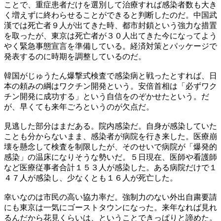
ことで、重症患者だけを選別して治療すれば感染者数も大き
く増えずに終わらせることができると判断したのだ。中国武
漢では死亡者９人が出てきた時、都市封鎖という強力な措置
を取ったが、東京は死亡者が３０人出てきた今になってよう
やく緊急事態宣言を準備している。経済対策とパッケージで
発表するのに時期を調整しているのだ。
韓国がじゅうたん爆撃式検査で感染病と戦ったとすれば、日
本の頼みの綱はワクチン開発という。安倍首相は「必ずワク
チン開発に成功する」という自信をのぞかせたという。だ
が、早くても来年ごろというのが欠点だ。
見逃した部分はまだある。院内感染だ。自身が感染していた
ことも分からないまま、感染者が病院を行き来した。医療崩
壊を懸念して検査を制限したが、そのせいで病院が「爆発的
感染」の温床になりそうな勢いだ。５日現在、医師や看護師
など医療従事者合計１５３人が感染した。ある病院だけで１
４７人が感染し、少なくとも１６人が死亡した。
幸いなのは市民の高い協力率だ。強制力のない外出自粛要請
にも東京は一気にゴーストタウンになった。来年なれば見れ
るんだから花見くらいは、ということできっぱりと諦めた。