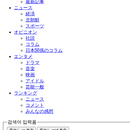
最新記事
ニュース
経済
北朝鮮
スポーツ
オピニオン
社説
コラム
日本関係のコラム
エンタメ
ドラマ
音楽
映画
アイドル
芸能一般
ランキング
ニュース
コメント
みんなの感想
검색어 입력폼