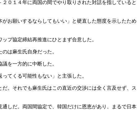
－２０１４年に両国の間でやり取りされた対話を指していると
本がお願いするならしてもいい」と硬直した態度を示したため
ワップ協定締結再推進にひとまず合意した。
たのは麻生氏自身だった。
協議を一方的に中断した。
返ってくる可能性もない」と主張した。
とだ。それでも麻生氏はこの直近の交渉には全く言及せず、ス
見通しだ。両国間協定で、韓国だけに恩恵があり、まるで日本