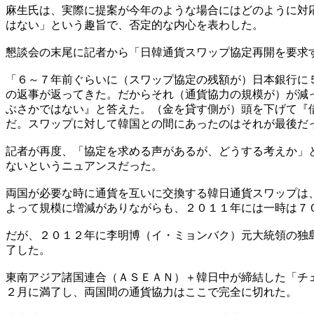
麻生氏は、実際に提案が今年のような場合にはどのように対
はない」という趣旨で、否定的な内心を表わした。
懇談会の末尾に記者から「日韓通貨スワップ協定再開を要求
「６～７年前ぐらいに（スワップ協定の残額が）日本銀行に
の返事が返ってきた。だからそれ（通貨協力の規模が）が減
ぶさかではない』と答えた。（金を貸す側が）頭を下げて『
だ。スワップに対して韓国との間にあったのはそれが最後だ
記者が再度、「協定を求める声があるが、どうする考えか」
ないというニュアンスだった。
両国が必要な時に通貨を互いに交換する韓日通貨スワップは
よって規模に増減がありながらも、２０１１年には一時は７
だが、２０１２年に李明博（イ・ミョンバク）元大統領の独
了した。
東南アジア諸国連合（ＡＳＥＡＮ）＋韓日中が締結した「チ
２月に満了し、両国間の通貨協力はここで完全に切れた。