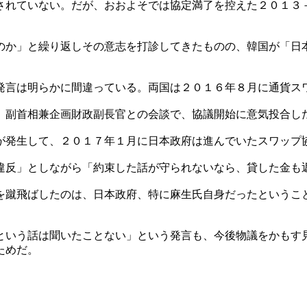
されていない。だが、おおよそでは協定満了を控えた２０１３
のか」と繰り返しその意志を打診してきたものの、韓国が「日
発言は明らかに間違っている。両国は２０１６年８月に通貨ス
）副首相兼企画財政副長官との会談で、協議開始に意気投合し
が発生して、２０１７年１月に日本政府は進んでいたスワップ
違反」としながら「約束した話が守られないなら、貸した金も
を蹴飛ばしたのは、日本政府、特に麻生氏自身だったというこ
。
という話は聞いたことない」という発言も、今後物議をかもす
ためだ。