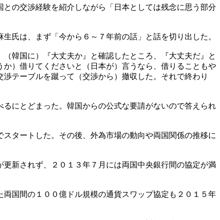
国との交渉経験を紹介しながら「日本としては残念に思う部分
麻生氏は、まず「今から６～７年前の話」と話を切り出した。
、（韓国に）『大丈夫か』と確認したところ、『大丈夫だ』と
うか）借りてくださいと（日本が）言うなら、借りることもや
交渉テーブルを蹴って（交渉から）撤収した。それで終わり
べるにとどまった。韓国からの公式な要請がないので答えられ
でスタートした。その後、外為市場の動向や両国関係の推移に
が更新されず、２０１３年７月には両国中央銀行間の協定が満
た両国間の１００億ドル規模の通貨スワップ協定も２０１５年