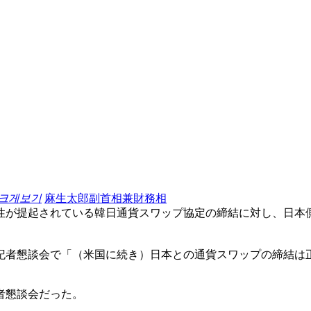
 크게보기
麻生太郎副首相兼財務相
性が提起されている韓日通貨スワップ協定の締結に対し、日本
記者懇談会で「（米国に続き）日本との通貨スワップの締結は
者懇談会だった。