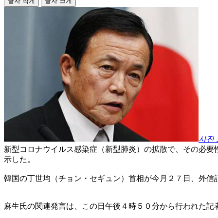
글자 작게
글자 크게
사진
新型コロナウイルス感染症（新型肺炎）の拡散で、その必要
示した。
韓国の丁世均（チョン・セギュン）首相が今月２７日、外信
麻生氏の関連発言は、この日午後４時５０分から行われた記