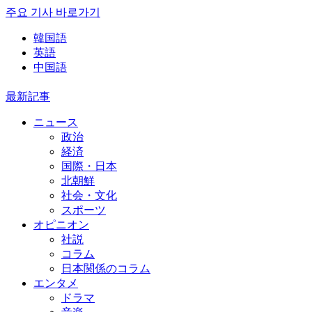
주요 기사 바로가기
韓国語
英語
中国語
最新記事
ニュース
政治
経済
国際・日本
北朝鮮
社会・文化
スポーツ
オピニオン
社説
コラム
日本関係のコラム
エンタメ
ドラマ