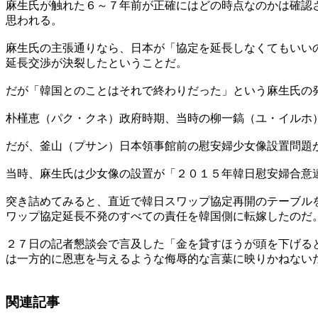
麻生氏が触れた６～７年前が正確にはどの時点なのかは確認
思われる。
麻生氏の主張通りなら、日本が「協定を延長しなくてもいい
延長交渉が決裂したということだ。
だが「韓国とのことはそれで終わりだった」という麻生氏の
朴槿恵（パク・クネ）政府時期、当時の柳一鎬（ユ・イルホ
だが、釜山（プサン）日本領事館前の慰安婦少女像設置問題
当時、麻生氏は少女像の設置が「２０１５年韓日慰安婦合意
突き詰めてみると、直近で韓日スワップ協定再開のテーブル
ワップ協定延長不発のすべての責任を韓国側に転嫁したのだ
２７日の記者懇談会で言及した「金を貸すほうが頭を下げる
は一方的に恩恵を与えるような侮辱的な言葉に映りかねない
関連記事