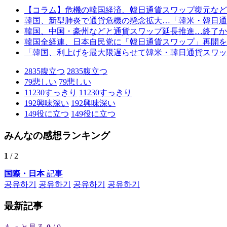
【コラム】危機の韓国経済、韓日通貨スワップ復元など
韓国、新型肺炎で通貨危機の懸念拡大…「韓米・韓日通
韓国、中国・豪州などと通貨スワップ延長推進…終了か
韓国全経連、日本自民党に「韓日通貨スワップ」再開を
「韓国、利上げを最大限遅らせて韓米・韓日通貨スワッ
2835
腹立つ
2835
腹立つ
79
悲しい
79
悲しい
11230
すっきり
11230
すっきり
192
興味深い
192
興味深い
149
役に立つ
149
役に立つ
みんなの感想ランキング
1
/ 2
国際・日本
記事
공유하기
공유하기
공유하기
공유하기
最新記事