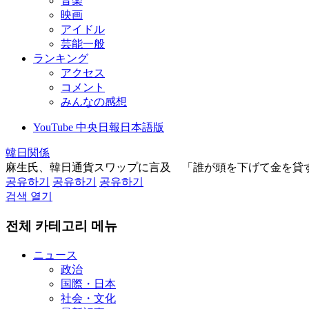
音楽
映画
アイドル
芸能一般
ランキング
アクセス
コメント
みんなの感想
YouTube 中央日報日本語版
韓日関係
麻生氏、韓日通貨スワップに言及 「誰が頭を下げて金を貸
공유하기
공유하기
공유하기
검색 열기
전체 카테고리 메뉴
ニュース
政治
国際・日本
社会・文化