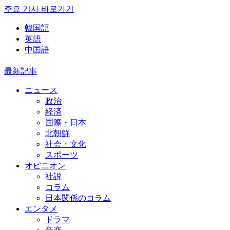
주요 기사 바로가기
韓国語
英語
中国語
最新記事
ニュース
政治
経済
国際・日本
北朝鮮
社会・文化
スポーツ
オピニオン
社説
コラム
日本関係のコラム
エンタメ
ドラマ