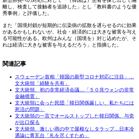
新型肺炎への対応に対して「（韓国は）患者を探し出して隔
離し、検査して接触者を追跡した」とし「教科書のような優
秀事例」と評価した。
また「国境封鎖が短期的に伝染病の拡散を遅らせるのに効果
があるかもしれないが、社会・経済的には大きな被害を与え
る可能性がある。欧州はみんな（国境を）封じ込めたが、そ
れは経済に大きな被害を与えるだろう」と指摘した。
関連記事
スウェーデン首相「韓国の新型コロナ対応に注目」…
文大統領「経験を共有」
文大統領、初の非常経済会議…「５０兆ウォンの非常
金融措置」
文大統領に会った民団「韓日関係厳しい、私たちには
死活の問題」
文大統領の一言でオールストップした韓日関係、与党
が出口探る
文大統領、激しい雨の中で屋根なしタラップ…日本冷
遇論に青瓦台「礼を尽くすため」