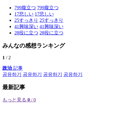
799
腹立つ
799
腹立つ
17
悲しい
17
悲しい
25
すっきり
25
すっきり
41
興味深い
41
興味深い
28
役に立つ
28
役に立つ
みんなの感想ランキング
1
/ 2
政治
記事
공유하기
공유하기
공유하기
공유하기
最新記事
もっと見る
0
/ 0