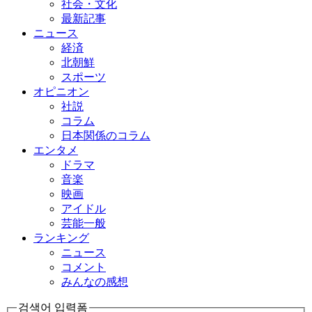
社会・文化
最新記事
ニュース
経済
北朝鮮
スポーツ
オピニオン
社説
コラム
日本関係のコラム
エンタメ
ドラマ
音楽
映画
アイドル
芸能一般
ランキング
ニュース
コメント
みんなの感想
검색어 입력폼