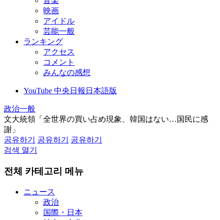
音楽
映画
アイドル
芸能一般
ランキング
アクセス
コメント
みんなの感想
YouTube 中央日報日本語版
政治一般
文大統領「全世界の買い占め現象、韓国はない…国民に感
謝」
공유하기
공유하기
공유하기
검색 열기
전체 카테고리 메뉴
ニュース
政治
国際・日本