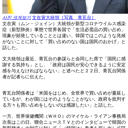
사진 크게보기
文在寅大統領［写真 青瓦台］
文在寅（ムン・ジェイン）大統領が新型コロナウイルス感染
症（新型肺炎）事態で世界各国で「生活必需品の買い占め」
現象が頻発していることとは違い、韓国ではこのような兆候
がないことに対して「買い占めのない国は国民のおかげ」と
話した。
文大統領は最近、青瓦台の参謀らと会同した席で「国民に感
謝する気持ち」とし、「政府は国民が安心できるように安定
感を与えなければならない」と述べたと２２日、青瓦台関係
者が記者らに伝えた。
青瓦台関係者は「米国をはじめ、全世界で買い占めが蔓延し
ているが、わが国にはそのようなことがない。政府を批判す
る方々も買い占めをしないのは感謝したい」と話した。
一方、世界保健機関（ＷＨＯ）のマイケル・ライアン事務局
次長はこの日、聯合ニュースＴＶとのインタビューで韓国の