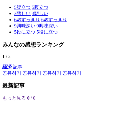
5
腹立つ
5
腹立つ
3
悲しい
3
悲しい
649
すっきり
649
すっきり
9
興味深い
9
興味深い
5
役に立つ
5
役に立つ
みんなの感想ランキング
1
/ 2
経済
記事
공유하기
공유하기
공유하기
공유하기
最新記事
もっと見る
0
/ 0