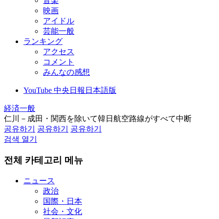
音楽
映画
アイドル
芸能一般
ランキング
アクセス
コメント
みんなの感想
YouTube 中央日報日本語版
経済一般
仁川－成田・関西を除いて韓日航空路線がすべて中断
공유하기
공유하기
공유하기
검색 열기
전체 카테고리 메뉴
ニュース
政治
国際・日本
社会・文化