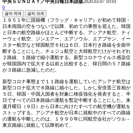
中央ＳＵＮＤＡＹ／中央日報日本語版
2020.03.07 10:01
0
글자 작게
글자 크게
１９５１年に国籍機（フラッグ・キャリア）が初めて韓国・
日本両国の空をつないで以降、初めての事態を迎えた。韓国
と日本の航空路線がほとんど中断する。アシアナ航空、ティ
ーウェイ航空、ジンエアー、エアソウル、エアプサン、イー
スター航空など韓国航空６社は６日、日本行き路線を全面中
断することにした。チェジュ航空と大韓航空だけがそれぞれ
２路線、１路線で縮小運航する。新型コロナウイルス感染症
が韓国国内で拡大する以前と比較すると、韓日間の５７路線
が３路線に急減したのだ。
新型コロナ事態まで１１路線を運航していたアシアナ航空は
新型コロナ拡大で８路線に縮小した。しかし安倍晋三首相が
５日、韓国・中国入国者を対象に検疫強化を発表すると、半
日ですべての日本路線の運航を暫定中断することにした。来
週月曜日（９日）から日本に向けたすべての航空機が運航を
ストップする。アシアナ航空が日本に就航中のすべての路線
の運航を中断したのは、１９９０年に同航空会社がソウル－
東京路線に就航して以降初めて。