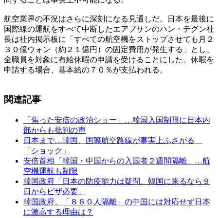
航空業界の不況はさらに深刻になる見通しだ。日本を最後に
国際線の運航をすべて中断したエアプサンのハン・テグン社
長は社内掲示板に「すべての航空機をストップさせても月２
３０億ウォン（約２１億円）の固定費用が発生する」とし、
全職員を対象に有給休暇の申請を受けることにした。休暇を
申請する場合、基本給の７０％が支払われる。
関連記事
「焦った安倍の政治ショー」…韓国入国制限に日本内
部からも批判の声
日本まで…韓国、国際航空路線が事実上ふさがる
「ショック」
安倍首相「韓国・中国からの入国者２週間隔離」…航
空機運航も制限
韓国政府「日本の防疫能力は疑問、韓国に来るなら９
日からビザ必要」
韓国政府、「８６０人隔離」の中国には対応せず日本
に激高する理由は？