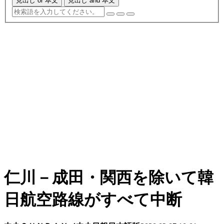
見出し or 本文
見出し and 本文
仁川－成田・関西を除いて韓
日航空路線がすべて中断