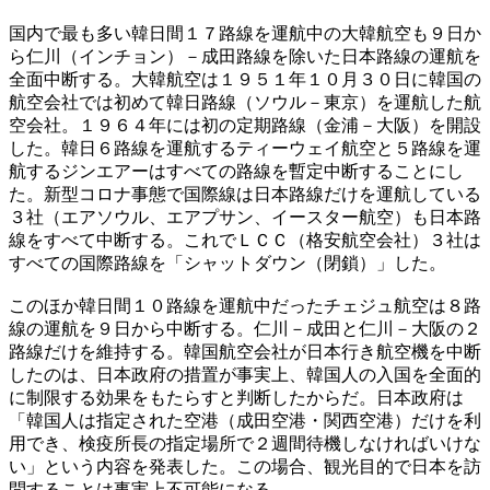
国内で最も多い韓日間１７路線を運航中の大韓航空も９日か
ら仁川（インチョン）－成田路線を除いた日本路線の運航を
全面中断する。大韓航空は１９５１年１０月３０日に韓国の
航空会社では初めて韓日路線（ソウル－東京）を運航した航
空会社。１９６４年には初の定期路線（金浦－大阪）を開設
した。韓日６路線を運航するティーウェイ航空と５路線を運
航するジンエアーはすべての路線を暫定中断することにし
た。新型コロナ事態で国際線は日本路線だけを運航している
３社（エアソウル、エアプサン、イースター航空）も日本路
線をすべて中断する。これでＬＣＣ（格安航空会社）３社は
すべての国際路線を「シャットダウン（閉鎖）」した。
このほか韓日間１０路線を運航中だったチェジュ航空は８路
線の運航を９日から中断する。仁川－成田と仁川－大阪の２
路線だけを維持する。韓国航空会社が日本行き航空機を中断
したのは、日本政府の措置が事実上、韓国人の入国を全面的
に制限する効果をもたらすと判断したからだ。日本政府は
「韓国人は指定された空港（成田空港・関西空港）だけを利
用でき、検疫所長の指定場所で２週間待機しなければいけな
い」という内容を発表した。この場合、観光目的で日本を訪
問することは事実上不可能になる。