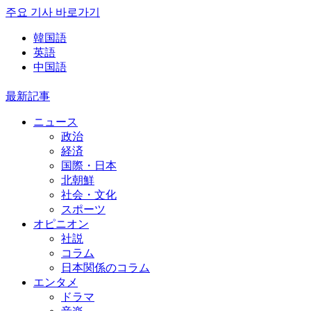
주요 기사 바로가기
韓国語
英語
中国語
最新記事
ニュース
政治
経済
国際・日本
北朝鮮
社会・文化
スポーツ
オピニオン
社説
コラム
日本関係のコラム
エンタメ
ドラマ