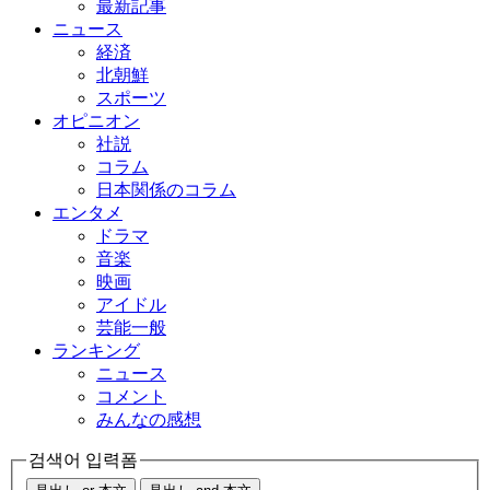
最新記事
ニュース
経済
北朝鮮
スポーツ
オピニオン
社説
コラム
日本関係のコラム
エンタメ
ドラマ
音楽
映画
アイドル
芸能一般
ランキング
ニュース
コメント
みんなの感想
검색어 입력폼