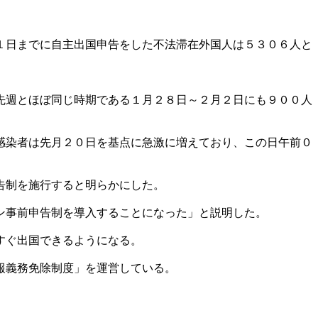
１日までに自主出国申告をした不法滞在外国人は５３０６人と
先週とほぼ同じ時期である１月２８日～２月２日にも９００人
感染者は先月２０日を基点に急激に増えており、この日午前０
告制を施行すると明らかにした。
ン事前申告制を導入することになった」と説明した。
すぐ出国できるようになる。
報義務免除制度」を運営している。