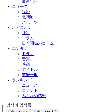
最新記事
ニュース
経済
北朝鮮
スポーツ
オピニオン
社説
コラム
日本関係のコラム
エンタメ
ドラマ
音楽
映画
アイドル
芸能一般
ランキング
ニュース
コメント
みんなの感想
검색어 입력폼