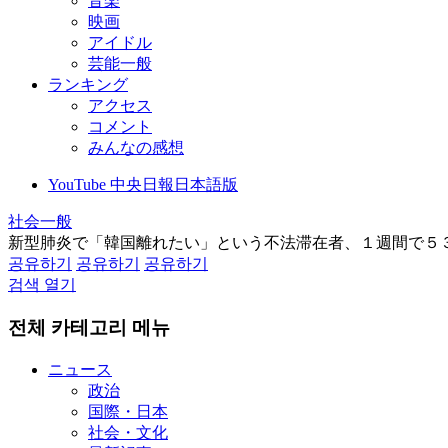
音楽
映画
アイドル
芸能一般
ランキング
アクセス
コメント
みんなの感想
YouTube 中央日報日本語版
社会一般
新型肺炎で「韓国離れたい」という不法滞在者、１週間で５
공유하기
공유하기
공유하기
검색 열기
전체 카테고리 메뉴
ニュース
政治
国際・日本
社会・文化