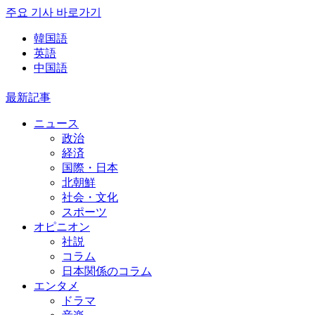
주요 기사 바로가기
韓国語
英語
中国語
最新記事
ニュース
政治
経済
国際・日本
北朝鮮
社会・文化
スポーツ
オピニオン
社説
コラム
日本関係のコラム
エンタメ
ドラマ