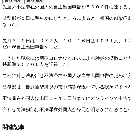
글자 작게
글자 크게
先週の不法滞在外国人の自主出国申告が５０００件に達する
法務部が５日に明らかにしたところによると、韓国の感染症
なった。
先月３～９日は１０７７人、１０～１６日は１０３１人、１
だけが自主出国申告をした。
こうした現象には新型コロナウイルスによる肺炎の拡散にと
時基準で５７６６人を記録した。
これに対し法務部は不法滞在外国人が自主出国申告のため出
法務部は「最近新型肺炎の市中感染が現れている状況ででき
不法滞在外国人は出国３～１５日前までにオンラインで申告
合わせて法務部は不法滞在外国人が身元が明らかになること
関連記事