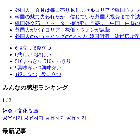
外国人、８月は毎日売り越し…セルコリアで韓国ウォン
韓国の魅力失われたか…信じていた外国人投資まで半減
韓国外交部、チャーター機遅延に当惑…「中国、白昼の
外国人がバイコリア、株価・ウォンが急騰
外国人のショッピングの“メッカ”韓国明洞 雑貨店は
6
腹立つ
6
腹立つ
0
悲しい
0
悲しい
516
すっきり
516
すっきり
9
興味深い
9
興味深い
1
役に立つ
1
役に立つ
みんなの感想ランキング
1
/ 2
社会・文化
記事
공유하기
공유하기
공유하기
공유하기
最新記事