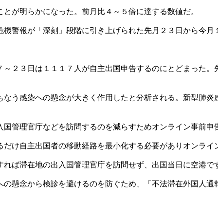
ことが明らかになった。前月比４～５倍に達する数値だ。
危機警報が「深刻」段階に引き上げられた先月２３日から今月
７～２３日は１１１７人が自主出国申告するのにとどまった。
もなう感染への懸念が大きく作用したと分析される。新型肺炎
入国管理官庁などを訪問するのを減らすためオンライン事前申
るだけ自主出国者の移動経路を最小化する必要がありオンライ
すれば滞在地の出入国管理官庁を訪問せず、出国当日に空港で
への懸念から検診を避けるのを防ぐため、「不法滞在外国人通