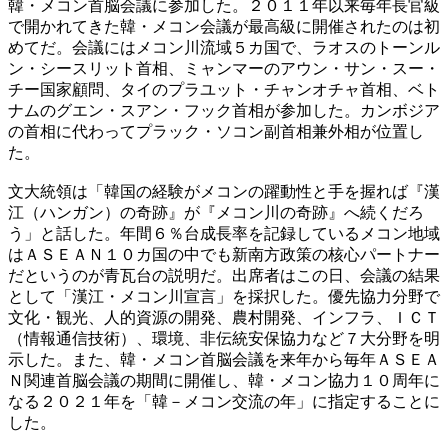
韓・メコン首脳会議に参加した。２０１１年以来毎年長官級
で開かれてきた韓・メコン会議が最高級に開催されたのは初
めてだ。会議にはメコン川流域５カ国で、ラオスのトーンル
ン・シースリット首相、ミャンマーのアウン・サン・スー・
チー国家顧問、タイのプラユット・チャンオチャ首相、ベト
ナムのグエン・スアン・フック首相が参加した。カンボジア
の首相に代わってプラック・ソコン副首相兼外相が位置し
た。
文大統領は「韓国の経験がメコンの躍動性と手を握れば『漢
江（ハンガン）の奇跡』が『メコン川の奇跡』へ続くだろ
う」と話した。年間６％台成長率を記録しているメコン地域
はＡＳＥＡＮ１０カ国の中でも新南方政策の核心パートナー
だというのが青瓦台の説明だ。出席者はこの日、会議の結果
として「漢江・メコン川宣言」を採択した。優先協力分野で
文化・観光、人的資源の開発、農村開発、インフラ、ＩＣＴ
（情報通信技術）、環境、非伝統安保協力など７大分野を明
示した。また、韓・メコン首脳会議を来年から毎年ＡＳＥＡ
Ｎ関連首脳会議の期間に開催し、韓・メコン協力１０周年に
なる２０２１年を「韓－メコン交流の年」に指定することに
した。