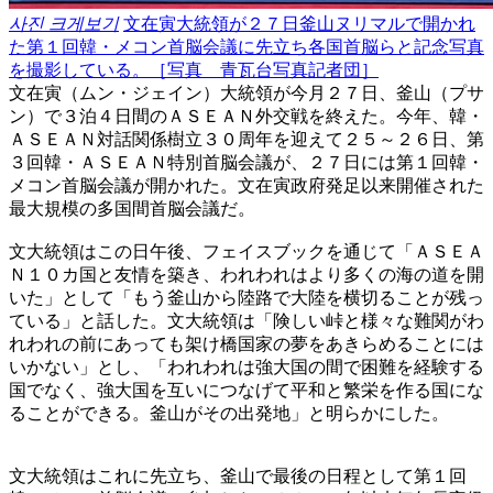
사진 크게보기
文在寅大統領が２７日釜山ヌリマルで開かれ
た第１回韓・メコン首脳会議に先立ち各国首脳らと記念写真
を撮影している。［写真 青瓦台写真記者団］
文在寅（ムン・ジェイン）大統領が今月２７日、釜山（プサ
ン）で３泊４日間のＡＳＥＡＮ外交戦を終えた。今年、韓・
ＡＳＥＡＮ対話関係樹立３０周年を迎えて２５～２６日、第
３回韓・ＡＳＥＡＮ特別首脳会議が、２７日には第１回韓・
メコン首脳会議が開かれた。文在寅政府発足以来開催された
最大規模の多国間首脳会議だ。
文大統領はこの日午後、フェイスブックを通じて「ＡＳＥＡ
Ｎ１０カ国と友情を築き、われわれはより多くの海の道を開
いた」として「もう釜山から陸路で大陸を横切ることが残っ
ている」と話した。文大統領は「険しい峠と様々な難関がわ
れわれの前にあっても架け橋国家の夢をあきらめることには
いかない」とし、「われわれは強大国の間で困難を経験する
国でなく、強大国を互いにつなげて平和と繁栄を作る国にな
ることができる。釜山がその出発地」と明らかにした。
文大統領はこれに先立ち、釜山で最後の日程として第１回