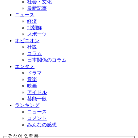
社会・文化
最新記事
ニュース
経済
北朝鮮
スポーツ
オピニオン
社説
コラム
日本関係のコラム
エンタメ
ドラマ
音楽
映画
アイドル
芸能一般
ランキング
ニュース
コメント
みんなの感想
검색어 입력폼