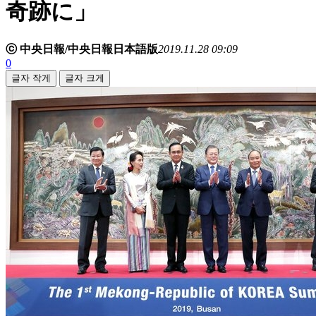
奇跡に」
ⓒ 中央日報/中央日報日本語版
2019.11.28 09:09
0
글자 작게
글자 크게