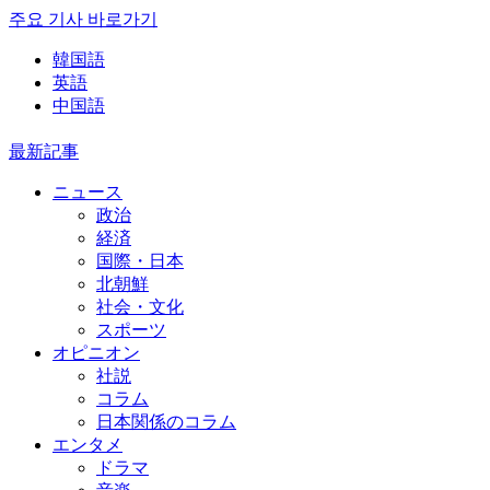
주요 기사 바로가기
韓国語
英語
中国語
最新記事
ニュース
政治
経済
国際・日本
北朝鮮
社会・文化
スポーツ
オピニオン
社説
コラム
日本関係のコラム
エンタメ
ドラマ