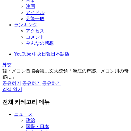
音楽
映画
アイドル
芸能一般
ランキング
アクセス
コメント
みんなの感想
YouTube 中央日報日本語版
外交
韓・メコン首脳会議…文大統領「漢江の奇跡、メコン川の奇
跡に」
공유하기
공유하기
공유하기
검색 열기
전체 카테고리 메뉴
ニュース
政治
国際・日本