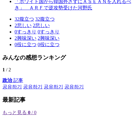
「ホワイト国から韓国外さずにＡＳＥＡＮを入れるべ
き」 ＡＲＦで逆攻勢受けた河野氏
32
腹立つ
32
腹立つ
2
悲しい
2
悲しい
0
すっきり
0
すっきり
2
興味深い
2
興味深い
0
役に立つ
0
役に立つ
みんなの感想ランキング
1
/ 2
政治
記事
공유하기
공유하기
공유하기
공유하기
最新記事
もっと見る
0
/ 0