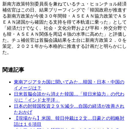
新南方政策特別委員長を兼ねているチュ・ヒョンチョル経済
補佐官はこの日、結果ブリーフィングで「韓国政府が推進す
る新南方政策が今後３０年間韓・ＡＳＥＡＮ協力政策でＡＳ
ＥＡＮ諸国から確固たる支持を得て本軌道に乗った」として
「経済だけでなく、社会・文化分野および平和・外交分野で
も韓・ＡＳＥＡＮ関係を周辺４強の水準に高めた」と評価し
た。チュ補佐官は首脳会議結果を土台に新南方政策２．０を
策定、２０２１年から本格的に推進する計画だと明らかにし
た。
関連記事
東南アジア９カ国に聞いてみた…韓国・日本・中国の
イメージは？
日米首脳会談から消えた韓国…「韓日米協力」の代わ
りに「インド太平洋」
日本の対韓国投資２９％減少…自国の経済が改善され
たおかげ
【現場から】米国、韓日仲裁は２文…日豪との戦略対
話は１６項目