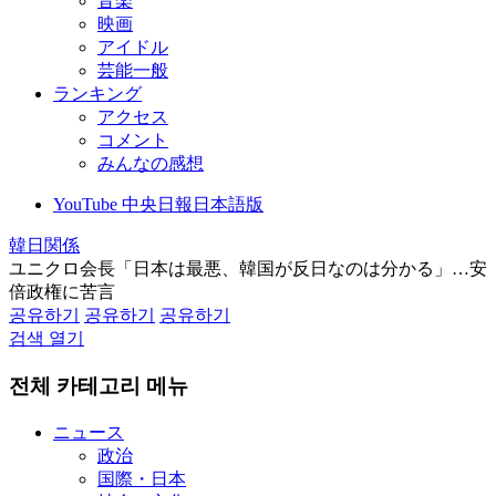
音楽
映画
アイドル
芸能一般
ランキング
アクセス
コメント
みんなの感想
YouTube 中央日報日本語版
韓日関係
ユニクロ会長「日本は最悪、韓国が反日なのは分かる」…安
倍政権に苦言
공유하기
공유하기
공유하기
검색 열기
전체 카테고리 메뉴
ニュース
政治
国際・日本