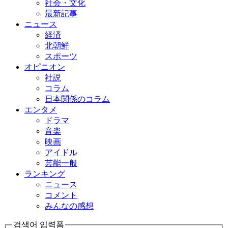
社会・文化
最新記事
ニュース
経済
北朝鮮
スポーツ
オピニオン
社説
コラム
日本関係のコラム
エンタメ
ドラマ
音楽
映画
アイドル
芸能一般
ランキング
ニュース
コメント
みんなの感想
검색어 입력폼