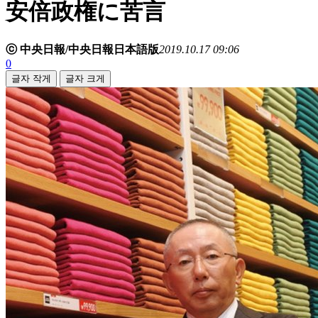
安倍政権に苦言
ⓒ 中央日報/中央日報日本語版
2019.10.17 09:06
0
글자 작게
글자 크게