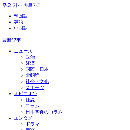
주요 기사 바로가기
韓国語
英語
中国語
最新記事
ニュース
政治
経済
国際・日本
北朝鮮
社会・文化
スポーツ
オピニオン
社説
コラム
日本関係のコラム
エンタメ
ドラマ