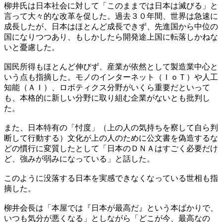
柳井氏は日本社会に対して「このままでは日本は滅びる」と
言って大々的な改革を促した。過去３０年間、世界は急速に
成長したが、日本はほとんど成長できず、先進国から中位の
国になりつつあり、もしかしたら開発途上国に転落しかねな
いと憂慮した。
国民所得もほとんど伸びず、産業が依然として製造業中心と
いう点も指摘した。モノのインターネット（ＩｏＴ）や人工
知能（ＡＩ）、ロボティクス分野がいくら重要だといって
も、本格的に新しい分野に取り組む企業がないとも批判し
た。
また、日本特有の「忖度」（上の人の気持ちを察して自ら判
断して行動する）文化が上の人のために公文書を偽造するな
どの慣行に変質したとして「日本のＤＮＡはすごく必要だけ
ど、強みが弱みになっている」と話した。
このように没落する日本を実感できなくなっている世相も指
摘した。
柳井会長は「本屋では『日本が最高だ』という本ばかりで、
いつも気分が悪くなる」としながら「どこが今、最高なの