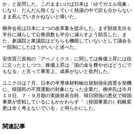
か」と反問した。このままいけば日本は「ゆでガエル現象」
になり、だんだん熱くなっていく熱湯の中で訳も分からない
まま死んでいきかねないと嘆いた。
柳井会長は日本に２つの改革案を提示した。まず財政支出を
半分に減らして公務員数も半分に減らすよう助言した。ま
た、参議院と衆議院はどちらも機能していないとして議会を
一院制にしたほうがいいと述べた。
安倍晋三首相の「アベノミクス」に関しては株価上昇には役
に立ったとしつつ、株価上昇は「国の金を費やせばどうにで
もなる」と言って事実上、成果がないと批判した。
ユニクロは７月、日本の半導体材料輸出規制強化措置を契機
に、韓国民の不買運動の対象になった企業だ。柳井氏は今月
１０日、７－９月期の実績発表当時、韓日関係の悪化で韓国
事業が苦戦しているにもかかわらず「（韓国事業の）戦略変
更は全く考えないでいる」と明らかにした。
関連記事