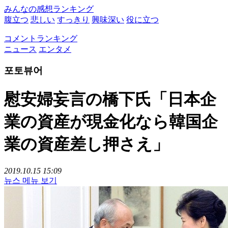
みんなの感想ランキング
腹立つ
悲しい
すっきり
興味深い
役に立つ
コメントランキング
ニュース
エンタメ
포토뷰어
慰安婦妄言の橋下氏「日本企
業の資産が現金化なら韓国企
業の資産差し押さえ」
2019.10.15 15:09
뉴스 메뉴 보기