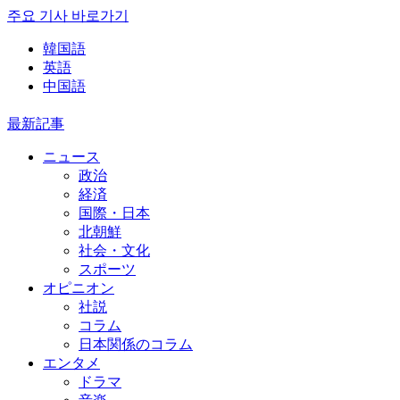
주요 기사 바로가기
韓国語
英語
中国語
最新記事
ニュース
政治
経済
国際・日本
北朝鮮
社会・文化
スポーツ
オピニオン
社説
コラム
日本関係のコラム
エンタメ
ドラマ