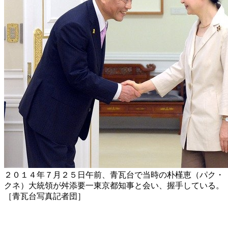
２０１４年７月２５日午前、青瓦台で当時の朴槿恵（パク・
クネ）大統領が舛添要一東京都知事と会い、握手している。
［青瓦台写真記者団］