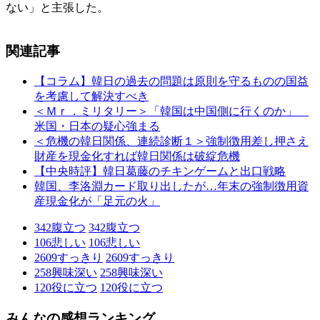
ない」と主張した。
関連記事
【コラム】韓日の過去の問題は原則を守るものの国益
を考慮して解決すべき
＜Ｍｒ．ミリタリー＞「韓国は中国側に行くのか」
米国・日本の疑心強まる
＜危機の韓日関係、連続診断１＞強制徴用差し押さえ
財産を現金化すれば韓日関係は破綻危機
【中央時評】韓日葛藤のチキンゲームと出口戦略
韓国、李洛淵カード取り出したが…年末の強制徴用資
産現金化が「足元の火」
342
腹立つ
342
腹立つ
106
悲しい
106
悲しい
2609
すっきり
2609
すっきり
258
興味深い
258
興味深い
120
役に立つ
120
役に立つ
みんなの感想ランキング