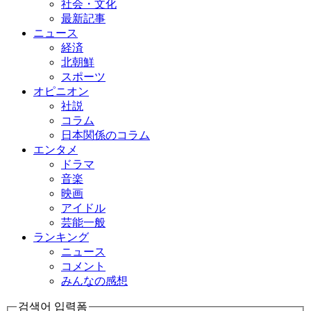
社会・文化
最新記事
ニュース
経済
北朝鮮
スポーツ
オピニオン
社説
コラム
日本関係のコラム
エンタメ
ドラマ
音楽
映画
アイドル
芸能一般
ランキング
ニュース
コメント
みんなの感想
검색어 입력폼