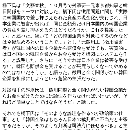
橋下氏は「文藝春秋」１０月号で舛添要一元東京都知事と韓
日関係をテーマに対談した。橋下氏は徴用問題に関し「実際
に韓国国内で差し押さえられた資産の現金化が実行され、日
本企業に被害が出れば、同じ金額分だけ日本国内の韓国企業
の資産を差し押さえるのはどうだろうか。これを提案した
い」と述べた。続いて「どの韓国企業を対象にするのかなど
は今後決めるということで…」とし「元徴用工（徴用被害
者）が韓国国内の日本企業から賠償金を受けても、実質的に
は日本国内の韓国企業からお金を受ける構図にシステムを作
る」と説明した。さらに「そうすれば日本企業は被害を受け
ない。韓国も賠償金を受けることが馬鹿らしくなってやめる
のではないだろうか」と語った。徴用と全く関係がない韓国
企業を担保にしようという趣旨の主張だった。
対談相手の舛添氏は「徴用問題と全く関係がない韓国企業か
らお金を受けるためには論理を作らなければいけないが、そ
れほど簡単なことではなさそうだ」と話した。
それでも橋下氏は「そのような論理を作るのが政治家の仕
事」とし「韓国企業はもちろん日本の裁判所に不当だと主張
するだろうが、そのような判断は司法府に任せるべき」と主