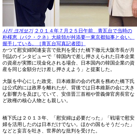
사진 크게보기
２０１４年７月２５日午前、青瓦台で当時の
朴槿恵（パク・クネ）大統領が舛添要一東京都知事と会い、
握手している。［青瓦台写真記者団］
かつて慰安婦関連妄言で批判を受けた橋下徹元大阪市長が月
刊誌のインタビューで「韓国内で差し押さえられた日本企業
の資産が実際に現金化される場合、日本国内の韓国企業の資
産を同じ金額分だけ差し押さえよう」と提案した。
大阪を中心にした政党、日本維新の会の代表を務めた橋下氏
は公式的には政界を離れたが、背後では日本維新の会に大き
な影響力を及ぼしていて、安倍晋三首相や菅義偉官房長官な
ど政権の核心人物とも親しい。
橋下氏は２０１３年、「慰安婦は必要だった」「戦場で慰安
婦を活用したのは日本だけでない。ほかの国もそうだった」
などと妄言を吐き、世界的な批判を受けた。