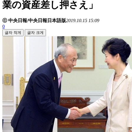
業の資産差し押さえ」
ⓒ 中央日報/中央日報日本語版
2019.10.15 15:09
0
글자 작게
글자 크게