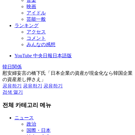
音楽
映画
アイドル
芸能一般
ランキング
アクセス
コメント
みんなの感想
YouTube 中央日報日本語版
韓日関係
慰安婦妄言の橋下氏「日本企業の資産が現金化なら韓国企業
の資産差し押さえ」
공유하기
공유하기
공유하기
검색 열기
전체 카테고리 메뉴
ニュース
政治
国際・日本