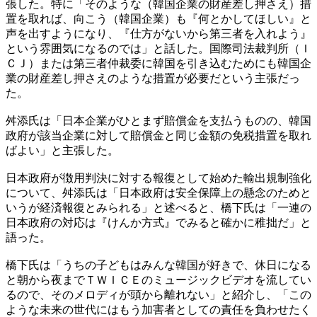
張した。特に「そのような（韓国企業の財産差し押さえ）措
置を取れば、向こう（韓国企業）も『何とかしてほしい』と
声を出すようになり、『仕方がないから第三者を入れよう』
という雰囲気になるのでは」と話した。国際司法裁判所（Ｉ
ＣＪ）または第三者仲裁委に韓国を引き込むためにも韓国企
業の財産差し押さえのような措置が必要だという主張だっ
た。
舛添氏は「日本企業がひとまず賠償金を支払うものの、韓国
政府が該当企業に対して賠償金と同じ金額の免税措置を取れ
ばよい」と主張した。
日本政府が徴用判決に対する報復として始めた輸出規制強化
について、舛添氏は「日本政府は安全保障上の懸念のためと
いうが経済報復とみられる」と述べると、橋下氏は「一連の
日本政府の対応は『けんか方式』でみると確かに稚拙だ」と
語った。
橋下氏は「うちの子どもはみんな韓国が好きで、休日になる
と朝から夜までＴＷＩＣＥのミュージックビデオを流してい
るので、そのメロディが頭から離れない」と紹介し、「この
ような未来の世代にはもう加害者としての責任を負わせたく