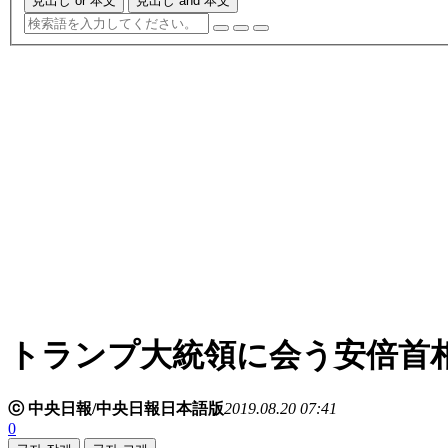
見出し or 本文
見出し and 本文
トランプ大統領に会う安倍首
ⓒ 中央日報/中央日報日本語版
2019.08.20 07:41
0