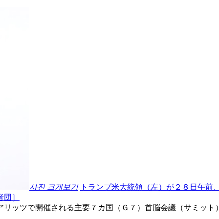
사진 크게보기
トランプ米大統領（左）が２８日午前
者団］
アリッツで開催される主要７カ国（Ｇ７）首脳会議（サミット