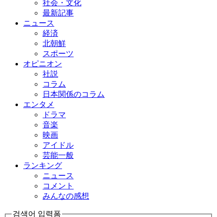
社会・文化
最新記事
ニュース
経済
北朝鮮
スポーツ
オピニオン
社説
コラム
日本関係のコラム
エンタメ
ドラマ
音楽
映画
アイドル
芸能一般
ランキング
ニュース
コメント
みんなの感想
검색어 입력폼