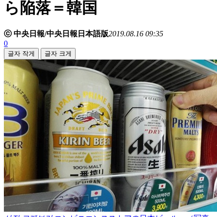
ら陥落＝韓国
ⓒ 中央日報/中央日報日本語版
2019.08.16 09:35
0
글자 작게
글자 크게