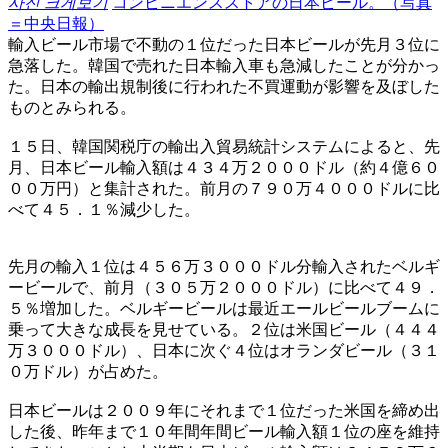
사진 크게보기
コンビニエンスストアの日本ビール。（写真
＝中央日報）
輸入ビール市場で不動の１位だった日本ビールが先月３位に
急落した。韓国で売れた日本輸入車も急減したことが分かっ
た。日本の輸出規制後に行われた不買運動が影響を及ぼした
ものとみられる。
１５日、韓国関税庁の輸出入貿易統計システムによると、先
月、日本ビール輸入額は４３４万２０００ドル（約４億６０
００万円）と集計された。前月の７９０万４０００ドルに比
べて４５．１％減少した。
先月の輸入１位は４５６万３０００ドル分輸入されたベルギ
ービールで、前月（３０５万２０００ドル）に比べて４９．
５％増加した。ベルギービールは最近エールビールブームに
乗って大きな成長を見せている。２位は米国ビール（４４４
万３０００ドル）、日本に次ぐ４位はオランダビール（３１
０万ドル）が占めた。
日本ビールは２００９年にそれまで１位だった米国を締め出
した後、昨年まで１０年間年間ビール輸入額１位の座を維持