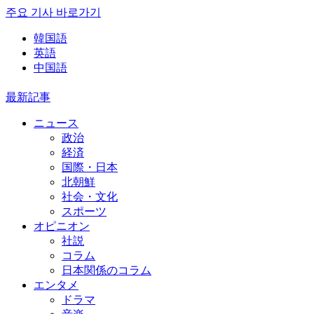
주요 기사 바로가기
韓国語
英語
中国語
最新記事
ニュース
政治
経済
国際・日本
北朝鮮
社会・文化
スポーツ
オピニオン
社説
コラム
日本関係のコラム
エンタメ
ドラマ