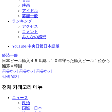
音楽
映画
アイドル
芸能一般
ランキング
アクセス
コメント
みんなの感想
YouTube 中央日報日本語版
経済一般
日本ビール輸入４５％減…１０年守った輸入ビール１位から
陥落＝韓国
공유하기
공유하기
공유하기
검색 열기
전체 카테고리 메뉴
ニュース
政治
国際・日本