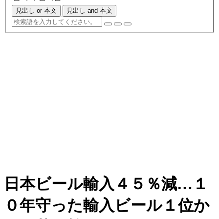
見出し or 本文
見出し and 本文
日本ビール輸入４５％減…１
０年守った輸入ビール１位か