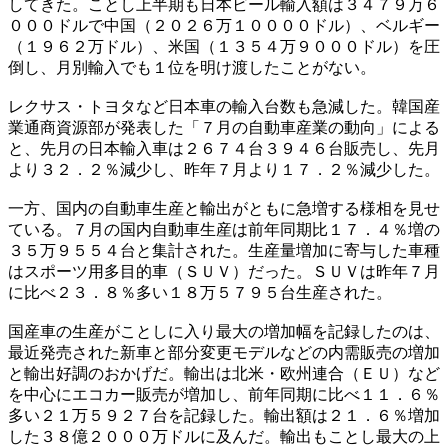
してきた。ことし上半期も日本ビール輸入額は３４７９万６
０００ドルで中国（２０２６万１００００ドル）、ベルギー
（１９６２万ドル）、米国（１３５４万９０００ドル）を圧
倒し、月別輸入でも１位を明け渡したことがない。
レクサス・トヨタなど日本車の輸入台数も急減した。韓国産
業通商資源部が発表した「７月の自動車産業の動向」による
と、先月の日本輸入車は２６７４台３９４６台販売し、先月
より３２．２％減少し、昨年７月より１７．２％減少した。
一方、国内の自動車生産と輸出がともに急増する様相を見せ
ている。７月の国内自動車生産は前年同期比１７．４％増の
３５万９５５４台と集計された。生産量増加に寄与した車種
はスポーツ用多目的車（ＳＵＶ）だった。ＳＵＶは昨年７月
に比べ２３．８％多い１８万５７９５台生産された。
国産車の生産がことしに入り最大の増加幅を記録したのは、
最近発売された新車と部分変更モデルなどの内需販売の増加
と輸出好調のおかげだ。輸出は北米・欧州連合（ＥＵ）など
を中心にエコカー販売が増加し、前年同期に比べ１１．６％
多い２１万５９２７台を記録した。輸出額は２１．６％増加
した３８億２０００万ドルに及んだ。輸出もことし最大の上