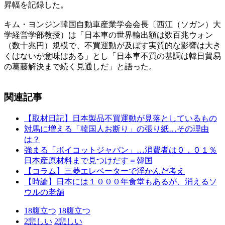
昇幅を記録した。
キム・ヨンジン韓国自動車産業学会会長〔西江（ソガン）大
学経営学部教授）は「日本車の世界輸出額は数百兆ウォン
（数十兆円）規模で、不買運動が及ぼす実質的な影響は大き
くはないが意味はある」とし「日本車不買の基調は韓日貿易
の葛藤解決まで続く見通しだ」と語った。
関連記事
【取材日記】日本製品不買運動が見落としているもの
対馬に増える「韓国人お断り」の張り紙…その理由
は？
強まる「ボイコットジャパン」…消費者は０．０１％
日本産原材料まで見つけだす＝韓国
【コラム】三菱エレベーターで浮かんだ考え
【時論】日本には１０００年食堂もあるが、消えるソ
ウルの老舗
18
腹立つ
18
腹立つ
2
悲しい
2
悲しい