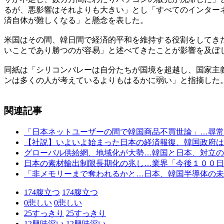
るが、悪影響はそれよりも大きい」とし「すべてのインター
済自体が難しくなる」と懸念を表した。
米国はその間、韓日間で経済的平和を維持する役割をしてき
いことであり勝つのが容易」と述べてきたことが影響を及ぼ
同紙は「シリコンバレーは自分たちが国境を超越し、国家主
ンは多くの人が考えているよりもはるかに弱い」と指摘した
関連記事
「日本ネットユーザーの間で韓国商品不買世論」…尋常
【社説】いよいよ始まった日本の経済報復、韓国政府は
グローバル供給網、地域化が大勢…韓国と日本、対立の
日本の素材輸出制限長期化の兆し…業界「今後１００日
「非メモリーまで奪われるかと…日本、韓国半導体の未
174
腹立つ
174
腹立つ
0
悲しい
0
悲しい
25
すっきり
25
すっきり
12
興味深い
12
興味深い