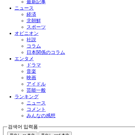
最新記事
ニュース
経済
北朝鮮
スポーツ
オピニオン
社説
コラム
日本関係のコラム
エンタメ
ドラマ
音楽
映画
アイドル
芸能一般
ランキング
ニュース
コメント
みんなの感想
검색어 입력폼