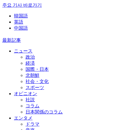
주요 기사 바로가기
韓国語
英語
中国語
最新記事
ニュース
政治
経済
国際・日本
北朝鮮
社会・文化
スポーツ
オピニオン
社説
コラム
日本関係のコラム
エンタメ
ドラマ