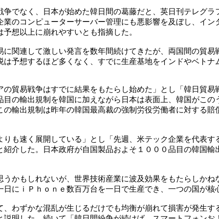
戦争でなく、日本が始めた韓日間の葛藤だと、英日刊テレグラ
企業のコンピューターサーバー管理にも悪影響を及ぼし、イン
は予想以上に崩れやすいとも指摘した。
易に関連して激しい発言を数年間続けてきたが、両国間の貿易
税は予想するほど多くなく、すでに生産基地をインドやベトナ
アの貿易戦争はすでに結果をもたらし始めた」とし「韓日貿易
品目の輸出規制を韓国に加えながら日本は表面上、韓国がこの
この輸出規制は昨年の韓国最高裁の強制労役労働者に対する賠
よりも速く展開している」とし「先週、米テック企業を代表す
と紹介した。日本政府が自国製品およそ１０００品目の韓国輸
思うかもしれないが、世界技術産業に波及効果をもたらしかね
一日にｉＰｈｏｎｅ数百万台を一日で生産でき、一つの国が核
て、わずかな混乱が生じるだけでも均衡が崩れて損害が発生す
と説明した。続いて「韓日間紛争が続けば、スマートフォンお