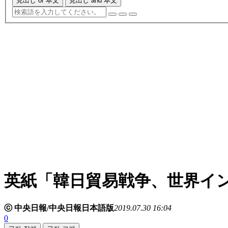
見出し or 本文
見出し and 本文
英紙「韓日貿易戦争、世界イ
ⓒ 中央日報/中央日報日本語版
2019.07.30 16:04
0