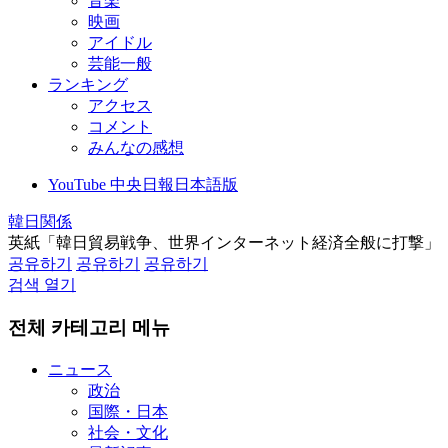
音楽
映画
アイドル
芸能一般
ランキング
アクセス
コメント
みんなの感想
YouTube 中央日報日本語版
韓日関係
英紙「韓日貿易戦争、世界インターネット経済全般に打撃」
공유하기
공유하기
공유하기
검색 열기
전체 카테고리 메뉴
ニュース
政治
国際・日本
社会・文化