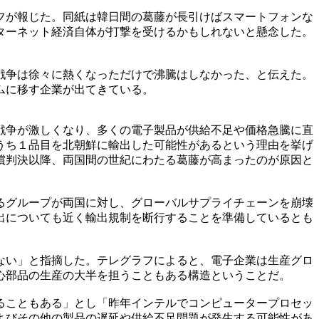
フが報じた。同紙は韓日間の葛藤が長引けばスマートフォンな
ターネット経済自体が打撃を受けるかもしれないと懸念した。
戦争は徐々に熱くなっただけで沸騰はしなかった、と伝えた。
ムに移す企業が出てきている。
戦争が激しくなり、多くの電子製品が供給不足や価格急騰に直
うち１品目を北朝鮮に輸出した可能性があるという理由を挙げ
償判決以降、両国間の世紀にわたる葛藤が高まったのが原因と
るグループが両国に対し、グローバルサプライチェーンを崩壊
出についても近く輸出規制を断行することを準備しているとも
ない」と指摘した。テレグラフによると、電子企業は生産グロ
心部品の生産の大半を担うこともある構造ということだ。
ることもある」とし「昨年インテルでコンピュータープロセッ
よびその他の製品の遅延や供給不足問題が発生する可能性があ