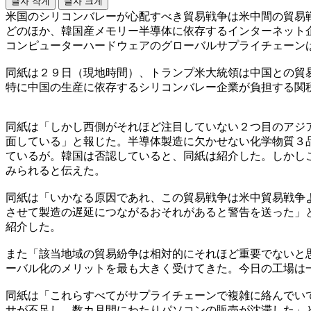
글자 작게
글자 크게
米国のシリコンバレーが心配すべき貿易戦争は米中間の貿易
どのほか、韓国産メモリー半導体に依存するインターネット
コンピューターハードウェアのグローバルサプライチェーン
同紙は２９日（現地時間）、トランプ米大統領は中国との貿
特に中国の生産に依存するシリコンバレー企業が負担する関
同紙は「しかし西側がそれほど注目していない２つ目のアジ
面している」と報じた。半導体製造に欠かせない化学物質３
ているが。韓国は否認していると、同紙は紹介した。しかし
みられると伝えた。
同紙は「いかなる原因であれ、この貿易戦争は米中貿易戦争
させて製造の遅延につながるおそれがあると警告を送った」
紹介した。
また「該当地域の貿易紛争は相対的にそれほど重要でないと
ーバル化のメリットを最も大きく受けてきた。今日の工場は
同紙は「これらすべてがサプライチェーンで複雑に絡んでい
サが不足し、数カ月間にわたりパソコンの販売が沈滞した」