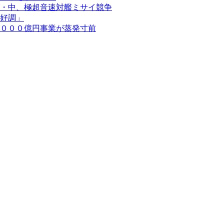
・中、極超音速対艦ミサイ競争
好調」
０００億円事業が蒸発寸前