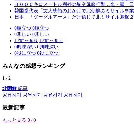
３０００キロメートル圏外の航空母艦打撃…米・露・日
韓国党代表「文大統領のおかげで北朝鮮のミサイル事業
日本、「グーグルアース」だけ信じて北ミサイル迎撃２
0
腹立つ
0
腹立つ
0
悲しい
0
悲しい
17
すっきり
17
すっきり
0
興味深い
0
興味深い
0
役に立つ
0
役に立つ
みんなの感想ランキング
1
/ 2
北朝鮮
記事
공유하기
공유하기
공유하기
공유하기
最新記事
もっと見る
0
/ 0