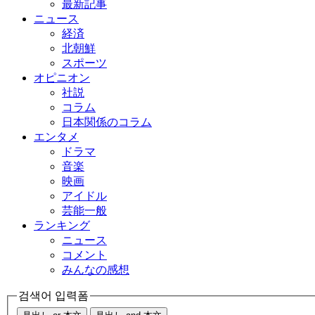
最新記事
ニュース
経済
北朝鮮
スポーツ
オピニオン
社説
コラム
日本関係のコラム
エンタメ
ドラマ
音楽
映画
アイドル
芸能一般
ランキング
ニュース
コメント
みんなの感想
검색어 입력폼