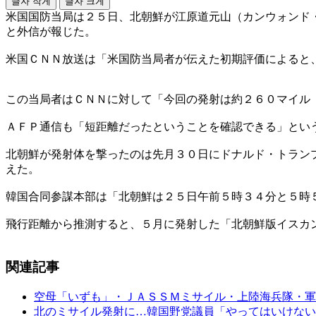
글자 작게
글자 크게
米国国防当局は２５日、北朝鮮が江原道元山（カンウォンド
と外信が報じた。
米国ＣＮＮ放送は「米国防当局者が伝えた初期評価によると
この当局者はＣＮＮに対して「今回の発射は約２６０マイル
ＡＦＰ通信も「短距離だったということを確認できる」とい
北朝鮮が発射体を撃ったのは先月３０日にドナルド・トラン
えた。
韓国合同参謀本部は「北朝鮮は２５日午前５時３４分と５時
飛行距離から推測すると、５月に発射した「北朝鮮版イスカ
関連記事
空母「いずも」・ＪＡＳＳＭミサイル・上陸海兵隊・軍
北のミサイル発射に…韓国野党議員「やってはいけない