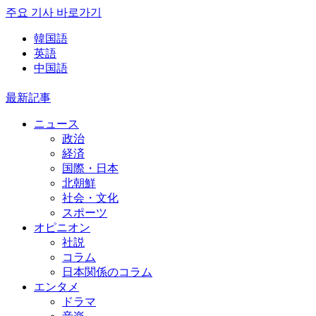
주요 기사 바로가기
韓国語
英語
中国語
最新記事
ニュース
政治
経済
国際・日本
北朝鮮
社会・文化
スポーツ
オピニオン
社説
コラム
日本関係のコラム
エンタメ
ドラマ