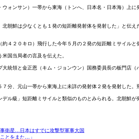
・ウォンサン）一帯から東海（トンへ、日本名・日本海）上に
、北朝鮮は少なくとも１発の短距離発射体を発射した」と伝え
（約４２０キロ）飛行した今年５月の２発の短距離ミサイルと
う米国当局者の言及を伝えた。
プ大統領と金正恩（キム・ジョンウン）国務委員長の板門店（
５７分、元山一帯から東海上に未詳の発射体２発を発射した。
ンデル級」短距離ミサイルと類似のものとみられる。北朝鮮が
事衛星…日本はすでに攻撃型軍事大国
ことをまた…」