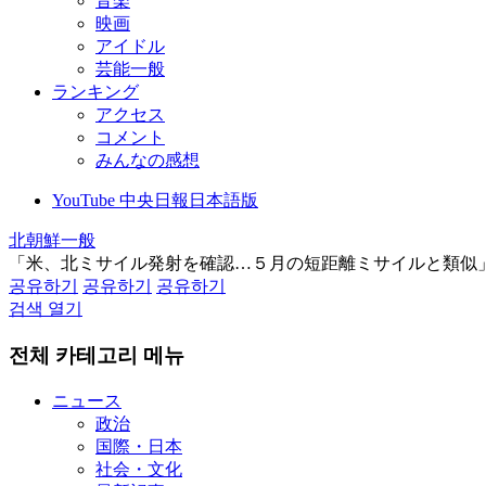
音楽
映画
アイドル
芸能一般
ランキング
アクセス
コメント
みんなの感想
YouTube 中央日報日本語版
北朝鮮一般
「米、北ミサイル発射を確認…５月の短距離ミサイルと類似
공유하기
공유하기
공유하기
검색 열기
전체 카테고리 메뉴
ニュース
政治
国際・日本
社会・文化