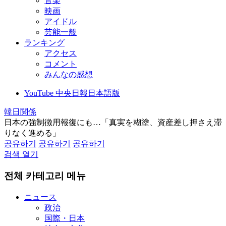
音楽
映画
アイドル
芸能一般
ランキング
アクセス
コメント
みんなの感想
YouTube 中央日報日本語版
韓日関係
日本の強制徴用報復にも…「真実を糊塗、資産差し押さえ滞
りなく進める」
공유하기
공유하기
공유하기
검색 열기
전체 카테고리 메뉴
ニュース
政治
国際・日本