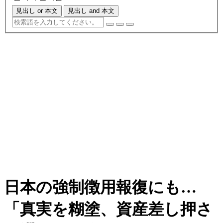
見出し or 本文
見出し and 本文
日本の強制徴用報復にも…
「真実を糊塗、資産差し押さ