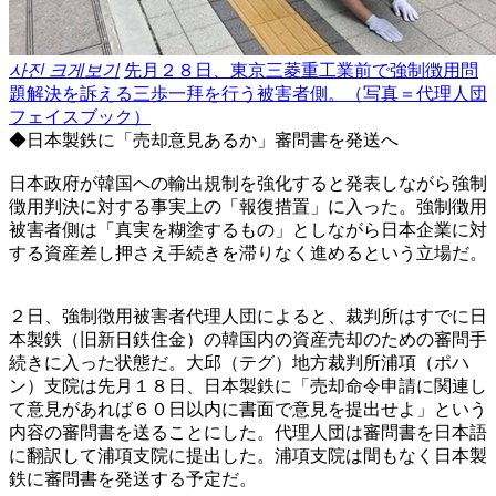
사진 크게보기
先月２８日、東京三菱重工業前で強制徴用問
題解決を訴える三歩一拜を行う被害者側。（写真＝代理人団
フェイスブック）
◆日本製鉄に「売却意見あるか」審問書を発送へ
日本政府が韓国への輸出規制を強化すると発表しながら強制
徴用判決に対する事実上の「報復措置」に入った。強制徴用
被害者側は「真実を糊塗するもの」としながら日本企業に対
する資産差し押さえ手続きを滞りなく進めるという立場だ。
２日、強制徴用被害者代理人団によると、裁判所はすでに日
本製鉄（旧新日鉄住金）の韓国内の資産売却のための審問手
続きに入った状態だ。大邱（テグ）地方裁判所浦項（ポハ
ン）支院は先月１８日、日本製鉄に「売却命令申請に関連し
て意見があれば６０日以内に書面で意見を提出せよ」という
内容の審問書を送ることにした。代理人団は審問書を日本語
に翻訳して浦項支院に提出した。浦項支院は間もなく日本製
鉄に審問書を発送する予定だ。