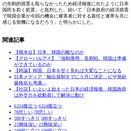
の先制的措置も取らなかったため経済報復に出たように日本
国民を欺く処置」と批判した。続いて「日本政府の経済措置
で韓国企業が今回の機会に被害者に対する責任と連帯を共に
感じる契機になるだろう」と明らかにした。
関連記事
【噴水台】日本、韓国の敵なのか
【グローバルアイ】「強制徴用」長期戦、韓国は準備
ができているのか
【時論】韓国、日本を甘く見れば大変なことになる
日本メディア「輸出規制すでに５月に決定…ビザ発給
厳格化も考慮」
【社説】いよいよ始まった日本の経済報復、韓国政府
は外交力を総動員して解決に動け
6324
腹立つ
6324
腹立つ
78
悲しい
78
悲しい
380
すっきり
380
すっきり
23
興味深い
23
興味深い
108
役に立つ
108
役に立つ