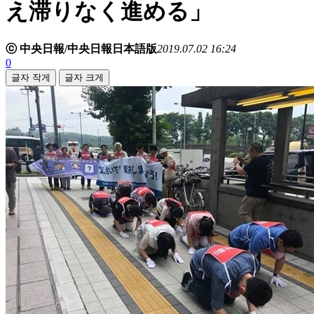
え滞りなく進める」
ⓒ 中央日報/中央日報日本語版
2019.07.02 16:24
0
글자 작게
글자 크게