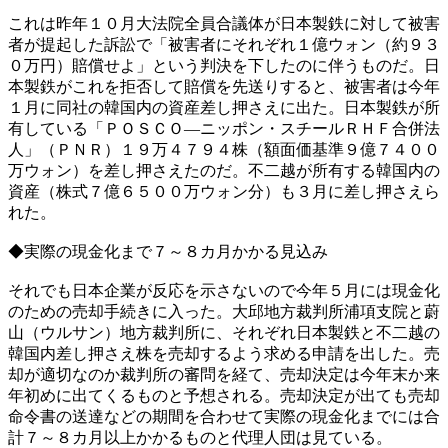
これは昨年１０月大法院全員合議体が日本製鉄に対して被害
者が提起した訴訟で「被害者にそれぞれ１億ウォン（約９３
０万円）賠償せよ」という判決を下したのに伴うものだ。日
本製鉄がこれを拒否して賠償を先送りすると、被害者は今年
１月に同社の韓国内の資産差し押さえに出た。日本製鉄が所
有している「ＰＯＳＣＯ―ニッポン・スチールＲＨＦ合併法
人」（ＰＮＲ）１９万４７９４株（額面価基準９億７４００
万ウォン）を差し押さえたのだ。不二越が所有する韓国内の
資産（株式７億６５００万ウォン分）も３月に差し押さえら
れた。
◆実際の現金化まで７～８カ月かかる見込み
それでも日本企業が反応を示さないので今年５月には現金化
のための売却手続きに入った。大邱地方裁判所浦項支院と蔚
山（ウルサン）地方裁判所に、それぞれ日本製鉄と不二越の
韓国内差し押さえ株を売却するよう求める申請を出した。売
却が適切なのか裁判所の審問を経て、売却決定は今年末か来
年初めに出てくるものと予想される。売却決定が出ても売却
命令書の送達などの期間を合わせて実際の現金化までには合
計７～８カ月以上かかるものと代理人団は見ている。