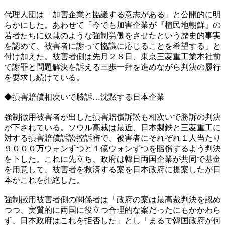
代理人団は「加害企業と協議する意志がある」と公開的に明
らかにした。あわせて「今でも加害企業が『植民地朝鮮』の
若者たちに奴隷のような強制労働をさせたという歴史的事実
を認めて、被害者に謝って協議に応じることを希望する」と
付け加えた。被害者側は先月２８日、東京三菱重工業本社前
で謝罪と問題解決を訴える三歩一拜を進めながら判決の履行
を要求し続けている。
◆損害賠償相次いで勝訴…沈黙する日本企業
強制徴用被害者が出した損害賠償訴訟も相次いで勝訴の判決
が下されている。ソウル高裁は最近、日本製鉄と三菱重工に
対する損害賠償訴訟控訴審で、被害者にそれぞれ１人当たり
９０００万ウォンずつと１億ウォンずつを賠償するよう判決
を下した。これに先立ち、政府は韓日両国企業が共同で基金
を用意して、被害者を救済する案を日本政府に提案したが日
本がこれを拒絶した。
強制徴用被害者側の関係者は「政府の案は最高裁判決を認め
つつ、実質的に両国に役立つ合理的な案だったにもかかわら
ず、日本政府はこれを拒否した」とし「まるで韓国政府が何