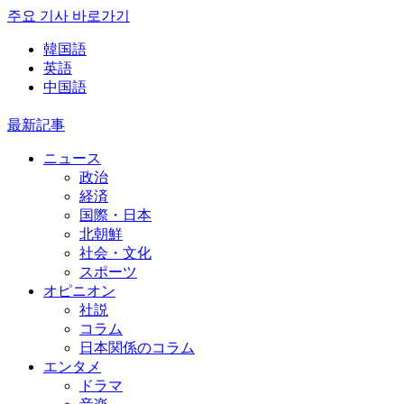
주요 기사 바로가기
韓国語
英語
中国語
最新記事
ニュース
政治
経済
国際・日本
北朝鮮
社会・文化
スポーツ
オピニオン
社説
コラム
日本関係のコラム
エンタメ
ドラマ