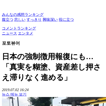
みんなの感想ランキング
腹立つ
悲しい
すっきり
興味深い
役に立つ
コメントランキング
ニュース
エンタメ
포토뷰어
日本の強制徴用報復にも…
「真実を糊塗、資産差し押さ
え滞りなく進める」
2019.07.02 16:24
뉴스 메뉴 보기