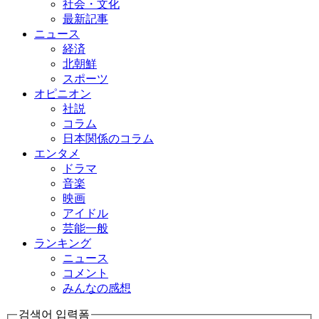
社会・文化
最新記事
ニュース
経済
北朝鮮
スポーツ
オピニオン
社説
コラム
日本関係のコラム
エンタメ
ドラマ
音楽
映画
アイドル
芸能一般
ランキング
ニュース
コメント
みんなの感想
검색어 입력폼