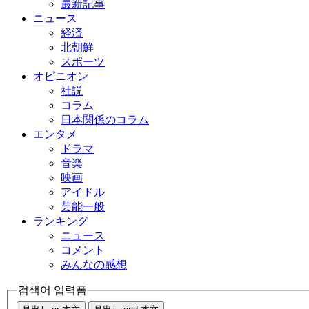
最新記事
ニュース
経済
北朝鮮
スポーツ
オピニオン
社説
コラム
日本関係のコラム
エンタメ
ドラマ
音楽
映画
アイドル
芸能一般
ランキング
ニュース
コメント
みんなの感想
검색어 입력폼