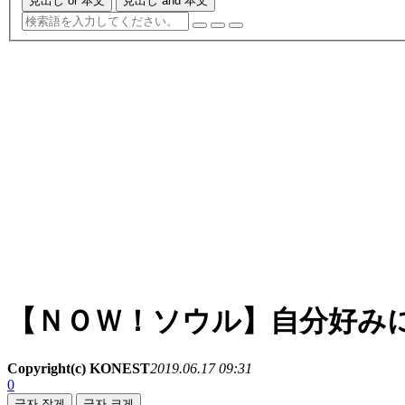
見出し or 本文
見出し and 本文
【ＮＯＷ！ソウル】自分好み
Copyright(c) KONEST
2019.06.17 09:31
0
글자 작게
글자 크게