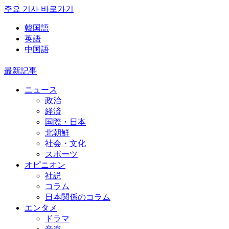
주요 기사 바로가기
韓国語
英語
中国語
最新記事
ニュース
政治
経済
国際・日本
北朝鮮
社会・文化
スポーツ
オピニオン
社説
コラム
日本関係のコラム
エンタメ
ドラマ