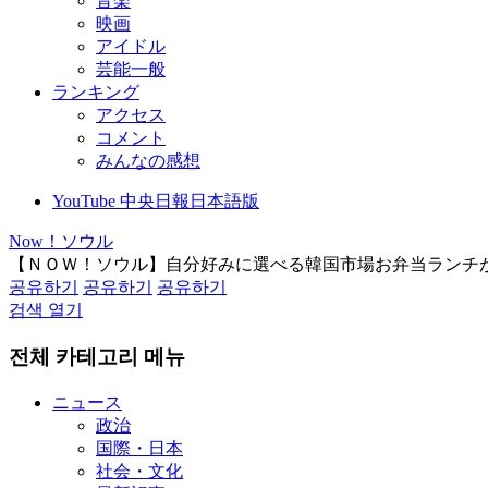
音楽
映画
アイドル
芸能一般
ランキング
アクセス
コメント
みんなの感想
YouTube 中央日報日本語版
Now！ソウル
【ＮＯＷ！ソウル】自分好みに選べる韓国市場お弁当ランチ
공유하기
공유하기
공유하기
검색 열기
전체 카테고리 메뉴
ニュース
政治
国際・日本
社会・文化