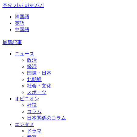
주요 기사 바로가기
韓国語
英語
中国語
最新記事
ニュース
政治
経済
国際・日本
北朝鮮
社会・文化
スポーツ
オピニオン
社説
コラム
日本関係のコラム
エンタメ
ドラマ