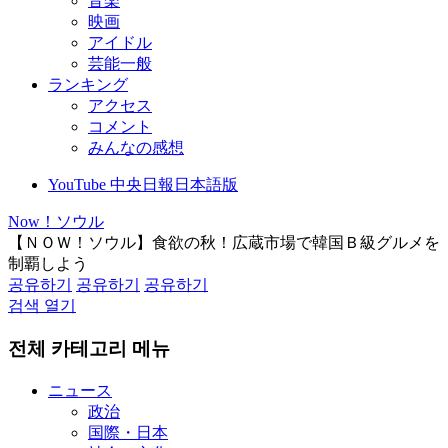
音楽
映画
アイドル
芸能一般
ランキング
アクセス
コメント
みんなの感想
YouTube 中央日報日本語版
Now！ソウル
【ＮＯＷ！ソウル】食欲の秋！広蔵市場で韓国Ｂ級グルメを
制覇しよう
공유하기
공유하기
공유하기
검색 열기
전체 카테고리 메뉴
ニュース
政治
国際・日本