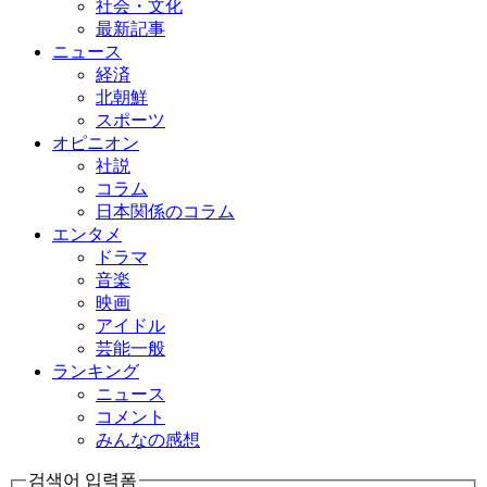
社会・文化
最新記事
ニュース
経済
北朝鮮
スポーツ
オピニオン
社説
コラム
日本関係のコラム
エンタメ
ドラマ
音楽
映画
アイドル
芸能一般
ランキング
ニュース
コメント
みんなの感想
검색어 입력폼