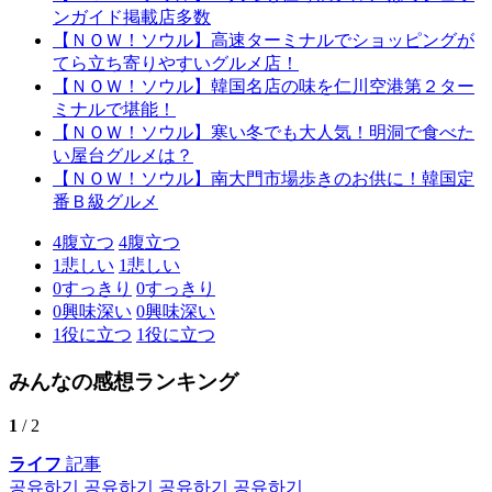
ンガイド掲載店多数
【ＮＯＷ！ソウル】高速ターミナルでショッピングが
てら立ち寄りやすいグルメ店！
【ＮＯＷ！ソウル】韓国名店の味を仁川空港第２ター
ミナルで堪能！
【ＮＯＷ！ソウル】寒い冬でも大人気！明洞で食べた
い屋台グルメは？
【ＮＯＷ！ソウル】南大門市場歩きのお供に！韓国定
番Ｂ級グルメ
4
腹立つ
4
腹立つ
1
悲しい
1
悲しい
0
すっきり
0
すっきり
0
興味深い
0
興味深い
1
役に立つ
1
役に立つ
みんなの感想ランキング
1
/ 2
ライフ
記事
공유하기
공유하기
공유하기
공유하기