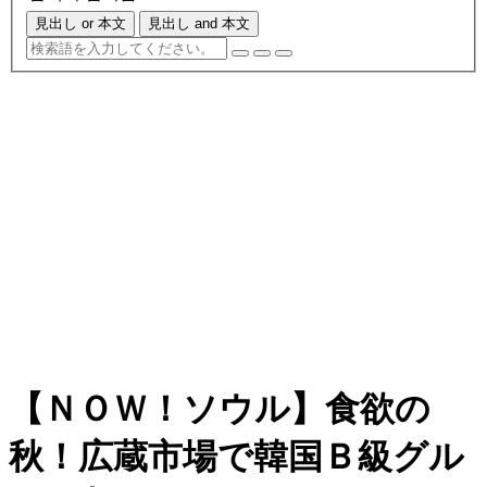
見出し or 本文
見出し and 本文
【ＮＯＷ！ソウル】食欲の
秋！広蔵市場で韓国Ｂ級グル