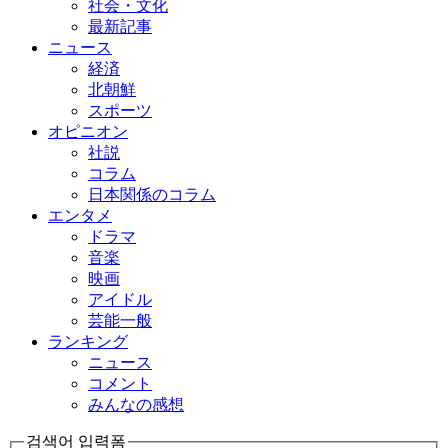
社会・文化
最新記事
ニュース
経済
北朝鮮
スポーツ
オピニオン
社説
コラム
日本関係のコラム
エンタメ
ドラマ
音楽
映画
アイドル
芸能一般
ランキング
ニュース
コメント
みんなの感想
검색어 입력폼