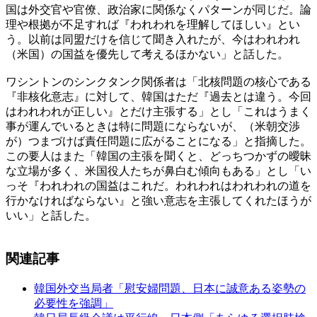
国は外交官や官僚、政治家に関係なくパターンが同じだ。論
理や根拠が不足すれば『われわれを理解してほしい』とい
う。以前は同盟だけを信じて聞き入れたが、今はわれわれ
（米国）の国益を優先して考えるほかない」と話した。
ワシントンのシンクタンク関係者は「北核問題の核心である
『非核化意志』に対して、韓国はただ『過去とは違う。今回
はわれわれが正しい』とだけ主張する」とし「これはうまく
事が運んでいるときは特に問題にならないが、（米朝交渉
が）つまづけば責任問題に広がることになる」と指摘した。
この要人はまた「韓国の主張を聞くと、どっちつかずの曖昧
な立場が多く、米国役人たちが鼻白む傾向もある」とし「い
っそ『われわれの国益はこれだ。われわれはわれわれの道を
行かなければならない』と強い意志を主張してくれたほうが
いい」と話した。
関連記事
韓国外交当局者「慰安婦問題、日本に誠意ある姿勢の
必要性を強調」