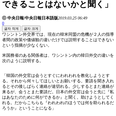
できることはないかと聞く」
ⓒ 中央日報/中央日報日本語版
2019.03.25 06:49
0
글자 작게
글자 크게
ワシントン外交界では、現在の韓米同盟の危機が２人の指導
者間の政策や価値観の違いだけでは説明することはできない
という指摘が少なくない。
米国務省のある関係者は、ワシントン内の韓日外交の違いを
次のように説明する。
「韓国の外交官は会うとすぐにわれわれを教化しようとす
る。それから何々してほしいとお願いする。要請を聞き入れ
るとその後しばらく連絡が途切れる。少しするとまた連絡が
来るが、会うとまた要請だ。日本の外交官は会うと先に『私
はあなたのために何ができるか』と聞く。助けようとしてく
れる。だからこちらも『われわれのほうでは何を助られるだ
ろうか』ということになる」