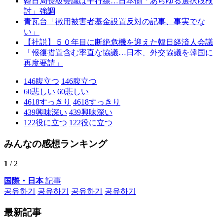
韓日局長級会議は平行線…日本側「あらゆる選択肢検
討」強調
青瓦台「徴用被害者基金設置反対の記事、事実でな
い」
【社説】５０年目に断絶危機を迎えた韓日経済人会議
「報復措置含む率直な協議…日本、外交協議を韓国に
再度要請」
146
腹立つ
146
腹立つ
60
悲しい
60
悲しい
4618
すっきり
4618
すっきり
439
興味深い
439
興味深い
122
役に立つ
122
役に立つ
みんなの感想ランキング
1
/ 2
国際・日本
記事
공유하기
공유하기
공유하기
공유하기
最新記事