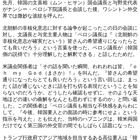
先月、韓国の文喜相（ムン・ヒサン）国会議長と与野党代表
がナンシー・ペロシ下院議長と会談した後、ワシントン外交
界では微妙な波紋を呼んだ。
北朝鮮の非核化意志に対する論争が起こったこの日の会談に
対し、文議長と与党主要人物は「ペロシ議長は『（北朝鮮の
非核化意志が確実だという）皆さんの希望通りになったらと
ても良いだろう』という言葉を使った。ペロシ議長が（韓国
側の説得で）十分理解したと解釈できる」と話したためだ。
米議会関係者は「その話を聞いた瞬間、われわれは皆、『ｏ
ｈ ｍｙ Ｇｏｄ（まさか）！』を叫んだ。『皆さんの希望
通りになったらとても良いだろう』という言い回しは、まっ
たく話が通じないときに話を打ち切る表現だということを知
らないのだろうか。どうしたら確認もせずに、そのような天
地ほどの違いの曲解をなんとも思わずにするのか」と問い返
した。この関係者は「ペロシ議長も相当な不快感をあらわに
して、『今後、韓国要人との面談の時に参考にせよ』という
指示を与えた」とも伝えた。当時のハプニングは、韓米両国
だけでなく第三国の外交官の間でもしばらく話題になった。
トランプ行政府でアジア地域を担当するある高位要人は「韓