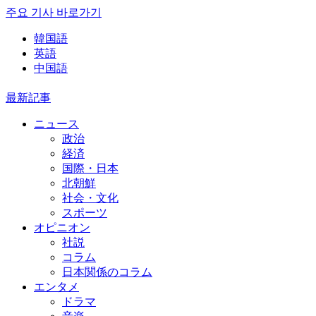
주요 기사 바로가기
韓国語
英語
中国語
最新記事
ニュース
政治
経済
国際・日本
北朝鮮
社会・文化
スポーツ
オピニオン
社説
コラム
日本関係のコラム
エンタメ
ドラマ