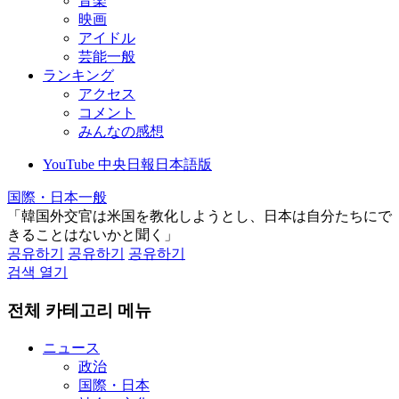
音楽
映画
アイドル
芸能一般
ランキング
アクセス
コメント
みんなの感想
YouTube 中央日報日本語版
国際・日本一般
「韓国外交官は米国を教化しようとし、日本は自分たちにで
きることはないかと聞く」
공유하기
공유하기
공유하기
검색 열기
전체 카테고리 메뉴
ニュース
政治
国際・日本