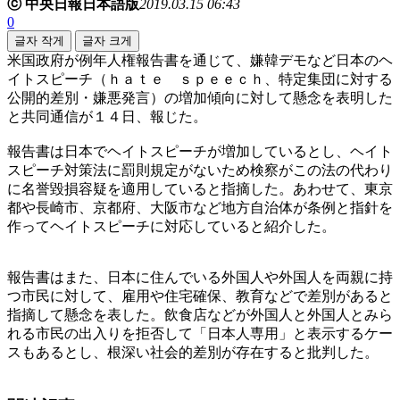
ⓒ 中央日報日本語版
2019.03.15 06:43
0
글자 작게
글자 크게
米国政府が例年人権報告書を通じて、嫌韓デモなど日本のヘ
イトスピーチ（ｈａｔｅ ｓｐｅｅｃｈ、特定集団に対する
公開的差別・嫌悪発言）の増加傾向に対して懸念を表明した
と共同通信が１４日、報じた。
報告書は日本でヘイトスピーチが増加しているとし、ヘイト
スピーチ対策法に罰則規定がないため検察がこの法の代わり
に名誉毀損容疑を適用していると指摘した。あわせて、東京
都や長崎市、京都府、大阪市など地方自治体が条例と指針を
作ってヘイトスピーチに対応していると紹介した。
報告書はまた、日本に住んでいる外国人や外国人を両親に持
つ市民に対して、雇用や住宅確保、教育などで差別があると
指摘して懸念を表した。飲食店などが外国人と外国人とみら
れる市民の出入りを拒否して「日本人専用」と表示するケー
スもあるとし、根深い社会的差別が存在すると批判した。