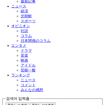
最新記事
ニュース
経済
北朝鮮
スポーツ
オピニオン
社説
コラム
日本関係のコラム
エンタメ
ドラマ
音楽
映画
アイドル
芸能一般
ランキング
ニュース
コメント
みんなの感想
검색어 입력폼