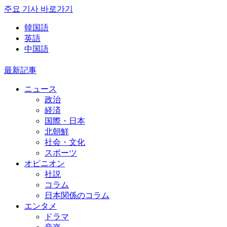
주요 기사 바로가기
韓国語
英語
中国語
最新記事
ニュース
政治
経済
国際・日本
北朝鮮
社会・文化
スポーツ
オピニオン
社説
コラム
日本関係のコラム
エンタメ
ドラマ