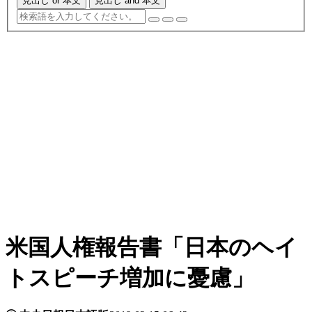
見出し or 本文
見出し and 本文
米国人権報告書「日本のヘイ
トスピーチ増加に憂慮」