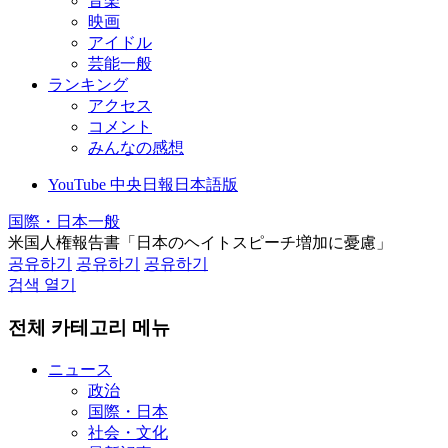
音楽
映画
アイドル
芸能一般
ランキング
アクセス
コメント
みんなの感想
YouTube 中央日報日本語版
国際・日本一般
米国人権報告書「日本のヘイトスピーチ増加に憂慮」
공유하기
공유하기
공유하기
검색 열기
전체 카테고리 메뉴
ニュース
政治
国際・日本
社会・文化