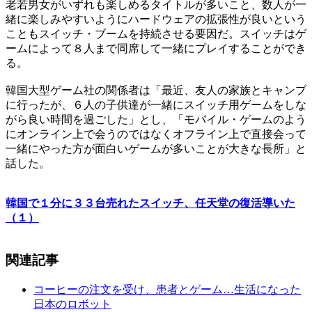
老若男女がいずれも楽しめるタイトルが多いこと、数人が一
緒に楽しみやすいようにハードウェアの拡張性が良いという
こともスイッチ・ブームを持続させる要因だ。スイッチはゲ
ームによって８人まで同席して一緒にプレイすることができ
る。
韓国大型ゲーム社の関係者は「最近、友人の家族とキャンプ
に行ったが、６人の子供達が一緒にスイッチ用ゲームをしな
がら良い時間を過ごした」とし、「モバイル・ゲームのよう
にオンライン上で会うのではなくオフライン上で直接会って
一緒にやった方が面白いゲームが多いことが大きな長所」と
話した。
韓国で１分に３３台売れたスイッチ、任天堂の復活導いた
（１）
関連記事
コーヒーの注文を受け、患者とゲーム…生活になった
日本のロボット