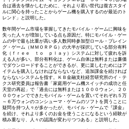
合は過去を懐かしむために、それより若い世代は復古スタイ
ルに関心を持ったことからゲーム機を購入するのが最近のト
レンド」と説明した。
数年間ゲーム市場を掌握してきたモバイル・ゲームに興味を
失った人々が増加している点も原因だ。特にモバイル・ゲー
ムの中で最も比重が高い多人数同時参加型ロール・プレイン
グ・ゲーム（ＭＭＯＲＰＧ）の大半が採択している部分有料
化（ｆｒｅｅ ｔｏ ｐｌａｙ）システムに対して疲れを訴
える人が多い。部分有料化は、ゲーム自体は無料または廉価
でダウンロードすることができるが、更に楽しむためにはア
イテムを購入しなければならないなど、追加課金を続ければ
ならないシステムを指す。ＫＢ金融支柱経営研究所のイ・テ
クス研究委員は報告書「家庭用ゲーム機スイッチの成功と任
天堂の再起」で「過去には無料または１０００ウォン、２０
００ウォンでできたモバイル・ゲームを置いてそれぞれ５万
～６万ウォンのコンシューマ・ゲームのソフトを買うことに
疑問を持つ人々が多かったが、モバイル・ゲームで『課金』
を続け、それより多くのお金を使うことになるという経験が
積み重なり、人々の認識が変わりつつある」と説明した。