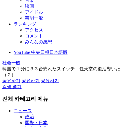
音楽
映画
アイドル
芸能一般
ランキング
アクセス
コメント
みんなの感想
YouTube 中央日報日本語版
社会一般
韓国で１分に３３台売れたスイッチ、任天堂の復活導いた
（２）
공유하기
공유하기
공유하기
검색 열기
전체 카테고리 메뉴
ニュース
政治
国際・日本