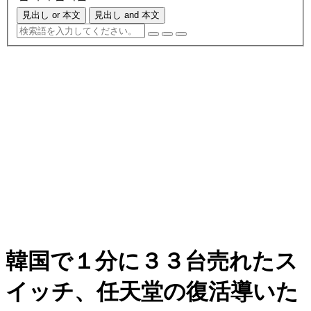
見出し or 本文
見出し and 本文
韓国で１分に３３台売れたス
イッチ、任天堂の復活導いた