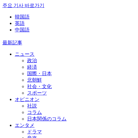
주요 기사 바로가기
韓国語
英語
中国語
最新記事
ニュース
政治
経済
国際・日本
北朝鮮
社会・文化
スポーツ
オピニオン
社説
コラム
日本関係のコラム
エンタメ
ドラマ