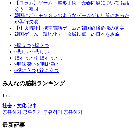
【コラム】ゲーム・整形手術・売春問題についても話
そう＝韓国
韓国にポケモンＧＯのようなゲームが５年前にあった
が興行失敗
【中央時評】携帯電話ゲームと韓国経済危機の真実
韓国ゲーム、現地化で「金城鉄壁」の日本を攻略
9
腹立つ
9
腹立つ
0
悲しい
0
悲しい
18
すっきり
18
すっきり
9
興味深い
9
興味深い
0
役に立つ
0
役に立つ
みんなの感想ランキング
1
/ 2
社会・文化
記事
공유하기
공유하기
공유하기
공유하기
最新記事