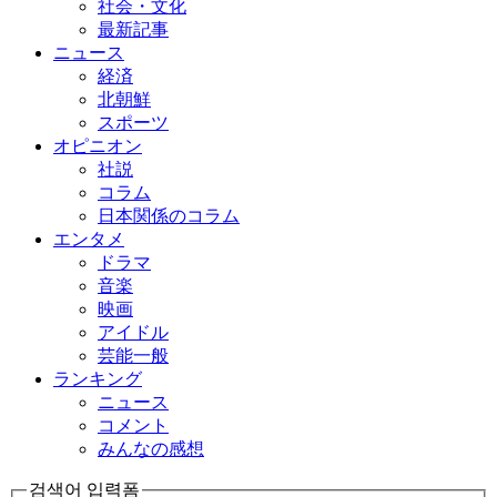
社会・文化
最新記事
ニュース
経済
北朝鮮
スポーツ
オピニオン
社説
コラム
日本関係のコラム
エンタメ
ドラマ
音楽
映画
アイドル
芸能一般
ランキング
ニュース
コメント
みんなの感想
검색어 입력폼