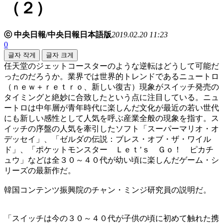
（２）
ⓒ 中央日報/中央日報日本語版
2019.02.20 11:23
0
글자 작게
글자 크게
任天堂のジェットコースターのような逆転はどうして可能だ
ったのだろうか。業界では世界的トレンドであるニュートロ
（ｎｅｗ＋ｒｅｔｒｏ、新しい復古）現象がスイッチ発売の
タイミングと絶妙に合致したという点に注目している。ニュ
ートロは中年層が青年時代に楽しんだ文化が最近の若い世代
にも新しい感性として人気を呼ぶ産業全般の現象を指す。ス
イッチの序盤の人気を牽引したソフト「スーパーマリオ・オ
デッセイ」、「ゼルダの伝説：ブレス・オブ・ザ・ワイル
ド」、「ポケットモンスター Ｌｅｔ’ｓ Ｇｏ！ ピカチ
ュウ」などは全３０～４０代が幼い頃に楽しんだゲーム・シ
リーズの最新作だ。
韓国コンテンツ振興院のチャン・ミンジ研究員の説明だ。
「スイッチは今の３０～４０代が子供の頃に初めて触れた携