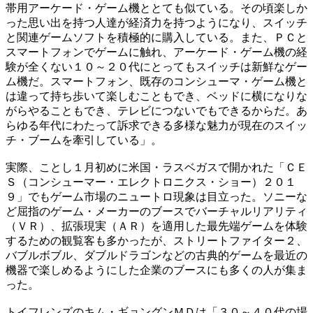
帯用アーケード・ゲーム機ととても似ている。その頃楽しか
った思い出を持つ人達が経済力を持つようになり、スイッチ
と関連ゲームソフトを積極的に購入している。また、ＰＣと
スマートフォンでゲームに触れ、アーケード・ゲーム機の経
験が全くない１０～２０代にとってもスイッチは新鮮なゲー
ム機だ。スマートフォン、既存のコンシューマ・ゲーム機と
は違って持ち歩いて楽しむこともでき、ベッドに横になりな
がらやることもでき、テレビにつないでもできるからだ。あ
らゆる年代にわたって訴求できる多様な魅力が現在のスイッ
チ・ブームを牽引している」。
実際、ことし１月初めに米国・ラスベガスで開かれた「ＣＥ
Ｓ（コンシューマー・エレクトロニクス・ショー）２０１
９」でもゲーム市場のニュートロ現象は目立った。ソニーな
ど屈指のゲーム・メーカーのブースでバーチャルリアリティ
（ＶＲ）、拡張現実（ＡＲ）を適用した最先端ゲームを体験
するための観覧客も多かったが、ストリートファイター２、
バブルボブル、ダブルドラゴンなどの古典的ゲームを最近の
機器で楽しめるようにした企業のブースにも多くの人が集ま
った。
トイフレンズのキム・ギョングンＭＤは「３０～４０代の場