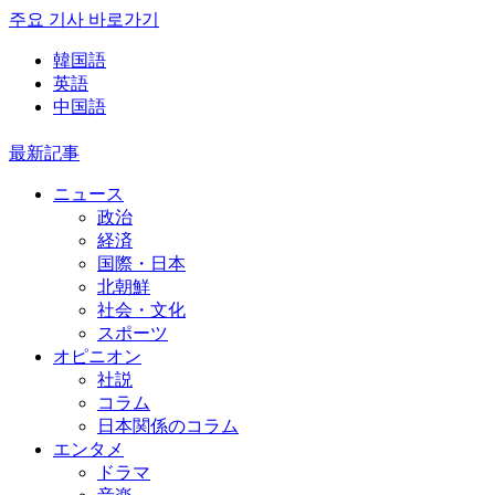
주요 기사 바로가기
韓国語
英語
中国語
最新記事
ニュース
政治
経済
国際・日本
北朝鮮
社会・文化
スポーツ
オピニオン
社説
コラム
日本関係のコラム
エンタメ
ドラマ