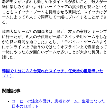
老若男女がいずれも楽しめるタイトルが多いこと、数人が一
緒に楽しみやすいようにハードウェアの拡張性が良いという
こともスイッチ・ブームを持続させる要因だ。スイッチはゲ
ームによって８人まで同席して一緒にプレイすることができ
る。
韓国大型ゲーム社の関係者は「最近、友人の家族とキャンプ
に行ったが、６人の子供達が一緒にスイッチ用ゲームをしな
がら良い時間を過ごした」とし、「モバイル・ゲームのよう
にオンライン上で会うのではなくオフライン上で直接会って
一緒にやった方が面白いゲームが多いことが大きな長所」と
話した。
韓国で１分に３３台売れたスイッチ、任天堂の復活導いた
（１）
関連記事
コーヒーの注文を受け、患者とゲーム…生活になった
日本のロボット