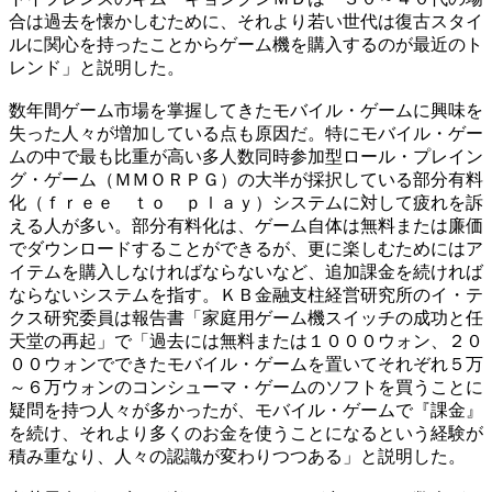
合は過去を懐かしむために、それより若い世代は復古スタイ
ルに関心を持ったことからゲーム機を購入するのが最近のト
レンド」と説明した。
数年間ゲーム市場を掌握してきたモバイル・ゲームに興味を
失った人々が増加している点も原因だ。特にモバイル・ゲー
ムの中で最も比重が高い多人数同時参加型ロール・プレイン
グ・ゲーム（ＭＭＯＲＰＧ）の大半が採択している部分有料
化（ｆｒｅｅ ｔｏ ｐｌａｙ）システムに対して疲れを訴
える人が多い。部分有料化は、ゲーム自体は無料または廉価
でダウンロードすることができるが、更に楽しむためにはア
イテムを購入しなければならないなど、追加課金を続ければ
ならないシステムを指す。ＫＢ金融支柱経営研究所のイ・テ
クス研究委員は報告書「家庭用ゲーム機スイッチの成功と任
天堂の再起」で「過去には無料または１０００ウォン、２０
００ウォンでできたモバイル・ゲームを置いてそれぞれ５万
～６万ウォンのコンシューマ・ゲームのソフトを買うことに
疑問を持つ人々が多かったが、モバイル・ゲームで『課金』
を続け、それより多くのお金を使うことになるという経験が
積み重なり、人々の認識が変わりつつある」と説明した。