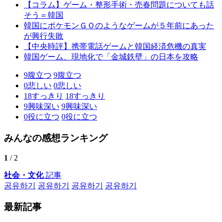
【コラム】ゲーム・整形手術・売春問題についても話
そう＝韓国
韓国にポケモンＧＯのようなゲームが５年前にあった
が興行失敗
【中央時評】携帯電話ゲームと韓国経済危機の真実
韓国ゲーム、現地化で「金城鉄壁」の日本を攻略
9
腹立つ
9
腹立つ
0
悲しい
0
悲しい
18
すっきり
18
すっきり
9
興味深い
9
興味深い
0
役に立つ
0
役に立つ
みんなの感想ランキング
1
/ 2
社会・文化
記事
공유하기
공유하기
공유하기
공유하기
最新記事