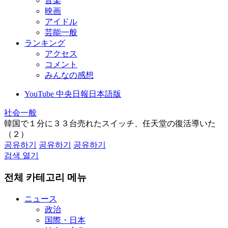
音楽
映画
アイドル
芸能一般
ランキング
アクセス
コメント
みんなの感想
YouTube 中央日報日本語版
社会一般
韓国で１分に３３台売れたスイッチ、任天堂の復活導いた
（２）
공유하기
공유하기
공유하기
검색 열기
전체 카테고리 메뉴
ニュース
政治
国際・日本