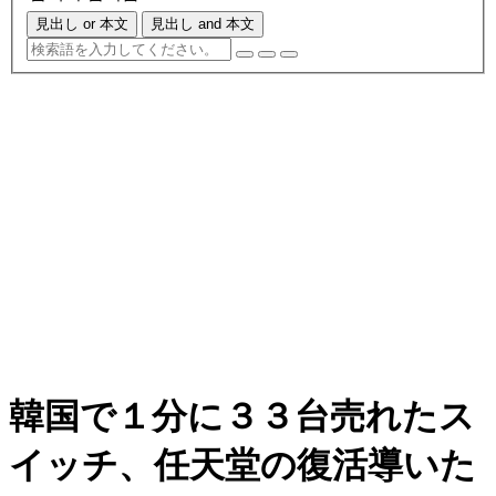
見出し or 本文
見出し and 本文
韓国で１分に３３台売れたス
イッチ、任天堂の復活導いた