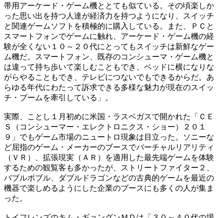
帯用アーケード・ゲーム機ととても似ている。その頃楽しか
った思い出を持つ人達が経済力を持つようになり、スイッチ
と関連ゲームソフトを積極的に購入している。また、ＰＣと
スマートフォンでゲームに触れ、アーケード・ゲーム機の経
験が全くない１０～２０代にとってもスイッチは新鮮なゲー
ム機だ。スマートフォン、既存のコンシューマ・ゲーム機と
は違って持ち歩いて楽しむこともでき、ベッドに横になりな
がらやることもでき、テレビにつないでもできるからだ。あ
らゆる年代にわたって訴求できる多様な魅力が現在のスイッ
チ・ブームを牽引している」。
実際、ことし１月初めに米国・ラスベガスで開かれた「ＣＥ
Ｓ（コンシューマー・エレクトロニクス・ショー）２０１
９」でもゲーム市場のニュートロ現象は目立った。ソニーな
ど屈指のゲーム・メーカーのブースでバーチャルリアリティ
（ＶＲ）、拡張現実（ＡＲ）を適用した最先端ゲームを体験
するための観覧客も多かったが、ストリートファイター２、
バブルボブル、ダブルドラゴンなどの古典的ゲームを最近の
機器で楽しめるようにした企業のブースにも多くの人が集ま
った。
トイフレンズのキム・ギョングンＭＤは「３０～４０代の場