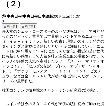
（２）
ⓒ 中央日報/中央日報日本語版
2019.02.20 11:23
0
글자 작게
글자 크게
任天堂のジェットコースターのような逆転はどうして可能だ
ったのだろうか。業界では世界的トレンドであるニュートロ
（ｎｅｗ＋ｒｅｔｒｏ、新しい復古）現象がスイッチ発売の
タイミングと絶妙に合致したという点に注目している。ニュ
ートロは中年層が青年時代に楽しんだ文化が最近の若い世代
にも新しい感性として人気を呼ぶ産業全般の現象を指す。ス
イッチの序盤の人気を牽引したソフト「スーパーマリオ・オ
デッセイ」、「ゼルダの伝説：ブレス・オブ・ザ・ワイル
ド」、「ポケットモンスター Ｌｅｔ’ｓ Ｇｏ！ ピカチ
ュウ」などは全３０～４０代が幼い頃に楽しんだゲーム・シ
リーズの最新作だ。
韓国コンテンツ振興院のチャン・ミンジ研究員の説明だ。
「スイッチは今の３０～４０代が子供の頃に初めて触れた携