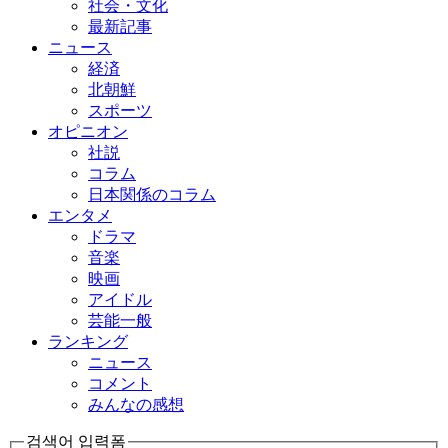
社会・文化
最新記事
ニュース
経済
北朝鮮
スポーツ
オピニオン
社説
コラム
日本関係のコラム
エンタメ
ドラマ
音楽
映画
アイドル
芸能一般
ランキング
ニュース
コメント
みんなの感想
검색어 입력폼