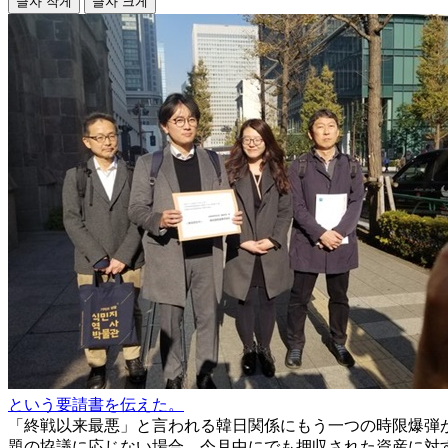
글자 작게
글자 크게
という要請書を伝えた。
「終戦以来最悪」と言われる韓日関係にもう一つの時限爆弾
題の協議に応じない場合、今月中にでも押収された資産に対