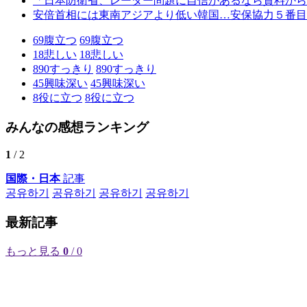
「日本防衛省、レーダー問題に自信があるなら資料から
安倍首相には東南アジアより低い韓国…安保協力５番目
69
腹立つ
69
腹立つ
18
悲しい
18
悲しい
890
すっきり
890
すっきり
45
興味深い
45
興味深い
8
役に立つ
8
役に立つ
みんなの感想ランキング
1
/ 2
国際・日本
記事
공유하기
공유하기
공유하기
공유하기
最新記事
もっと見る
0
/ 0