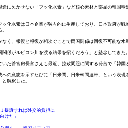
製造に欠かせない「フッ化水素」など核心素材と部品の韓国輸
フッ化水素は日本企業が独占的に生産しており、日本政府が戦
る。
かなく、報復と報復が相次ぐことで両国関係は回復不可能な水
国関係がルビコン川を渡る結果を招くだろう」と懸念してきた
ていた菅官房長官さえも最近、拉致問題に関する発言で「韓国
決への意志を示すたびに「日米間、日米韓間連帯」という表現
」と解釈した。
Ｊ提訴すれば外交的負担に
向けた」