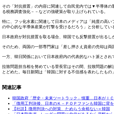
その「対抗措置」の内容に関連して自民党内では▼半導体の
る税務調査強化－－などの強硬策が取り上げられている。
特に、フッ化水素に関連して日本のメディアは「純度の高い
の中心的な半導体産業が打撃を受けるだろう」と分析してい
日本政府が対抗措置を取る場合、韓国でも反撃措置が出るし
そのため、両国の一部専門家は「差し押さえ資産の売却は両
一方、韓日関係において日本政府内の代表的なハト派とされ
拉致問題担当相を努めている菅長官はその間、拉致問題の解
とどめた。毎日新聞は「韓国に対する不信感を表わしたもの
関連記事
韓国政府「歴史・未来ツートラック」慎重…日本がＩＣ
「徴用工判決後、日本のＫ－ＰＯＰファンも韓国に背を
【社説】徴用判決への対策、ためらう余裕ない＝韓国