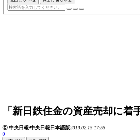
見出し or 本文
見出し and 本文
「新日鉄住金の資産売却に着
ⓒ 中央日報/中央日報日本語版
2019.02.15 17:55
0