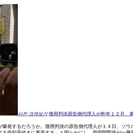
사진 크게보기
徴用判決原告側代理人が昨年１２月、
が爆発するだろうか。徴用判決の原告側代理人が１４日、ソウ
する売却手続きに着手する」と明らかにし、両国間緊張が一層