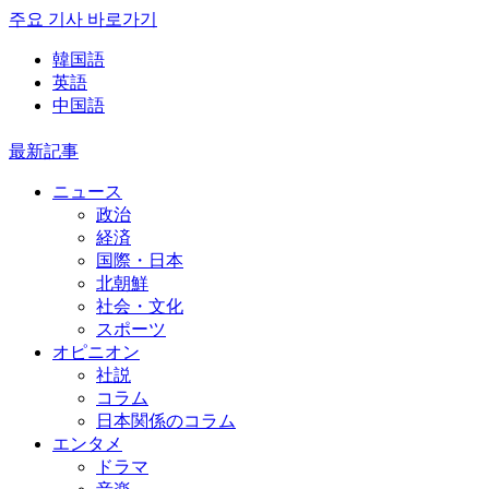
주요 기사 바로가기
韓国語
英語
中国語
最新記事
ニュース
政治
経済
国際・日本
北朝鮮
社会・文化
スポーツ
オピニオン
社説
コラム
日本関係のコラム
エンタメ
ドラマ