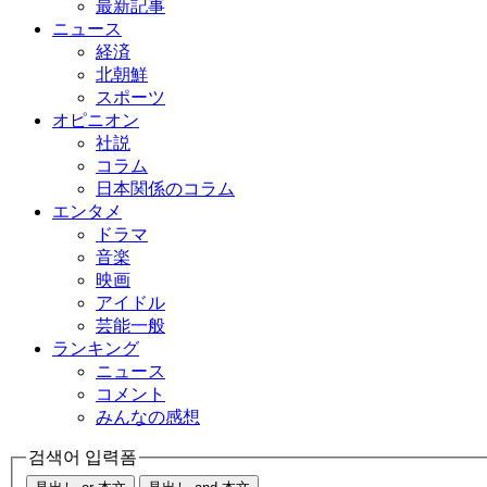
最新記事
ニュース
経済
北朝鮮
スポーツ
オピニオン
社説
コラム
日本関係のコラム
エンタメ
ドラマ
音楽
映画
アイドル
芸能一般
ランキング
ニュース
コメント
みんなの感想
검색어 입력폼