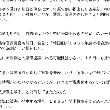
命令を受けた新日鉄住金に対して原告側が提出した資産差し押
００万円）〕が対象だ。だが、通常、資産の差し押さえと同時
った。
協議を拒否し、原告側は「今月中に売却手続きの開始」のカー
義偉官房長官も前日、会見で「韓国側が１９６５年請求権協定
めて深刻だ」と批判した。
ちに原告側との賠償協議に出る可能性は小さい。１５日にも原
てきた韓国政府が直ちに対策を発表したり、あるいは仲裁に出
で時間がかなりかかるというが、ひとまず現実化するといえば
抗措置を取る」と公言してきたためだ。
実際に被害が発生する場合、１９６５年請求権協定で定められ
明した。