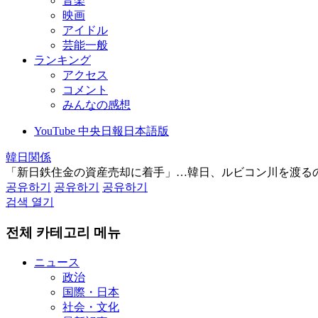
音楽
映画
アイドル
芸能一般
ランキング
アクセス
コメント
みんなの感想
YouTube 中央日報日本語版
韓日関係
「新日鉄住金の資産売却に着手」…韓日、ルビコン川を渡る
공유하기
공유하기
공유하기
검색 열기
전체 카테고리 메뉴
ニュース
政治
国際・日本
社会・文化