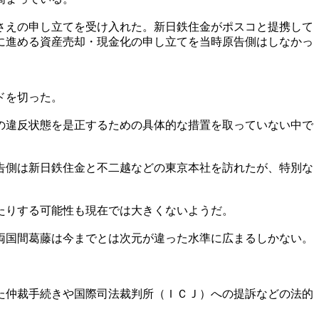
さえの申し立てを受け入れた。新日鉄住金がポスコと提携して
に進める資産売却・現金化の申し立てを当時原告側はしなかっ
ドを切った。
の違反状態を是正するための具体的な措置を取っていない中で
告側は新日鉄住金と不二越などの東京本社を訪れたが、特別な
たりする可能性も現在では大きくないようだ。
両国間葛藤は今までとは次元が違った水準に広まるしかない。
た仲裁手続きや国際司法裁判所（ＩＣＪ）への提訴などの法的