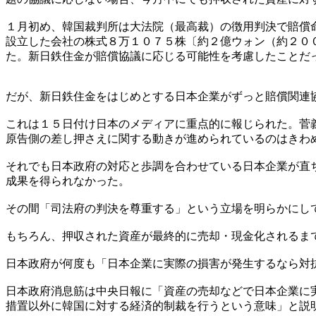
１月初め、韓国裁判所は大法院（最高裁）の徴用判決で賠償
設立した会社の株式８万１０７５株〔約２億ウォン（約２０
た。新日鉄住金が賠償協議に応じる可能性を考慮したことだ
だが、新日鉄住金をはじめとする日本企業がずっと賠償関連
これは１５日付け日本のメディアに重点的に報じられた。菅
原告側の差し押さえに関する動きが進められているのはきわ
それでも日本政府の対応と歩調を合わせている日本企業が直
成果を得られなかった。
その間「司法府の判決を尊重する」という立場を明らかにし
もちろん、押収された資産が最終的に売却・現金化されるま
日本政府が何度も「日本企業に実際の損害が発生するなら対
日本政府消息筋は中央日報に「資産の売却などで日本企業に
措置以外に韓国に対する経済的制裁を行うという意味」と説