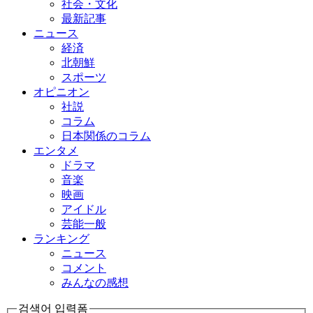
社会・文化
最新記事
ニュース
経済
北朝鮮
スポーツ
オピニオン
社説
コラム
日本関係のコラム
エンタメ
ドラマ
音楽
映画
アイドル
芸能一般
ランキング
ニュース
コメント
みんなの感想
검색어 입력폼