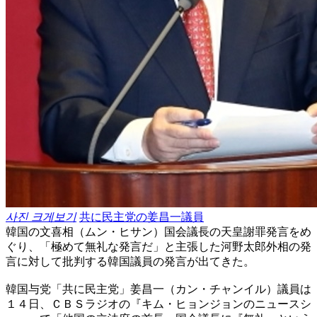
사진 크게보기
共に民主党の姜昌一議員
韓国の文喜相（ムン・ヒサン）国会議長の天皇謝罪発言をめ
ぐり、「極めて無礼な発言だ」と主張した河野太郎外相の発
言に対して批判する韓国議員の発言が出てきた。
韓国与党「共に民主党」姜昌一（カン・チャンイル）議員は
１４日、ＣＢＳラジオの『キム・ヒョンジョンのニュースシ