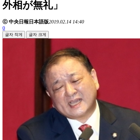
外相が無礼」
ⓒ 中央日報日本語版
2019.02.14 14:40
0
글자 작게
글자 크게