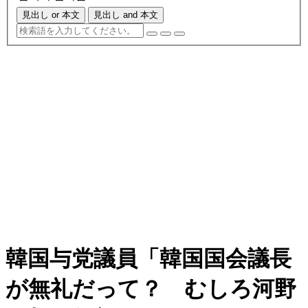
見出し or 本文
見出し and 本文
韓国与党議員「韓国国会議長
が無礼だって？ むしろ河野