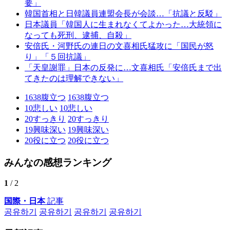
要」
韓国首相と日韓議員連盟会長が会談…「抗議と反駁」
日本議員「韓国人に生まれなくてよかった…大統領に
なっても死刑、逮捕、自殺」
安倍氏・河野氏の連日の文喜相氏猛攻に「国民が怒
り」「５回抗議」
「天皇謝罪」日本の反発に…文喜相氏「安倍氏まで出
てきたのは理解できない」
1638
腹立つ
1638
腹立つ
10
悲しい
10
悲しい
20
すっきり
20
すっきり
19
興味深い
19
興味深い
20
役に立つ
20
役に立つ
みんなの感想ランキング
1
/ 2
国際・日本
記事
공유하기
공유하기
공유하기
공유하기