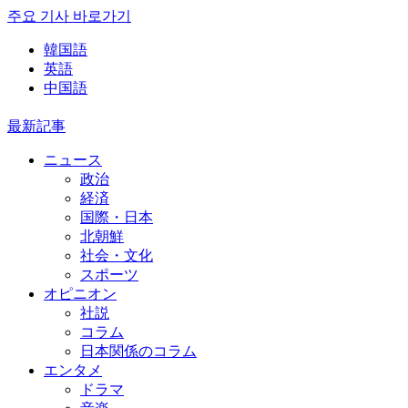
주요 기사 바로가기
韓国語
英語
中国語
最新記事
ニュース
政治
経済
国際・日本
北朝鮮
社会・文化
スポーツ
オピニオン
社説
コラム
日本関係のコラム
エンタメ
ドラマ