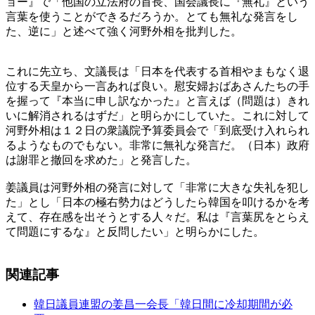
ョー』で「他国の立法府の首長、国会議長に『無礼』という
言葉を使うことができるだろうか。とても無礼な発言をし
た、逆に」と述べて強く河野外相を批判した。
これに先立ち、文議長は「日本を代表する首相やまもなく退
位する天皇から一言あれば良い。慰安婦おばあさんたちの手
を握って『本当に申し訳なかった』と言えば（問題は）きれ
いに解消されるはずだ」と明らかにしていた。これに対して
河野外相は１２日の衆議院予算委員会で「到底受け入れられ
るようなものでもない。非常に無礼な発言だ。（日本）政府
は謝罪と撤回を求めた」と発言した。
姜議員は河野外相の発言に対して「非常に大きな失礼を犯し
た」とし「日本の極右勢力はどうしたら韓国を叩けるかを考
えて、存在感を出そうとする人々だ。私は『言葉尻をとらえ
て問題にするな』と反問したい」と明らかにした。
関連記事
韓日議員連盟の姜昌一会長「韓日間に冷却期間が必