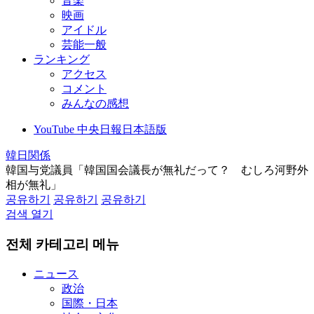
音楽
映画
アイドル
芸能一般
ランキング
アクセス
コメント
みんなの感想
YouTube 中央日報日本語版
韓日関係
韓国与党議員「韓国国会議長が無礼だって？ むしろ河野外
相が無礼」
공유하기
공유하기
공유하기
검색 열기
전체 카테고리 메뉴
ニュース
政治
国際・日本