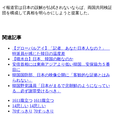
イ報道官は日本の誤解が払拭されないならば、両国共同検証
団を構成して真相を明らかにしようと提案した。
関連記事
【グローバルアイ】「記者、あなた日本人なの？」
特派員が感じた韓日の温度差
【噴水台】日本、韓国の敵なのか
安倍首相には東南アジアより低い韓国…安保協力５番
目に
韓国国防部、日本の映像公開に「客観的な証拠とはみ
られない」
韓国野党議員「日本がまるで北朝鮮のようになってい
る…必ず謝罪受けるべき」
1611
腹立つ
1611
腹立つ
14
悲しい
14
悲しい
70
すっきり
70
すっきり