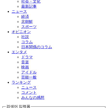
社会・文化
最新記事
ニュース
経済
北朝鮮
スポーツ
オピニオン
社説
コラム
日本関係のコラム
エンタメ
ドラマ
音楽
映画
アイドル
芸能一般
ランキング
ニュース
コメント
みんなの感想
검색어 입력폼