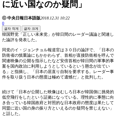
に近い国なのか疑問」
ⓒ 中央日報日本語版
2018.12.31 10:22
0
글자 작게
글자 크게
韓国野党「正しい未来党」が韓日間のレーダー議論と関連し
た論評を発表した。
同党のイ・ジョンチョル報道官は３０日の論評で、「日本の
防衛省の慎重論にもかかわらず、首相が直接防衛相を呼んで
関連映像の公開を指示したなど安倍首相が韓日間の軍事的事
案を国内政治に利用しようとしているという懸念が出てい
る」と指摘し、「日本の居直り自制を要求する。レーダー事
件を取り扱う日本の態度は極めて遺憾だ」と批判した。
続けて「日本が公開した映像はむしろ日本が韓国側に挑発的
低空飛行をしたという証拠になっている。理性的に事態に向
き合っている韓国政府と対照的な日本政府の態度は果たして
同盟に近い国の身の振り方といえるのか疑問を禁じえない」
と話した。