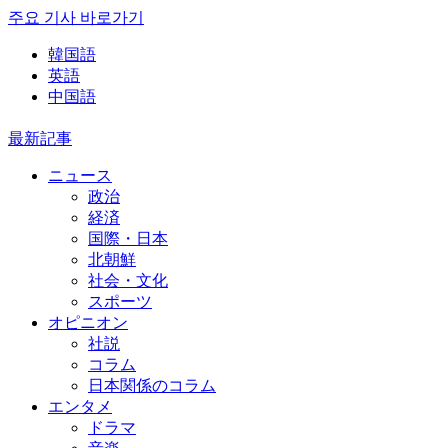
주요 기사 바로가기
韓国語
英語
中国語
最新記事
ニュース
政治
経済
国際・日本
北朝鮮
社会・文化
スポーツ
オピニオン
社説
コラム
日本関係のコラム
エンタメ
ドラマ