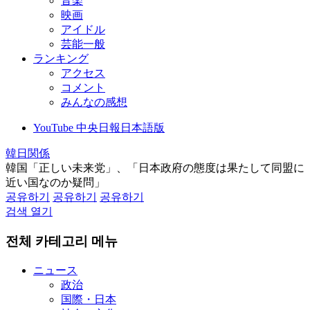
音楽
映画
アイドル
芸能一般
ランキング
アクセス
コメント
みんなの感想
YouTube 中央日報日本語版
韓日関係
韓国「正しい未来党」、「日本政府の態度は果たして同盟に
近い国なのか疑問」
공유하기
공유하기
공유하기
검색 열기
전체 카테고리 메뉴
ニュース
政治
国際・日本